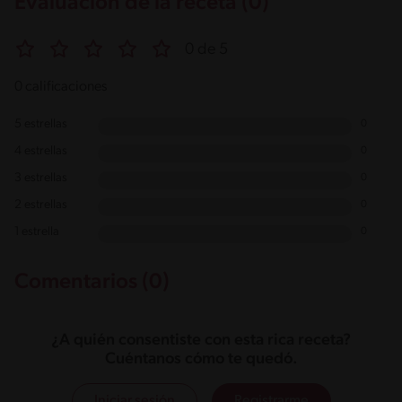
Evaluación de la receta (0)
0 de 5
0 calificaciones
5 estrellas
0
4 estrellas
0
3 estrellas
0
2 estrellas
0
1 estrella
0
Comentarios (0)
¿A quién consentiste con esta rica receta?
Cuéntanos cómo te quedó.
Iniciar sesión
Registrarme