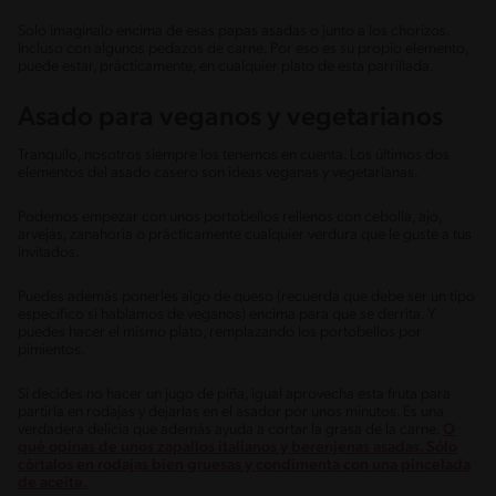
Solo imagínalo encima de esas papas asadas o junto a los chorizos.
Incluso con algunos pedazos de carne. Por eso es su propio elemento,
puede estar, prácticamente, en cualquier plato de esta parrillada.
Asado para veganos y vegetarianos
Tranquilo, nosotros siempre los tenemos en cuenta. Los últimos dos
elementos del asado casero son ideas veganas y vegetarianas.
Podemos empezar con unos portobellos rellenos con cebolla, ajo,
arvejas, zanahoria o prácticamente cualquier verdura que le guste a tus
invitados.
Puedes además ponerles algo de queso (recuerda que debe ser un tipo
específico si hablamos de veganos) encima para que se derrita. Y
puedes hacer el mismo plato, remplazando los portobellos por
pimientos.
Si decides no hacer un jugo de piña, igual aprovecha esta fruta para
partirla en rodajas y dejarlas en el asador por unos minutos. Es una
verdadera delicia que además ayuda a cortar la grasa de la carne.
O
qué opinas de unos zapallos italianos y berenjenas asadas. Sólo
córtalos en rodajas bien gruesas y condimenta con una pincelada
de aceite.