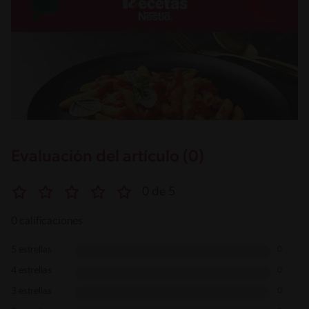
Evaluación del artículo (0)
0 de 5
0 calificaciones
5 estrellas
0
4 estrellas
0
3 estrellas
0