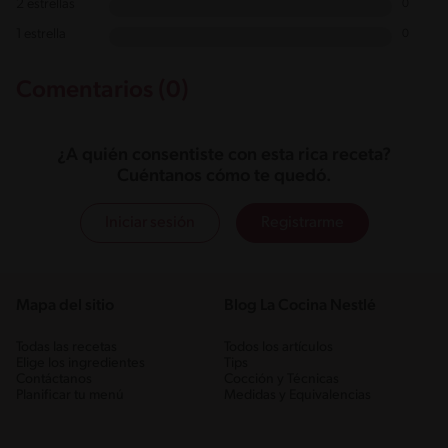
2 estrellas
0
1 estrella
0
Comentarios (0)
¿A quién consentiste con esta rica receta?
Cuéntanos cómo te quedó.
Iniciar sesión
Registrarme
Mapa del sitio
Blog La Cocina Nestlé
Todas las recetas
Todos los artículos
Elige los ingredientes
Tips
Contáctanos
Cocción y Técnicas
Planificar tu menú
Medidas y Equivalencias