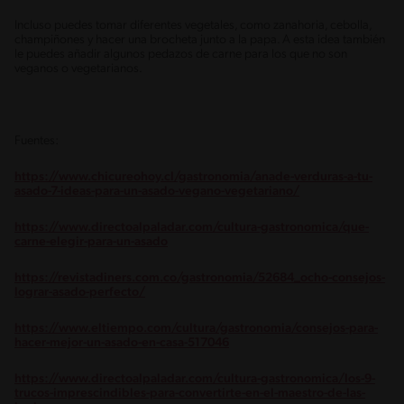
Incluso puedes tomar diferentes vegetales, como zanahoria, cebolla,
champiñones y hacer una brocheta junto a la papa. A esta idea también
le puedes añadir algunos pedazos de carne para los que no son
veganos o vegetarianos.
Fuentes:
https://www.chicureohoy.cl/gastronomia/anade-verduras-a-tu-
asado-7-ideas-para-un-asado-vegano-vegetariano/
https://www.directoalpaladar.com/cultura-gastronomica/que-
carne-elegir-para-un-asado
https://revistadiners.com.co/gastronomia/52684_ocho-consejos-
lograr-asado-perfecto/
https://www.eltiempo.com/cultura/gastronomia/consejos-para-
hacer-mejor-un-asado-en-casa-517046
https://www.directoalpaladar.com/cultura-gastronomica/los-9-
trucos-imprescindibles-para-convertirte-en-el-maestro-de-las-