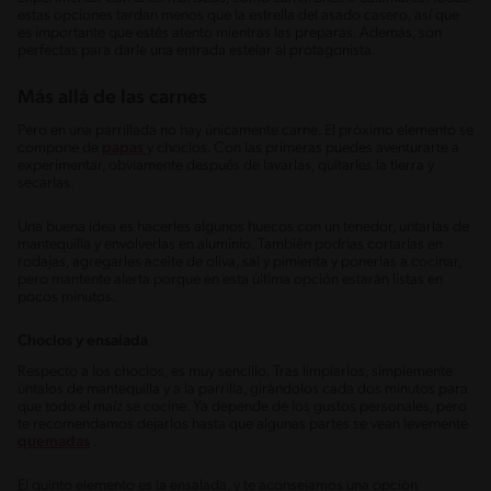
estas opciones tardan menos que la estrella del asado casero, así que
es importante que estés atento mientras las preparas. Además, son
perfectas para darle una entrada estelar al protagonista.
Más allá de las carnes
Pero en una parrillada no hay únicamente carne. El próximo elemento se
compone de
papas
y choclos. Con las primeras puedes aventurarte a
experimentar, obviamente después de lavarlas, quitarles la tierra y
secarlas.
Una buena idea es hacerles algunos huecos con un tenedor, untarlas de
mantequilla y envolverlas en aluminio. También podrías cortarlas en
rodajas, agregarles aceite de oliva, sal y pimienta y ponerlas a cocinar,
pero mantente alerta porque en esta última opción estarán listas en
pocos minutos.
Choclos y ensalada
Respecto a los choclos, es muy sencillo. Tras limpiarlos, simplemente
úntalos de mantequilla y a la parrilla, girándolos cada dos minutos para
que todo el maíz se cocine. Ya depende de los gustos personales, pero
te recomendamos dejarlos hasta que algunas partes se vean levemente
quemadas
.
El quinto elemento es la ensalada, y te aconsejamos una opción