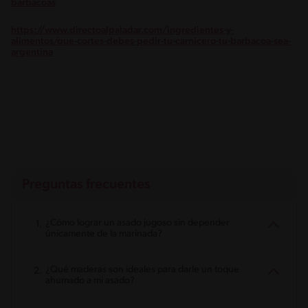
barbacoas
https://www.directoalpaladar.com/ingredientes-y-
alimentos/que-cortes-debes-pedir-tu-carnicero-tu-barbacoa-sea-
argentina
Preguntas frecuentes
¿Cómo lograr un asado jugoso sin depender
únicamente de la marinada?
¿Qué maderas son ideales para darle un toque
ahumado a mi asado?