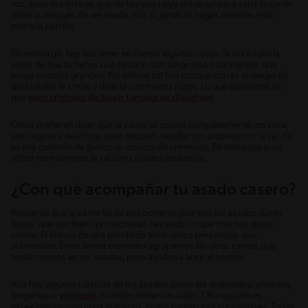
voz, pero lo cierto es que no hay una regla universal para salar la carne
antes o después de ser asada. Eso sí, jamás lo hagas mientras está
sobre la parrilla.
Sin embargo, hay que tener en cuenta algunas cosas. Si vas a salarla
antes de asarla, tienes que hacerlo con sal gruesa o sal marina, que
tenga cristales grandes. No utilices sal fina porque corres el riesgo de
deshidratar la carne y dejarla con menos jugos. Lo que queremos es
que
esos cristales de buen tamaño se disuelvan
.
Otros prefieren dejar que la carne se cocine completamente, no seca,
sino jugosa y deliciosa, para después resaltar los sabores con la sal. Ya
es una cuestión de gustos o, incluso, de creencias. En este caso sí se
utiliza normalmente la sal con cristales pequeños.
¿Con qué acompañar tu asado casero?
Recuerda que la carne tarda en cocinarse, por eso los asados duran
horas, que son bien aprovechadas haciendo lo que más nos gusta:
comer. El elenco de una parrillada tiene varios personajes que
sobresalen. En un tercer elemento agrupamos las otras carnes que
tardan menos en ser asadas, pero ayudan a abrir el apetito.
Acá hay algunos clásicos de los asados como los embutidos: chorizos,
longaniza o
vienesas
. También entran las alitas. Otra opción es
experimentar con unos mariscos, como camarones o calamares. Todas