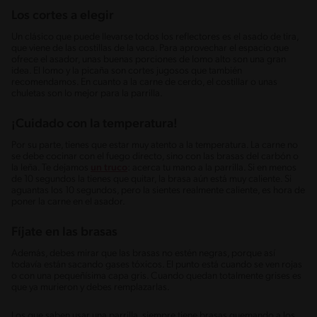
Los cortes a elegir
Un clásico que puede llevarse todos los reflectores es el asado de tira,
que viene de las costillas de la vaca. Para aprovechar el espacio que
ofrece el asador, unas buenas porciones de lomo alto son una gran
idea. El lomo y la picaña son cortes jugosos que también
recomendamos. En cuanto a la carne de cerdo, el costillar o unas
chuletas son lo mejor para la parrilla.
¡Cuidado con la temperatura!
Por su parte, tienes que estar muy atento a la temperatura. La carne no
se debe cocinar con el fuego directo, sino con las brasas del carbón o
la leña. Te dejamos
un truco
: acerca tu mano a la parrilla. Si en menos
de 10 segundos la tienes que quitar, la brasa aún está muy caliente. Si
aguantas los 10 segundos, pero la sientes realmente caliente, es hora de
poner la carne en el asador.
Fíjate en las brasas
Además, debes mirar que las brasas no estén negras, porque así
todavía están sacando gases tóxicos. El punto está cuando se ven rojas
o con una pequeñísima capa gris. Cuando quedan totalmente grises es
que ya murieron y debes remplazarlas.
Los que saben usar una parrilla, siempre tiene brasas quemando a los