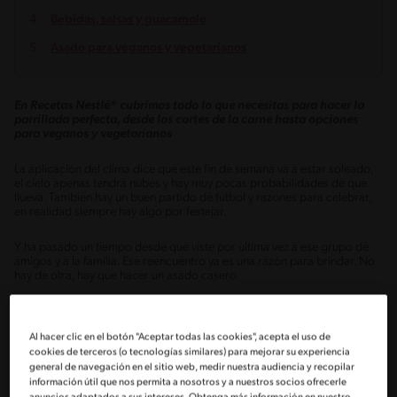
Bebidas, salsas y guacamole
Asado para veganos y vegetarianos
En Recetas Nestlé® cubrimos todo lo que necesitas para hacer la
parrillada perfecta, desde los cortes de la carne hasta opciones
para veganos y vegetarianos
La aplicación del clima dice que este fin de semana va a estar soleado,
el cielo apenas tendrá nubes y hay muy pocas probabilidades de que
llueva. También hay un buen partido de fútbol y razones para celebrar,
en realidad siempre hay algo por festejar.
Y ha pasado un tiempo desde que viste por última vez a ese grupo de
amigos y a la familia. Ese reencuentro ya es una razón para brindar. No
hay de otra, hay que hacer un asado casero.
En Recetas Nestlé® te ayudamos para que sea memorable para el
paladar. Pero antes de pensar en la comida, hay unas cuantas
Al hacer clic en el botón "Aceptar todas las cookies", acepta el uso de
recomendaciones para que tengas en cuenta.
cookies de terceros (o tecnologías similares) para mejorar su experiencia
general de navegación en el sitio web, medir nuestra audiencia y recopilar
· Asegúrate de que tu parrilla esté limpia. No vas a querer que lo que
información útil que nos permita a nosotros y a nuestros socios ofrecerle
prepares tenga un sabor a quemado o extraño por los restos del último