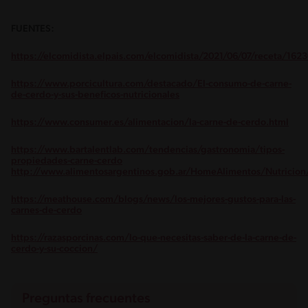
FUENTES:
https://elcomidista.elpais.com/elcomidista/2021/06/07/receta/16
https://www.porcicultura.com/destacado/El-consumo-de-carne-
de-cerdo-y-sus-beneficos-nutricionales
https://www.consumer.es/alimentacion/la-carne-de-cerdo.html
https://www.bartalentlab.com/tendencias/gastronomia/tipos-
propiedades-carne-cerdo
http://www.alimentosargentinos.gob.ar/HomeAlimentos/Nutricion
https://meathouse.com/blogs/news/los-mejores-gustos-para-las-
carnes-de-cerdo
https://razasporcinas.com/lo-que-necesitas-saber-de-la-carne-de-
cerdo-y-su-coccion/
Preguntas frecuentes