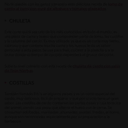
No te quedes con las ganas y prepara esta deliciosa receta de
lomo de
cerdo al curry con puré de albahaca y tomates glaseados
.
CHULETA
Este corte quizá sea uno de los más conocidos en todo el mundo, es
una pieza de carne y hueso que comprenden parte de lomo, las costillas
y la columna del cerdo. Es muy utilizada ya que es un corte muy tierno,
sabroso y que contiene mucha carne y los huesos le da un sabor
particular a esta pieza. Se usa para freír, cocinar a la plancha o a la
brasa donde su tiempo de cocción dependerá el grosor del corte.
Sube tu nivel culinario con esta receta de
chuleta de cerdo con salsa
de finas hierbas
.
COSTILLAS
También llamado Rib´s en algunos países y es un corte especial del
cerdo, muy delicioso, fácil de preparar y que por sí solo tiene un gran
sabor. Las costillas de cerdo contienen las partes óseas y caja torácica
del animal, siendo una pieza que alterna el hueso con la carne. Se
consumen adobadas, marinadas, ahumadas, asadas, freídas, al horno,
aunque son reconocidas especialmente por su preparación a la
barbacoa.