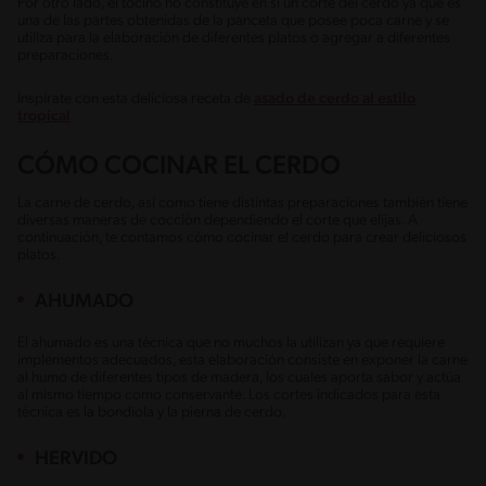
Por otro lado, el tocino no constituye en sí un corte del cerdo ya que es
una de las partes obtenidas de la panceta que posee poca carne y se
utiliza para la elaboración de diferentes platos o agregar a diferentes
preparaciones.
Inspírate con esta deliciosa receta de
asado de cerdo al estilo
tropical
CÓMO COCINAR EL CERDO
La carne de cerdo, así como tiene distintas preparaciones también tiene
diversas maneras de cocción dependiendo el corte que elijas. A
continuación, te contamos cómo cocinar el cerdo para crear deliciosos
platos.
AHUMADO
El ahumado es una técnica que no muchos la utilizan ya que requiere
implementos adecuados, esta elaboración consiste en exponer la carne
al humo de diferentes tipos de madera, los cuales aporta sabor y actúa
al mismo tiempo como conservante. Los cortes indicados para esta
técnica es la bondiola y la pierna de cerdo.
HERVIDO