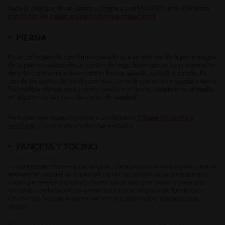
Saca el chef que llevas dentro y prepara con MAGGI® unas deliciosas
costillitas de cerdo estilo barbecue para coctel
.
PIERNA
Es un corte blando con forma ovalada que se obtiene de la parte magra
de la pierna, realizando un corte a lo largo del músculo. La presentación
de este corte se puede encontrar fresca, salada, curada o cocida. Es
una de las partes del cerdo con más carne la cual es muy jugosa y tierna
haciéndola idónea para cocinar asada o al horno, siendo muy utilizada
en algunos países para las cenas de navidad.
Para una cena especial prepara un delicioso
fricasé de cerdo y
verduras
y sorprende a todos tus invitados.
PANCETA Y TOCINO
La panceta es una pieza rectangular compuesta por varias capas que se
encuentran debajo de la piel del cerdo, se obtiene de la zona entre el
cuello y el vientre del cerdo. Es una pieza con gran sabor y tiene una
increíble combinación de carne magra y carne grasa en forma de
chicharrón. Se puede conservar en sal o ahumado y prepararse al
horno.