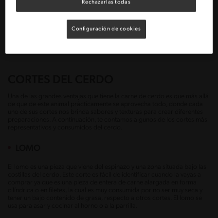
Rechazarlas todas
Contrario a muchos de los mitos que hay acerca de la carne de cerdo el
contenido calórico no es muy alto sobre todo en los cortes magros,
pero en cambio, los embutidos si aportan más energía por lo que al
Configuración de cookies
igual como cualquier otro alimento se debe moderar su consumo y
evitar los excesos.
CORTES DEL CERDO
Una de las grandes ventajas que tiene la carne de cerdo es que más allá
de que de este animal prácticamente se aprovecha todo, donde cada
uno de sus cortes nos brinda sabores y texturas para crear diferentes
preparaciones. A continuación, te contamos algunos de los cortes más
representativos y consumidos del cerdo.
LOMO
El lomo es una pieza que viene del espinazo y una zona situada bajo las
costillas del cerdo. Este corte es fácil de identificar cuando la vayas a
comprar ya que es una pieza de entera de carne alargada en forma
cilíndrica o en filetes, la cual es muy consumida por no ser muy seca y
tener un bajo contenido de grasa, respecto a otros cortes. El lomo se
usa para asar y cocinar al horno o a la parrilla.