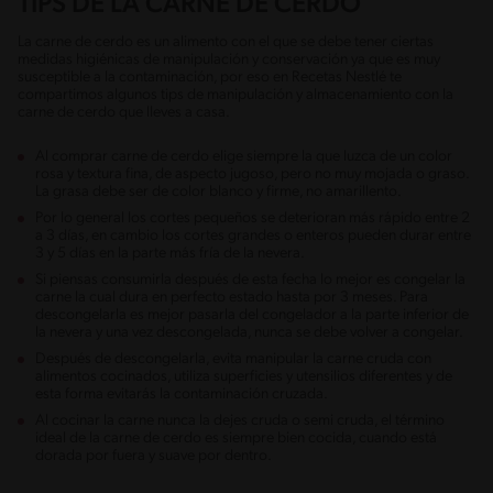
TIPS DE LA CARNE DE CERDO
La carne de cerdo es un alimento con el que se debe tener ciertas
medidas higiénicas de manipulación y conservación ya que es muy
susceptible a la contaminación, por eso en Recetas Nestlé te
compartimos algunos tips de manipulación y almacenamiento con la
carne de cerdo que lleves a casa.
Al comprar carne de cerdo elige siempre la que luzca de un color
rosa y textura fina, de aspecto jugoso, pero no muy mojada o graso.
La grasa debe ser de color blanco y firme, no amarillento.
Por lo general los cortes pequeños se deterioran más rápido entre 2
a 3 días, en cambio los cortes grandes o enteros pueden durar entre
3 y 5 días en la parte más fría de la nevera.
Si piensas consumirla después de esta fecha lo mejor es congelar la
carne la cual dura en perfecto estado hasta por 3 meses. Para
descongelarla es mejor pasarla del congelador a la parte inferior de
la nevera y una vez descongelada, nunca se debe volver a congelar.
Después de descongelarla, evita manipular la carne cruda con
alimentos cocinados, utiliza superficies y utensilios diferentes y de
esta forma evitarás la contaminación cruzada.
Al cocinar la carne nunca la dejes cruda o semi cruda, el término
ideal de la carne de cerdo es siempre bien cocida, cuando está
dorada por fuera y suave por dentro.