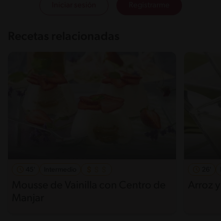
Iniciar sesión
Registrarme
Recetas relacionadas
45'
Intermedio
26'
Mousse de Vainilla con Centro de
Arroz 
Manjar