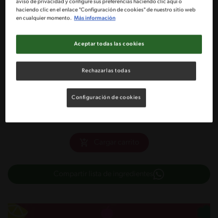
aviso de privacidad y configure sus preferencias haciendo clic aquí o
haciendo clic en el enlace "Configuración de cookies" de nuestro sitio web
en cualquier momento.
Más información
3 Cucharadas semi-colmadas de maicena
Aceptar todas las cookies
1 Paquete de coco rallado
Rechazarlas todas
1 Taza de manjar NESTLÉ®
3 Cucharadas de cacao amargo en polvo
Configuración de cookies
Cargar carrito
Compartir lista de ingredientes