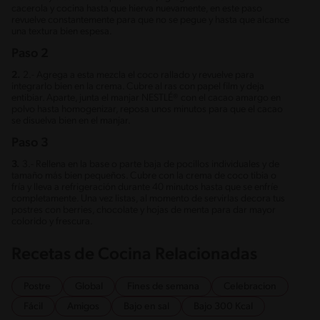
cacerola y cocina hasta que hierva nuevamente, en este paso
revuelve constantemente para que no se pegue y hasta que alcance
una textura bien espesa.
Paso 2
2.
2.- Agrega a esta mezcla el coco rallado y revuelve para
integrarlo bien en la crema. Cubre al ras con papel film y deja
entibiar. Aparte, junta el manjar NESTLÉ® con el cacao amargo en
polvo hasta homogenizar, reposa unos minutos para que el cacao
se disuelva bien en el manjar.
Paso 3
3.
3.- Rellena en la base o parte baja de pocillos individuales y de
tamaño más bien pequeños. Cubre con la crema de coco tibia o
fría y lleva a refrigeración durante 40 minutos hasta que se enfríe
completamente. Una vez listas, al momento de servirlas decora tus
postres con berries, chocolate y hojas de menta para dar mayor
colorido y frescura.
Recetas de Cocina Relacionadas
Postre
Global
Fines de semana
Celebracion
Fácil
Amigos
Bajo en sal
Bajo 300 Kcal