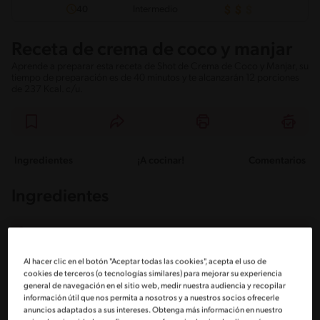
Intermedio
40
Receta de crema de coco y manjar
Aprende a preparar esta receta de Shot de Crema de Coco y Manjar, su
tiempo de preparación es de 40 minutos y te alcanzarán 12 porciones
de 237 Kcal. c/u.
Ingredientes
¡A cocinar!
Comentarios
Ingredientes
Porciones: 12
Al hacer clic en el botón "Aceptar todas las cookies", acepta el uso de
cookies de terceros (o tecnologías similares) para mejorar su experiencia
1 Tarro de leche condensada NESTLÉ®
general de navegación en el sitio web, medir nuestra audiencia y recopilar
información útil que nos permita a nosotros y a nuestros socios ofrecerle
anuncios adaptados a sus intereses. Obtenga más información en nuestro
2 Tazas de agua fría (400 ml)