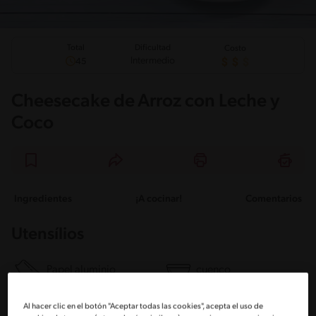
Total
Dificultad
Costo
Intermedio
45
Cheesecake de Arroz con Leche y
Coco
Ingredientes
¡A cocinar!
Comentarios
Utensílios
Papel aluminio
cuenco
Al hacer clic en el botón "Aceptar todas las cookies", acepta el uso de
Cuchara
Batidor