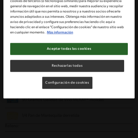
cookies de terceros (o tecnologías similares) para mejorar su experiencia
general de navegación en el sitio web, medir nuestra audiencia y recopilar
información útil que nos permita a nosotros y a nuestros socios ofrecerle
Batidora de mano
Molde
anuncios adaptados a sus intereses. Obtenga más información en nuestro
aviso de privacidad y configure sus preferencias haciendo clic aquí o
haciendo clic en el enlace "Configuración de cookies" de nuestro sitio web
en cualquier momento.
Más información
Nevera
Aceptar todas las cookies
Ingredientes
Rechazarlas todas
Porciones: 12
Base:
Configuración de cookies
90 Gramos Galletas de Vino McKAY®
molidas
1/4 Pan de Mantequilla
derretida
Relleno: