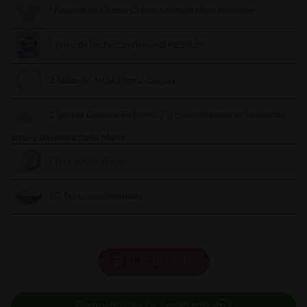
1 Paquete de Queso Crema
a temperatura ambiente
1 Tarro de Leche Condensada NESTLÉ®
2 Tazas de Arroz Blanco
cocido
2 Sobres Gelatina En Polvo
(7 g c/u) hidratada en ½ taza de
agua y disuelta a baño María
1 Taza coco rallado
1/2 Taza coco laminado
Cargar carrito
Compartir lista de ingredientes