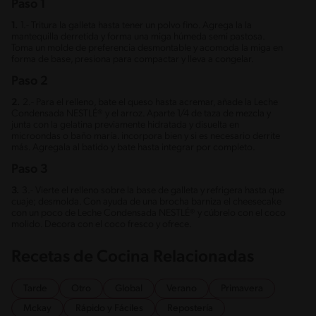
Paso 1
1.
1.- Tritura la galleta hasta tener un polvo fino. Agrega la la
mantequilla derretida y forma una miga húmeda semi pastosa.
Toma un molde de preferencia desmontable y acomoda la miga en
forma de base, presiona para compactar y lleva a congelar.
Paso 2
2.
2.- Para el relleno, bate el queso hasta acremar, añade la Leche
Condensada NESTLÉ® y el arroz. Aparte 1/4 de taza de mezcla y
junta con la gelatina previamente hidratada y disuelta en
microondas o baño maría. incorpora bien y si es necesario derrite
más. Agregala al batido y bate hasta integrar por completo.
Paso 3
3.
3.- Vierte el relleno sobre la base de galleta y refrigera hasta que
cuaje; desmolda. Con ayuda de una brocha barniza el cheesecake
con un poco de Leche Condensada NESTLÉ® y cúbrelo con el coco
molido. Decora con el coco fresco y ofrece.
Recetas de Cocina Relacionadas
Tarde
Otro
Global
Verano
Primavera
Mckay
Rápido y Fáciles
Repostería