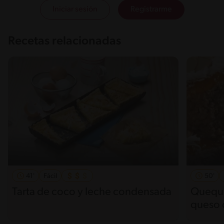
Iniciar sesión
Registrarme
Recetas relacionadas
41'
Fácil
50'
Tarta de coco y leche condensada
Queque
queso 