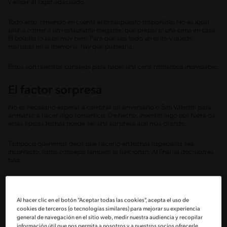
y elegir el lugar adecuado.
Todo esto, teniendo en cuenta el presupuesto disponible. No es igual
salir a comer a un restaurante elegante, que preparar una cena en casa.
El bolsillo lo sabe muy bien. Para que sea todo un éxito y quede
marcada en la memoria, hay que planearla.
Estos son nuestros consejos para hacer una cena romántica inolvidable.
El factor sorpresa
No es necesario esperar a celebrar un aniversario o San Valentín para
animarse a hacer algo romántico. De hecho, inventar algo por fuera de
estas típicas fechas puede ser una sorpresa aún más grande.
Tampoco queremos decir que hacerlo en fechas especiales sea
incorrecto, estos consejos también te funcionan. Al final, la decisión es
tuya.
También existe la opción de no hacer una sorpresa y que desde el
comienzo ya tu pareja sepa que viene algo especial. Un detalle como
una carta escrita a mano es empezar con el pie derecho.
Al hacer clic en el botón "Aceptar todas las cookies", acepta el uso de
cookies de terceros (o tecnologías similares) para mejorar su experiencia
Casera vs fuera de casa
general de navegación en el sitio web, medir nuestra audiencia y recopilar
información útil que nos permita a nosotros y a nuestros socios ofrecerle