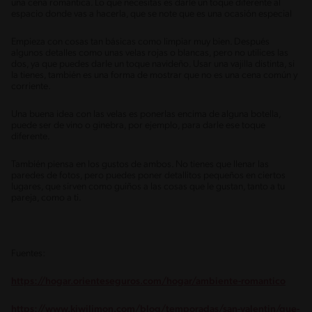
una cena romántica. Lo que necesitas es darle un toque diferente al
espacio donde vas a hacerla, que se note que es una ocasión especial
Empieza con cosas tan básicas como limpiar muy bien. Después
algunos detalles como unas velas rojas o blancas, pero no utilices las
dos, ya que puedes darle un toque navideño. Usar una vajilla distinta, si
la tienes, también es una forma de mostrar que no es una cena común y
corriente.
Una buena idea con las velas es ponerlas encima de alguna botella,
puede ser de vino o ginebra, por ejemplo, para darle ese toque
diferente.
También piensa en los gustos de ambos. No tienes que llenar las
paredes de fotos, pero puedes poner detallitos pequeños en ciertos
lugares, que sirven como guiños a las cosas que le gustan, tanto a tu
pareja, como a ti.
Fuentes:
https://hogar.orienteseguros.com/hogar/ambiente-romantico
https://www.kiwilimon.com/blog/temporadas/san-valentin/que-