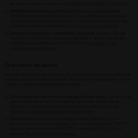
de sonreír cuando lo pruebe.
Sorpréndela siguiendo esta receta.
Tortellini a la italiana:
¿creíste que íbamos a hablar de cenas
románticas sin mencionar la pasta? En tres simples pasos puedes
hacer esta receta, que te llevará junto a tu pareja a los lugares más
románticos de la comida italiana.
Aprende a prepararla acá.
Fetuccinis con pollo y camarones a la crema:
si tienes algo de
experiencia cocinando, este es el plato para ti. Tardas menos de
media hora y es delicioso, lo prometemos,
descubre cómo
cocinarlo con esta receta.
Qué comer de postre
Lo mejor es irse por los postres fríos, muy fáciles de tener en la nevera
mientras avanza la comida, además de servirse inmediatamente. Ten en
cuenta los sabores preferidos de tu pareja.
Torta sin horno con crema de manjar y frutos rojos:
con las frutas
que representan el color de la pasión, esta torta es sencilla de
preparar y seguramente dejará el amor flotando en el aire.
Te
invitamos a prepararla siguiendo esta receta.
Torta tritón:
con ese nombre ya llama la atención, pero no la
confundas con el dios del océano. Vas a necesitar galletas TRITÓN®
clásicas, manjar tradicional NESTLÉ® y crema NESTLÉ®. ¿Cómo
hacerla?
En esta receta te contamos.