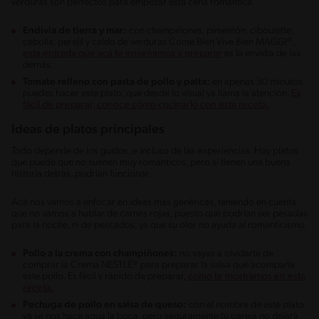
verduras son perfectos para empezar esta cena romántica.
Endivia de tierra y mar:
con champiñones, pimentón, ciboulette,
cebolla, perejil y caldo de verduras Come Bien Vive Bien MAGGI®,
esta entrada que acá te enseñamos a preparar
es la envidia de las
demás.
Tomate relleno con pasta de pollo y palta:
en apenas 30 minutos
puedes hacer este plato, que desde lo visual ya llama la atención.
Es
fácil de preparar, conoce cómo cocinarlo con esta receta.
Ideas de platos principales
Todo depende de los gustos, e incluso de las experiencias. Hay platos
que puede que no suenen muy románticos, pero si tienen una buena
historia detrás, podrían funcionar.
Acá nos vamos a enfocar en ideas más genéricas, teniendo en cuenta
que no vamos a hablar de carnes rojas, puesto que podrían ser pesadas
para la noche, ni de pescados, ya que su olor no ayuda al romanticismo.
Pollo a la crema con champiñones:
no vayas a olvidarte de
comprar la Crema NESTLÉ® para preparar la salsa que acompaña
este pollo. Es fácil y rápido de preparar,
como te mostramos en esta
receta.
Pechuga de pollo en salsa de queso:
con el nombre de este plato
ya se nos hace agua la boca, pero seguramente tu pareja no dejará