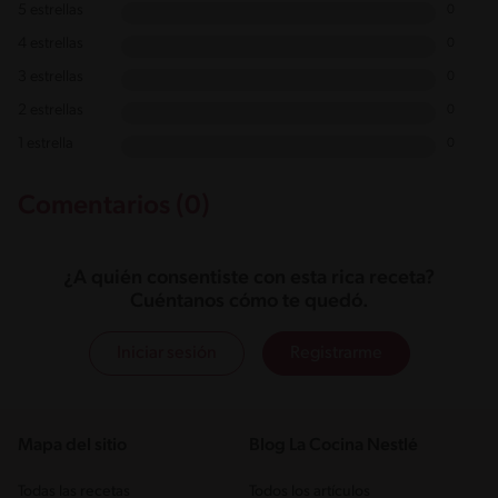
5 estrellas
0
4 estrellas
0
3 estrellas
0
2 estrellas
0
1 estrella
0
Comentarios (0)
¿A quién consentiste con esta rica receta?
Cuéntanos cómo te quedó.
Iniciar sesión
Registrarme
Mapa del sitio
Blog La Cocina Nestlé
Todas las recetas
Todos los artículos