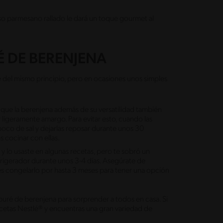
 parmesano rallado le dará un toque gourmet al
É DE BERENJENA
re del mismo principio, pero en ocasiones unos simples
e la berenjena además de su versatilidad también
ligeramente amargo. Para evitar esto, cuando las
poco de sal y dejarlas reposar durante unos 30
es cocinar con ellas.
y lo usaste en algunas recetas, pero te sobró un
frigerador durante unos 3-4 días. Asegúrate de
s congelarlo por hasta 3 meses para tener una opción
 puré de berenjena para sorprender a todos en casa. Si
Recetas Nestlé® y encuentras una gran variedad de