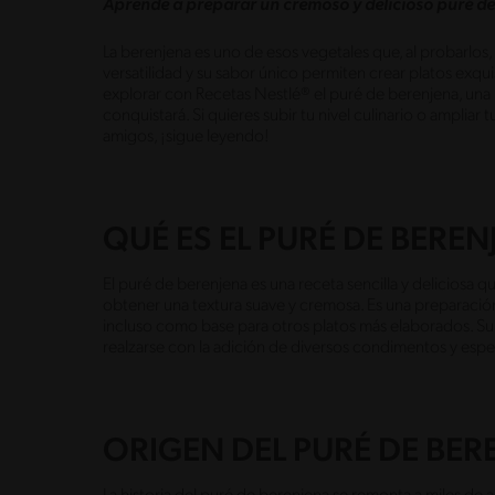
Aprende a preparar un cremoso y delicioso puré de
La berenjena es uno de esos vegetales que, al probarlos,
versatilidad y su sabor único permiten crear platos exqu
explorar con Recetas Nestlé® el puré de berenjena, una 
conquistará. Si quieres subir tu nivel culinario o ampliar 
amigos, ¡sigue leyendo!
QUÉ ES EL PURÉ DE BEREN
El puré de berenjena es una receta sencilla y deliciosa qu
obtener una textura suave y cremosa. Es una preparació
incluso como base para otros platos más elaborados. Su
realzarse con la adición de diversos condimentos y esp
ORIGEN DEL PURÉ DE BER