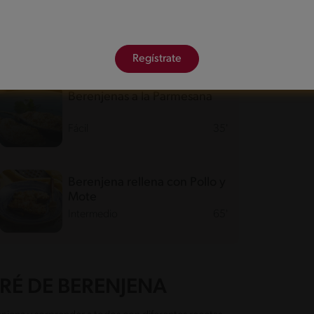
Regístrate
Berenjenas a la Parmesana
Fácil
35'
Berenjena rellena con Pollo y
Mote
Intermedio
65'
RÉ DE BERENJENA