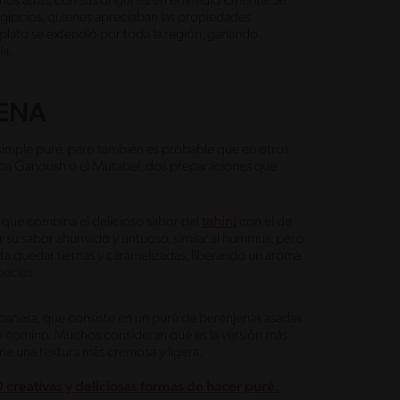
años atrás, con sus orígenes en el Medio Oriente. Se
gipcios, quienes apreciaban las propiedades
l plato se extendió por toda la región, ganando
ía.
JENA
imple puré, pero también es probable que en otros
aba Ganoush o el Mutabel, dos preparaciones que
 que combina el delicioso sabor del
tahini
con el de
r su sabor ahumado y untuoso, similar al hummus, pero
ta quedar tiernas y caramelizadas, liberando un aroma
specias
 libanesa, que consiste en un puré de berenjenas asadas
ni y comino. Muchos consideran que es la versión más
e una textura más cremosa y ligera.
0 creativas y deliciosas formas de hacer puré.