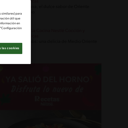
Técnicas
Baklava, el dulce sabor de Oriente
Medio
 similares) para
mación útil que
información en
e "Configuración
Blog La Cocina Nestlé Cocción y
Técnicas
Kebabs: una delicia de Medio Oriente
 las cookies