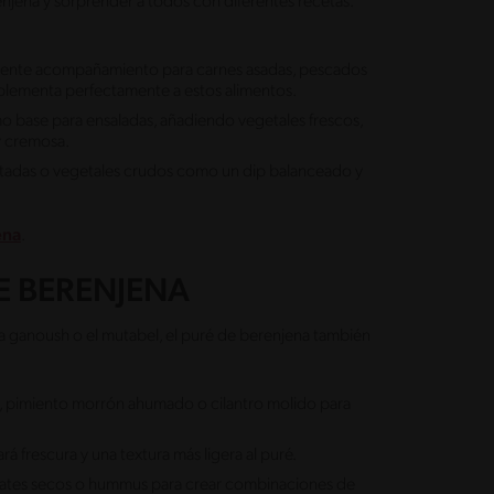
njena y sorprender a todos con diferentes recetas.
elente acompañamiento para carnes asadas, pescados
mplementa perfectamente a estos alimentos.
o base para ensaladas, añadiendo vegetales frescos,
 y cremosa.
ostadas o vegetales crudos como un dip balanceado y
ena
.
E BERENJENA
ba ganoush o el mutabel, el puré de berenjena también
 pimiento morrón ahumado o cilantro molido para
 frescura y una textura más ligera al puré.
ates secos o hummus para crear combinaciones de