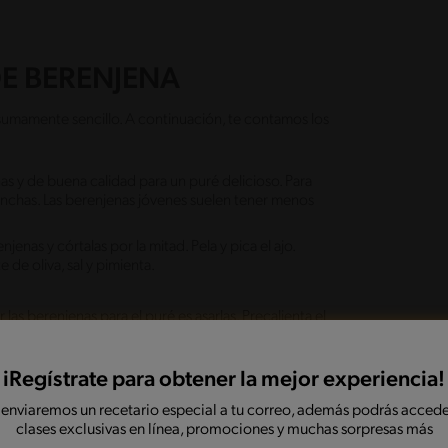
DE BERENJENA
s sumamente sencillo. A continuación, te contamos los
nas y de buena calidad para un puré delicioso. Para
 manchas. Las berenjenas jóvenes suelen tener menos
njenas y córtalas por la mitad. Pela y pica el ajo.
e de oliva, sal y pimienta.
as berenjenas para el puré es asarlas. Precalienta el
do hacia abajo, y ásalas hasta que estén tiernas y la
nutos.
iRegístrate para obtener la mejor experiencia!
enjenas un poco. Luego, con ayuda de una cuchara,
 enviaremos un recetario especial a tu correo, además podrás accede
or de alimentos o licuadora, junto con el ajo, el
clases exclusivas en línea, promociones y muchas sorpresas más
cesa hasta obtener una textura suave y cremosa. Ajusta