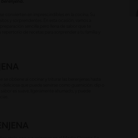
 berenjena.
 se convierten en imprescindibles en la cocina. Su
isitos y sorprendentes. En esta ocasión, vamos a
preparación sencilla pero llena de sabor que te
tu repertorio de recetas para sorprender a tu familia y
JENA
e se obtiene al cocinar y triturar las berenjenas hasta
n deliciosa que puede servirse como guarnición, dip o
 sabor es suave, ligeramente ahumado, y puede
ecias.
ENJENA