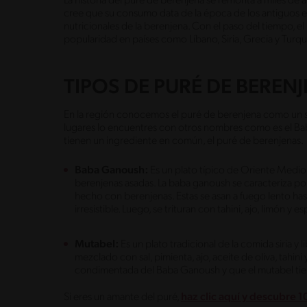
La historia del puré de berenjena se remonta a miles de 
cree que su consumo data de la época de los antiguos e
nutricionales de la berenjena. Con el paso del tiempo, e
popularidad en países como Líbano, Siria, Grecia y Turqu
TIPOS DE PURÉ DE BEREN
En la región conocemos el puré de berenjena como un s
lugares lo encuentres con otros nombres como es el B
tienen un ingrediente en común, el puré de berenjenas.
Baba Ganoush:
Es un plato típico de Oriente Medio
berenjenas asadas. La baba ganoush se caracteriza po
hecho con berenjenas. Estas se asan a fuego lento has
irresistible. Luego, se trituran con tahini, ajo, limón y e
Mutabel:
Es un plato tradicional de la comida siria y
mezclado con sal, pimienta, ajo, aceite de oliva, tahi
condimentada del Baba Ganoush y que el mutabel tien
Si eres un amante del puré,
haz clic aquí y descubre 1