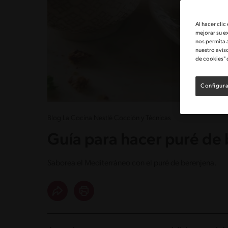
Al hacer clic
mejorar su e
nos permita 
nuestro avis
de cookies" 
Configura
Blog La Cocina Nestlé Cocción y Técnicas
Guía para hacer puré de
Saborea el Mediterráneo con el puré de berenjena.