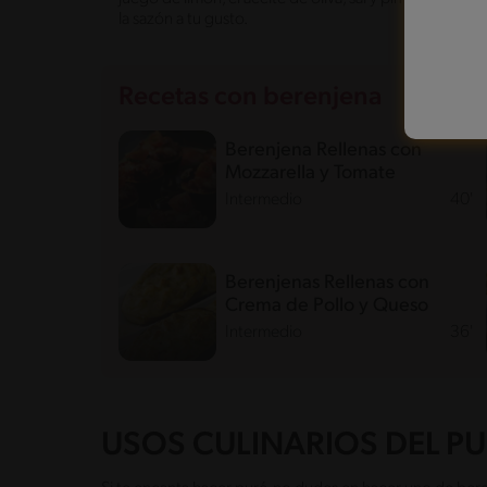
la sazón a tu gusto.
Recetas con berenjena
Berenjena Rellenas con
Mozzarella y Tomate
Intermedio
40'
Berenjenas Rellenas con
Crema de Pollo y Queso
Intermedio
36'
USOS CULINARIOS DEL PU