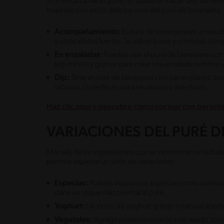
Si te encanta hacer puré, no dudes en hacer uno de bere
Inspírate con estos delicios usos del puré de berenjena.
Acompañamiento:
El puré de berenjena es un exc
y otros platos fuertes. Su sabor suave y cremoso co
En ensaladas:
Puedes usar el puré de berenjena com
legumbres y granos para crear una ensalada nutritiva
Dip:
Sirve el puré de berenjena con panes planos, t
sabroso. Es perfecto para reuniones y aperitivos.
Haz clic aquí y descubre cómo cocinar con berenj
VARIACIONES DEL PURÉ D
Más allá de los ingredientes que se incorporan en la ba
permite explorar un sinfín de variaciones:
Especias:
Puedes incorporar especias como comino,
darle un toque más oriental al puré.
Yoghurt:
Un poco de yoghurt griego o natural aportará
Vegetales:
Agrega pimiento morrón rojo asado, tom