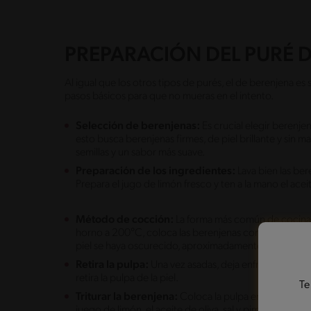
PREPARACIÓN DEL PURÉ 
Al igual que los otros tipos de purés, el de berenjena e
pasos básicos para que no mueras en el intento.
Selección de berenjenas:
Es crucial elegir berenje
esto busca berenjenas firmes, de piel brillante y sin
semillas y un sabor más suave.
Preparación de los ingredientes:
Lava bien las bere
Prepara el jugo de limón fresco y ten a la mano el aceit
Método de cocción:
La forma más común de cocinar l
horno a 200°C, coloca las berenjenas con el lado corta
piel se haya oscurecido, aproximadamente 30-40 mi
Retira la pulpa:
Una vez asadas, deja enfriar las ber
retira la pulpa de la piel.
Te
Triturar la berenjena:
Coloca la pulpa en un procesad
juego de limón, el aceite de oliva, sal y pimienta. Pro