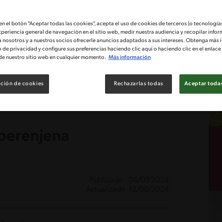
 en el botón "Aceptar todas las cookies", acepta el uso de cookies de terceros (o tecnologías
xperiencia general de navegación en el sitio web, medir nuestra audiencia y recopilar infor
a nosotros y a nuestros socios ofrecerle anuncios adaptados a sus intereses. Obtenga más 
o de privacidad y configure sus preferencias haciendo clic aquí o haciendo clic en el enlac
de nuestro sitio web en cualquier momento.
Más información
ción de cookies
Rechazarlas todas
Aceptar todas
 berenjena
Publicado - 04/07/2024
Actualizado -13/08/2024