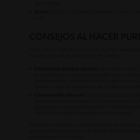
sabor únicas.
Queso:
Un poco de queso feta desmenuzado o queso
puré.
CONSEJOS AL HACER PUR
Hacer puré es relativamente sencillo y parte casi siemp
consejos no están de más tenerlos en cuenta.
Cómo evitar el sabor amargo:
No podemos negar qu
se caracteriza por que algunas pueden tener un sabor 
berenjenas estén cortadas a la mitad, espolvorear un 
minutos. Luego, las enjuagas, las secas bien y ya pued
Conservación del puré:
Una vez preparaste tu puré 
poco, el puré de berenjenas se conserva bien en el re
guardarlo en un recipiente hermético. También puede
rápida y balanceada disponible en todo momento.
Aplica estos consejos y anímate a preparar un delicioso
quieres ampliar tu repertorio de recetas regístrate en 
opciones para toda ocasión.