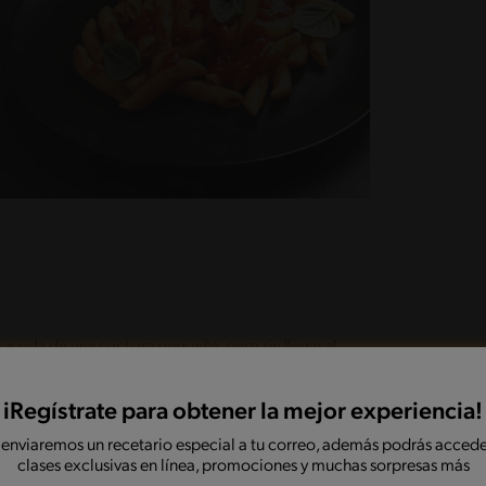
la ayuda de una cuchara pequeña, pero sin llegar al
nte agua fría con sal y arriba otro bowl mas
se pongan negras ni amargas)
iRegístrate para obtener la mejor experiencia!
 enviaremos un recetario especial a tu correo, además podrás accede
s; calienta una sartén con el aceite de oliva y dora
clases exclusivas en línea, promociones y muchas sorpresas más
urante 6 minutos a fuego medio removiendo de vez