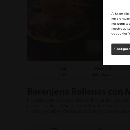
Al hacer clic
mejorar su e
nos permita 
nuestro avis
de cookies" 
Configura
Dificultad
Total
Intermedio
40
Berenjena Rellenas con 
No dejes pasar la oportunidad de disfrutar de una sabros
para una comida en familia. Con el toque mágico de la
un sabor increíble. ¿Qué estás esperando para deleitarte