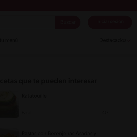
Iniciar sesión
 tu menú
Destacados
cetas que te pueden interesar
Ratatouille
Fácil
40'
Pastas con Berenjenas Asadas y