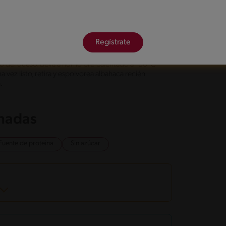
enta. Luego agrega la salsa TUCO® de albahaca
Regístrate
renjenas, luego rellena cada barril/vaso con la
to del queso. Lleva a horno pre-calentado a 180°C
 vez listo, retira y espolvorea albahaca recién
.
onadas
Fuente de proteina
Sin azúcar