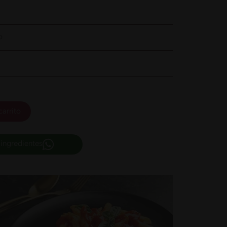
o
carrito
 ingredientes