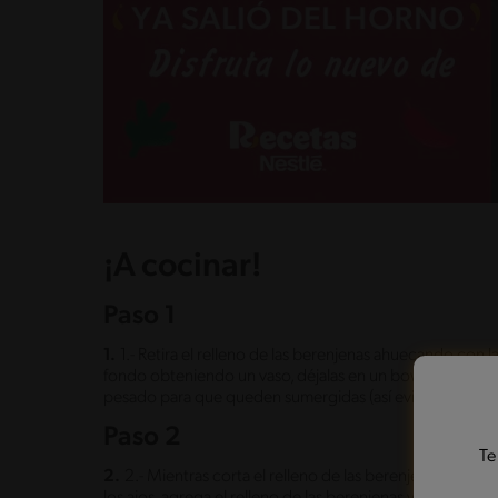
¡A cocinar!
Paso 1
1.
1.- Retira el relleno de las berenjenas ahuecando con 
fondo obteniendo un vaso, déjalas en un bowl con abunda
pesado para que queden sumergidas (así evitas que no 
Paso 2
Te
2.
2.- Mientras corta el relleno de las berenjenas en cubo
los ajos, agrega el relleno de las berenjenas y saltea d