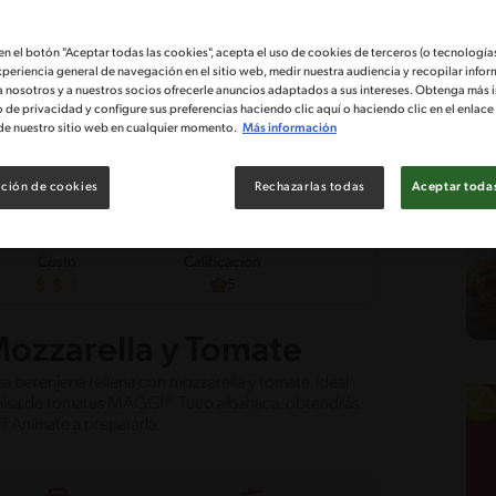
 en el botón "Aceptar todas las cookies", acepta el uso de cookies de terceros (o tecnologías
xperiencia general de navegación en el sitio web, medir nuestra audiencia y recopilar infor
a nosotros y a nuestros socios ofrecerle anuncios adaptados a sus intereses. Obtenga más 
o de privacidad y configure sus preferencias haciendo clic aquí o haciendo clic en el enlac
de nuestro sitio web en cualquier momento.
Más información
ción de cookies
Rechazarlas todas
Aceptar todas
Costo
Calificación
5
Mozzarella y Tomate
a berenjena rellena con mozzarella y tomate, ideal
 Salsa de tomates MAGGI® Tuco albahaca, obtendrás
? Anímate a prepararla.