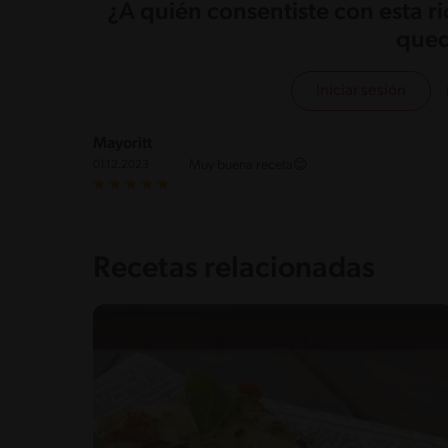
¿A quién consentiste con esta r
qued
Iniciar sesión
Mayoritt
Muy buena receta😊
01.12.2023
Recetas relacionadas