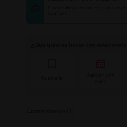
Energía
192.6 kcal
Puedes además decorar con aceitunas negra
Grasas
14.5 g
tu entrada.
Fibra
2 g
Proteína
9 g
Grasas saturadas
5 g
Sodio
502.4 mg
Azúcares
4.7 g
¿Qué quieres hacer con esta receta
Agregar a mi
Guardarla
menú
Comentarios (1)