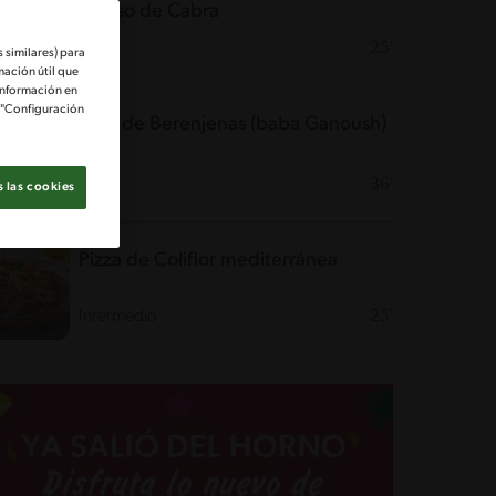
Queso de Cabra
Fácil
25'
 similares) para
mación útil que
información en
e "Configuración
Paté de Berenjenas (baba Ganoush)
Fácil
36'
 las cookies
Pizza de Coliflor mediterránea
Intermedio
25'