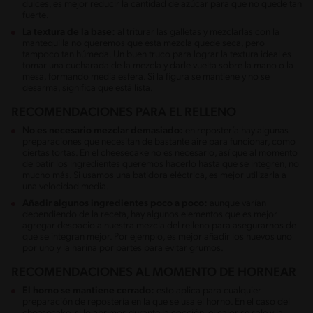
dulces, es mejor reducir la cantidad de azúcar para que no quede tan
fuerte.
La textura de la base:
al triturar las galletas y mezclarlas con la
mantequilla no queremos que esta mezcla quede seca, pero
tampoco tan húmeda. Un buen truco para lograr la textura ideal es
tomar una cucharada de la mezcla y darle vuelta sobre la mano o la
mesa, formando media esfera. Si la figura se mantiene y no se
desarma, significa que está lista.
RECOMENDACIONES PARA EL RELLENO
No es necesario mezclar demasiado:
en repostería hay algunas
preparaciones que necesitan de bastante aire para funcionar, como
ciertas tortas. En el cheesecake no es necesario, así que al momento
de batir los ingredientes queremos hacerlo hasta que se integren, no
mucho más. Si usamos una batidora eléctrica, es mejor utilizarla a
una velocidad media.
Añadir algunos ingredientes poco a poco:
aunque varían
dependiendo de la receta, hay algunos elementos que es mejor
agregar despacio a nuestra mezcla del relleno para asegurarnos de
que se integran mejor. Por ejemplo, es mejor añadir los huevos uno
por uno y la harina por partes para evitar grumos.
RECOMENDACIONES AL MOMENTO DE HORNEAR
El horno se mantiene cerrado:
esto aplica para cualquier
preparación de repostería en la que se usa el horno. En el caso del