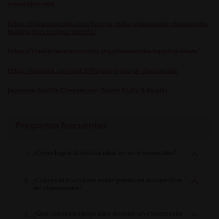
irresistible-966
https://divascancook.com/how-to-make-cheesecake-cheesecake-
making-tips-recipes-secrets/
https://thekitchencommunity.org/cheesecake-topping-ideas/
https://greatist.com/eat/different-types-of-cheesecake
Japanese Souffle Cheesecake [Super Fluffy & Jiggly]
Preguntas frecuentes
¿Cómo lograr la textura ideal en un cheesecake?
¿Cuál es el truco para evitar grietas en la superficie
del cheesecake?
¿Qué consejos tienes para decorar un cheesecake