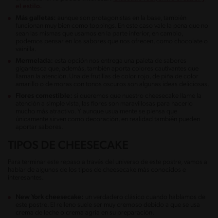
el estilo.
Más galletas:
aunque son protagonistas en la base, también
funcionan muy bien como toppings. En este caso vale la pena que no
sean las mismas que usamos en la parte inferior, en cambio,
podemos pensar en los sabores que nos ofrecen, como chocolate o
vainilla.
Mermelada:
esta opción nos entrega una paleta de sabores
gigantesca que, además, también aporta colores cautivantes que
llaman la atención. Una de frutillas de color rojo, de piña de color
amarillo o de moras con tonos oscuros son algunas ideas deliciosas.
Flores comestible:
si queremos que nuestro cheesecake llame la
atención a simple vista, las flores son maravillosas para hacerlo
mucho más atractivo. Y aunque usualmente se piensa que
únicamente sirven como decoración, en realidad también pueden
aportar sabores.
TIPOS DE CHEESECAKE
Para terminar este repaso a través del universo de este postre, vamos a
hablar de algunos de los tipos de cheesecake más conocidos e
interesantes.
New York cheesecake:
un verdadero clásico cuando hablamos de
este postre. El relleno suele ser muy cremoso debido a que se usa
crema de leche o crema agria en su preparación.