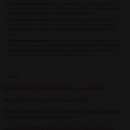
Cheesecake sin horno:
acá no es necesario usar huevos y es un
postre que únicamente necesita refrigeración. Para que mantenga su
estabilidad, usualmente se usa gelatina sin sabor.
Cheesecake con queso ricota:
podríamos también llamarlo un
cheesecake a la italiana, que se diferencia del resto por usar un
queso menos cremoso, lo cual repercute una textura más dura y
seca.
Cheesecake japonés:
a diferencia de los ejemplos anteriores, la
versión japonesa no tiene una base, en cambio, el relleno es mucho
más estable y esponjoso, por lo que al final terminamos con una
textura que se puede parecer a la de una mousse.
Fuentes:
Light and Creamy Cheesecake Recipe. Preppy Kitchen
How to Make the Creamiest Cheesecake. Tasty
The Best Technique for Classic Cheesecake | Tips for a Light and
Creamy Recipe | Kitchen Conundrums.
http://www.deleitese.co/cheesecake-un-postre-cremoso-e-