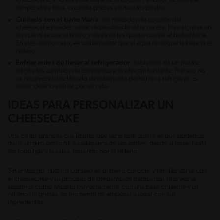
cheesecake, si lo abrimos durante la cocción, el calor se sale y la
temperatura baja, creando grietas en nuestro postre.
Cuidado con el baño María:
los métodos de cocción del
cheesecake pueden variar dependiendo de la receta. Hay algunas en
las que ni se usa el horno y otras en las que se cocina al baño María.
En este último caso, es fundamental que el agua no toque la base ni el
relleno.
Enfriar antes de llevar al refrigerador:
hablamos de un postre
frágil y los cambios de temperatura lo afectan bastante. Por eso no
es recomendable llevarlo directamente del horno a refrigerar, es
mejor dejarlo enfriar por un rato.
IDEAS PARA PERSONALIZAR UN
CHEESECAKE
Una de las grandes cualidades que tiene este postre es que podemos
darle un giro personal a cualquiera de sus partes, desde la base, hasta
los toppings y la salsa, pasando por el relleno.
Sin embargo, nuestro consejo es primero conocer y familiarizarse con
el cheesecake y su proceso de preparación tradicional. Una vez ya
sepamos cómo hacerlo correctamente, con una base crujiente y un
relleno sin grietas, es momento de empezar a jugar con sus
ingredientes.