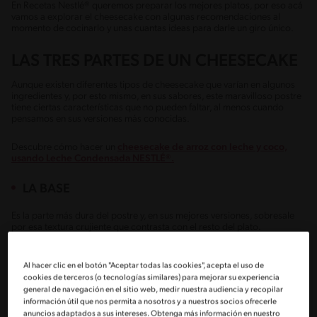
En Recetas Nestlé® queremos preparar los mejores platos, por eso acá
vamos a explorar el cheesecake con algunas recomendaciones al
momento de cocinarlo y unas cuantas ideas para darle un giro único.
LAS TRES PARTES DE UN CHEESECAKE
Aunque existen diferentes tipos de cheesecake que varían en algunos
ingredientes y, por esto mismo, en sus sabores, este maravilloso postre
tiene ciertas características que no pueden faltar, al menos cuando
pensamos en sus versiones más conocidas.
Descubre cómo hacer un
cheesecake de arroz con leche y coco,
usando Leche Condensada NESTLÉ®.
LA BASE
Es la parte más dura del postre y, en sus mejores versiones, sobresale
por esa textura crujiente que contrasta con el resto del plato.
Normalmente se hace con galletas trituradas, junto a mantequilla
Al hacer clic en el botón "Aceptar todas las cookies", acepta el uso de
derretida y azúcar, pero también nos ofrece una estupenda posibilidad
para darle un giro personal.
cookies de terceros (o tecnologías similares) para mejorar su experiencia
general de navegación en el sitio web, medir nuestra audiencia y recopilar
información útil que nos permita a nosotros y a nuestros socios ofrecerle
EL RELLENO
anuncios adaptados a sus intereses. Obtenga más información en nuestro