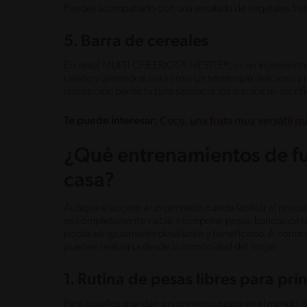
Puedes acompañarlo con una ensalada de vegetales frescos
5. Barra de cereales
El cereal MULTI CHEERIOS® NESTLÉ®, es un ingrediente
rallado y almendras para crear un tentempié delicioso y 
una opción perfecta para satisfacer los antojos sin sacri
Te puede interesar:
Coco, una fruta muy versátil q
¿Qué entrenamientos de fu
casa?
Aunque el acceso a un gimnasio puede facilitar el proces
es completamente viable. Incorporar pesas, bandas de re
podrá ser igualmente desafiante y beneficioso. A continu
pueden realizarse desde la comodidad del hogar.
1. Rutina de pesas libres para pri
Para aquellos que dan sus primeros pasos en el mundo d