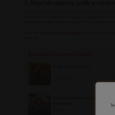
2. Bowl de quinoa, pollo y verdu
La quinoa, conocida por su alto contenido proteico y su 
esta ensalada. Combinada con pollo y vegetales, propor
alimentan el cuerpo antes y después de una sesión de e
¡Anímate a
preparar este platillo
te encantará y además
sabores!
Recetas recomendadas
Pollo Escabechado
Intermedio
56'
Avena horneada con
manzana
Te
Fácil
18'