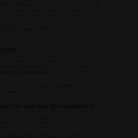
da. Esta combinación de ejercicios con mancuernas y
porcionando no solo fortaleza sino también
adecuados y asegurarse de mantener una técnica
cular
ad y la relajación, también puede ser una herramienta
tas posturas implican la activación de grupos
uncional y la estabilidad.
de fuerza no solo diversifica el ejercicio, sino que
po y mente.
dad con bandas de resistencia
l y económica para trabajar la fuerza muscular en casa.
afían el cuerpo de manera efectiva.
 intensidad del ejercicio, lo que permite un