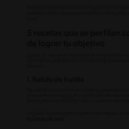
Integrar estos elementos en la rutina diaria no solo mejo
rendimiento físico de manera sostenible. La clave reside e
activo.
5 recetas que se perfilan
de lograr tu objetivo
Cuando se trata de alcanzar metas de entrenamiento de f
continuación, se presentan cinco recetas que se destaca
deseada.
1. Batido de frutilla
Este batido, rico en proteínas y nutrientes esenciales, n
entrenamientos intensos, sino que también favorece la re
frescas, junto con NESTUM® crean una mezcla deliciosa 
¡Sin duda una receta perfecta para tomar después de tus
haciendo clic aquí
!