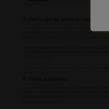
3. Pechuga de pollo en salsa de 
Este platillo ofrece una combinación deliciosa de sabore
entrenamiento de fuerza. La receta utiliza ingredientes f
paladar, sino que también contribuirán a tus objetivos d
Solo tendrás que cortar en tiras un filete de pechuga de
polvo MAGGI® de gallina y añades queso crema y Lec
una ensalada fresca.
No esperes más para preparar esta receta en tu casa ¡
A 
4. Pollo adobado
Una receta clásica pero efectiva. El pollo adobado saz
MAGGI® de gallina no solo es una fuente magra de prot
esenciales para el desarrollo muscular. Su preparación sen
cualquier plan nutricional.