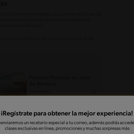
ras
perfil nutricional completo, se convierte en la base de
ciona una explosión de sabores y nutrientes que
ntrenamiento de fuerza.
 te permitirá disfrutar de una riquísima mezcla de
Pescado Pochado en Salsa
de Mariscos
Intermedio
35'
iRegístrate para obtener la mejor experiencia!
Guacamole de porotos
negros
 enviaremos un recetario especial a tu correo, además podrás accede
Fácil
11'
clases exclusivas en línea, promociones y muchas sorpresas más