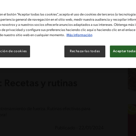
 en el botón "Aceptar todas las cookies", acepta el uso de cookies de terceros (o tecnologías
xperiencia general de navegación en el sitio web, medir nuestra audiencia y recopilar infor
a nosotros y a nuestros socios ofrecerle anuncios adaptados a sus intereses. Obtenga más 
o de privacidad y configure sus preferencias haciendo clic aquí o haciendo clic en el enlac
de nuestro sitio web en cualquier momento.
Más información
ción de cookies
Rechazarlas todas
Aceptar todas
 Recetas y rutinas
ntrenamiento de fuerza. Rutinas efectivas para
ora!
Publicado - 22/01/2024