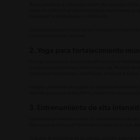
libres puede ser la clave para desarrollar una base sóli
barras se centra en grupos musculares importantes, pro
mejorando la estabilidad y coordinación.
La clave para los principiantes es comenzar con pesos 
correcta para evitar lesiones.
2. Yoga para fortalecimiento mus
El yoga, reconocido por sus beneficios para la flexibilid
poderosa para el fortalecimiento muscular. Muchas de es
musculares importantes, contribuyen a mejorar la fuerza f
Integrar una sesión de yoga en la rutina de entrenamiento 
también promueve el equilibrio y la armonía entre cuer
3. Entrenamiento de alta intensi
Las bandas de resistencia ofrecen una alternativa versáti
Esta rutina se enfoca en movimientos explosivos que des
Al ajustar la resistencia de las bandas, puedes adaptar la