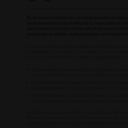
En el universo del fitness, el entrenamiento de fue
para quienes buscan potenciar su musculatura y mej
exploraremos no solo rutinas efectivas para fortale
convierten en aliados indispensables en el camino 
El entrenamiento de fuerza requiere una alimentación est
Complementar los ejercicios con la elección adecuada d
muscular. A continuación, se destacan algunas pautas s
Asegurarse de consumir suficientes proteínas es esenci
Incorporar fuentes magras como pollo, pescado, legu
Los carbohidratos complejos, como la quinoa y la ave
energía estables durante los entrenamientos de fuerz
Incluir grasas buenas, como paltas, frutos secos y ace
proporciona combustible adicional para el rendimien
En la búsqueda del crecimiento muscular, la combinació
estratégica se revela como la fórmula ganadora. Las rutina
este blog ofrecen un enfoque integral para alcanzar los 