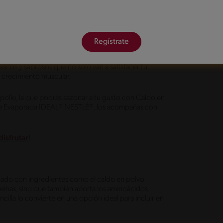
queso
Regístrate
s auténticos y nutrientes esenciales para tu
rescos y sabrosos que no solo van a satisfacer tu
e crecimiento muscular.
 pollo, la que podrás sazonar a tu gusto con Caldo en
he Evaporada IDEAL® NESTLÉ®, los acompañas con
disfrutar
!
onado con ingredientes como el caldo en polvo
eínas, sino que también aporta los aminoácidos
cilla lo convierte en una opción ideal para incluir en