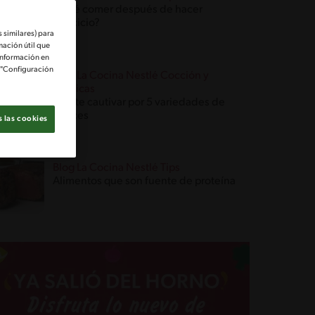
¿Qué comer después de hacer
ejercicio?
 similares) para
mación útil que
información en
e "Configuración
Blog La Cocina Nestlé Cocción y
Técnicas
Déjate cautivar por 5 variedades de
nueces
 las cookies
Blog La Cocina Nestlé Tips
Alimentos que son fuente de proteína