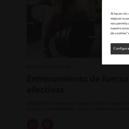
Al hacer clic
mejorar su e
nos permita 
nuestro avis
de cookies" 
Configura
Blog La Cocina Nestlé Tips
Entrenamiento de fuerza:
efectivas
Descubre la clave para un cuerpo fuerte con nuestro e
alcanzar tus metas fitness. ¡Inicia tu transformación ah