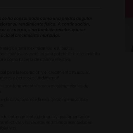
rza se ha consolidado como una piedra angular
orar su rendimiento físico.
A continuación,
cer el cuerpo, sino también recetas que se
hacia el crecimiento muscular.
ratégica para maximizar los resultados.
e alimentos es esencial para potenciar el crecimiento
obre cómo hacerlo de manera efectiva.
al para la reparación y el crecimiento muscular.
mbres y lácteos es fundamental.
na, son fundamentales para mantener niveles de
a.
ite de oliva, favorece la recuperación muscular y
to.
n de entrenamiento de fuerza y una alimentación
s efectivas y las recetas nutritivas presentadas en
objetivos.