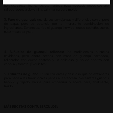
y su región cordobesa, la torta de guanqui requiere de guanqui espino
hervido, azúcar, leche, huevos, manteca, nuez moscada, queso costeño
rallado, esencia de vainilla, sal y harina para molde.
3.
Puré de guanqui:
guarda sus semejanzas y diferencias con el puré
de papa, pero se potencia por la interesante combinación de
ingredientes. Son necesarios el guanqui hervido, queso costeño, suero,
nuez moscada y sal.
4.
Buñuelos de guanqui rellenos:
los tradicionales buñuelos
navideños, pero ahora hechos con masa de guanqui sazonada,
rellenados con queso costeño y un delicioso guiso de chorizo con
cebolla y tomate. ¡Exquisitos!
5.
Frituritas de guanqui:
Tan crujientes y delicioso que no extrañarás
para nada a las tradicionales papas a la francesa. Necesitarás guanqui
hervido y tajado, harina para empanizar y aceite para, finalmente,
freírlo.
MÁS RECETAS CON TUBÉRCULOS: