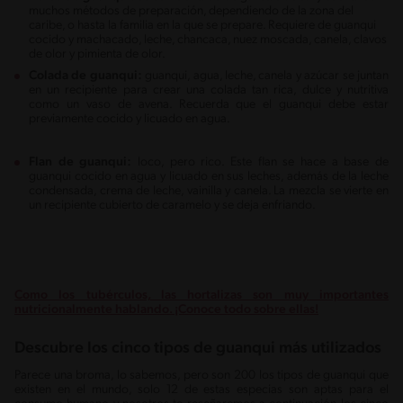
muchos métodos de preparación, dependiendo de la zona del
caribe, o hasta la familia en la que se prepare. Requiere de guanqui
cocido y machacado, leche, chancaca, nuez moscada, canela, clavos
de olor y pimienta de olor.
Colada de guanqui:
guanqui, agua, leche, canela y azúcar se juntan
en un recipiente para crear una colada tan rica, dulce y nutritiva
como un vaso de avena. Recuerda que el guanqui debe estar
previamente cocido y licuado en agua.
Flan de guanqui:
loco, pero rico. Este flan se hace a base de
guanqui cocido en agua y licuado en sus leches, además de la leche
condensada, crema de leche, vainilla y canela. La mezcla se vierte en
un recipiente cubierto de caramelo y se deja enfriando.
Como los tubérculos, las hortalizas son muy importantes
nutricionalmente hablando. ¡Conoce todo sobre ellas!
Descubre los cinco tipos de guanqui más utilizados
Parece una broma, lo sabemos, pero son 200 los tipos de guanqui que
existen en el mundo, solo 12 de estas especias son aptas para el