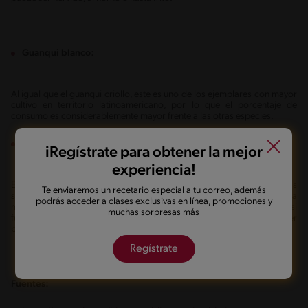
Guanqui blanco:
Al igual que el guanqui criollo, este es uno de los ejemplares con mayor
cultivo en territorio latinoamericano, por lo que el porcentaje de
consumo es considerablemente mayor frente a las otras especies.
Nuez negra:
iRegístrate para obtener la mejor
experiencia!
Esta rara especie ha esparcido su origen alrededor de las zonas
Te enviaremos un recetario especial a tu correo, además
silvestres e Europa central y sur, noreste africano y oeste asiático. En la
podrás acceder a clases exclusivas en línea, promociones y
mayoría de los lugares se consumen sus pocos brotes tiernos como si
muchas sorpresas más
fueran espárragos y tras ser hervidos. El tubérculo como tal puede ser
perjudicial para la salud.
Regístrate
Fuentes: