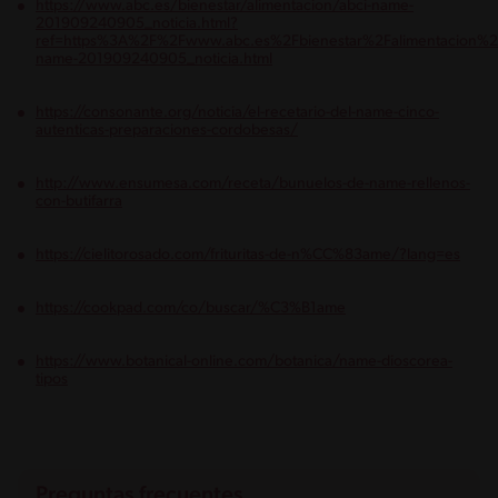
https://www.abc.es/bienestar/alimentacion/abci-name-
201909240905_noticia.html?
ref=https%3A%2F%2Fwww.abc.es%2Fbienestar%2Falimentacion%2
name-201909240905_noticia.html
https://consonante.org/noticia/el-recetario-del-name-cinco-
autenticas-preparaciones-cordobesas/
http://www.ensumesa.com/receta/bunuelos-de-name-rellenos-
con-butifarra
https://cielitorosado.com/frituritas-de-n%CC%83ame/?lang=es
https://cookpad.com/co/buscar/%C3%B1ame
https://www.botanical-online.com/botanica/name-dioscorea-
tipos
Preguntas frecuentes