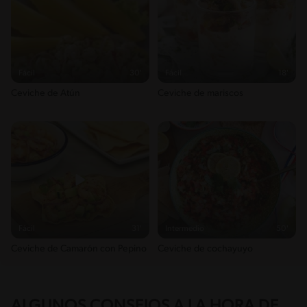
Fácil
30'
Fácil
18'
Ceviche de Atún
Ceviche de mariscos
Fácil
31'
Intermedio
50'
Ceviche de Camarón con Pepino
Ceviche de cochayuyo
ALGUNOS CONSEJOS A LA HORA DE