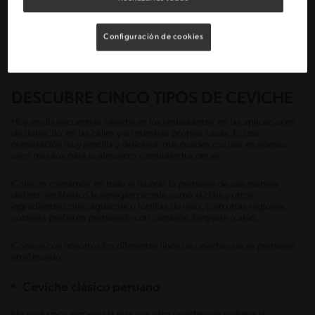
Nación en 2004. El 28 de junio de cada año se celebra su Día Nacional,
una fecha que incentiva al consumo de ceviche e impulsa su
reconocimiento como uno de los platos típicos de la gastronomía
peruana.
Configuración de cookies
Conoce otros 8 platos tradicionales de la cocina peruana.
DESCUBRE CINCO TIPOS DE CEVICHE
Hoy en día encuentras ceviche en los restaurantes, en las aplicaciones
de domicilio, en las calles y en nuestras propias casas. Es una
preparación muy sencilla y deliciosa, que puedes cocinar en apenas
unos minutos para tu almuerzo o también tus onces.
Como te contamos, en todo el mundo lo preparan de una manera
distinta: en México le agregan picante como el chile y otros
ingredientes como aguacate o tortillas de maíz, o en otras regiones
costeras prefieren prepararlo con camarón, langosta o atún.
Conoce con nosotros los diferentes tipos de ceviche que se preparan
en el mundo:
Ceviche clásico peruano
No podíamos empezar la lista con otro ceviche que no fuera la