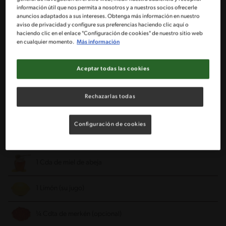
1 Pechuga de pollo deshuesada (dos filetes)
información útil que nos permita a nosotros y a nuestros socios ofrecerle
anuncios adaptados a sus intereses. Obtenga más información en nuestro
aviso de privacidad y configure sus preferencias haciendo clic aquí o
1 Sobre de caldo en polvo MAGGI® de gallina
haciendo clic en el enlace "Configuración de cookies" de nuestro sitio web
en cualquier momento.
Más información
1 Cda de pesto de albahaca
Aceptar todas las cookies
1 Cda de aceite de oliva
Rechazarlas todas
4 Cdas de mostaza tipo antigua
Configuración de cookies
2 Cdas de agua caliente
1 Cda de miel de abeja
1 Limón (su jugo)
¼ Cdta de merkén (opcional)