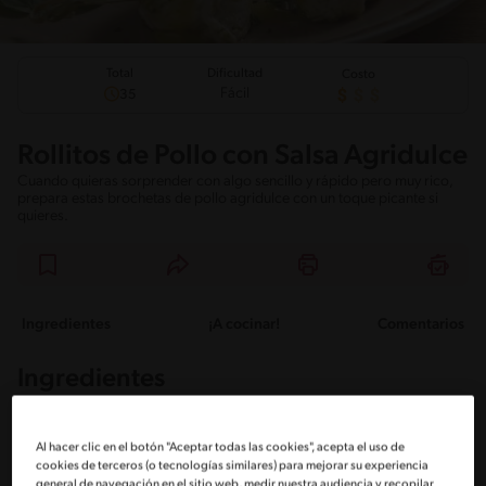
Total
Dificultad
Costo
Fácil
35
Rollitos de Pollo con Salsa Agridulce
Cuando quieras sorprender con algo sencillo y rápido pero muy rico,
prepara estas brochetas de pollo agridulce con un toque picante si
quieres.
Ingredientes
¡A cocinar!
Comentarios
Ingredientes
Porciones: 12
Al hacer clic en el botón "Aceptar todas las cookies", acepta el uso de
cookies de terceros (o tecnologías similares) para mejorar su experiencia
general de navegación en el sitio web, medir nuestra audiencia y recopilar