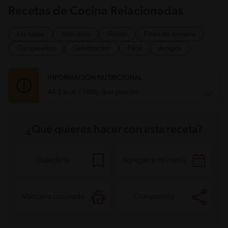
Recetas de Cocina Relacionadas
Las tapas
Aperitivo
Global
Fines de semana
Cumpleaños
Celebracion
Fácil
Amigos
INFORMACIÓN NUTRICIONAL
44.5 kcal = 188kj /por porción
Carbohidratos
2.1 g
¿Qué quieres hacer con esta receta?
Energía
44.5 kcal
Grasas
2.3 g
Fibra
0.4 g
Proteína
4.1 g
Guardarla
Agregar a mi menú
Grasas saturadas
0.3 g
Sodio
243.5 mg
Azúcares
1.3 g
Marcarla cocinada
Compartirla