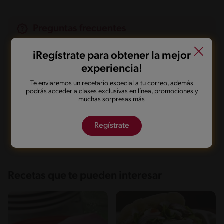
Preguntas frecuentes
iRegístrate para obtener la mejor
¿Cuáles son las mejores salsas para agregar a los
rollitos de pollo?
experiencia!
Te enviaremos un recetario especial a tu correo, además
¿Cuáles son las mejores opciones de
podrás acceder a clases exclusivas en línea, promociones y
acompañamientos para los rollitos de pollo?
muchas sorpresas más
¿Qué ingredientes usar para dar un sabor más
Regístrate
picante a los rollitos de pollo?
Recetas que te pueden interesar