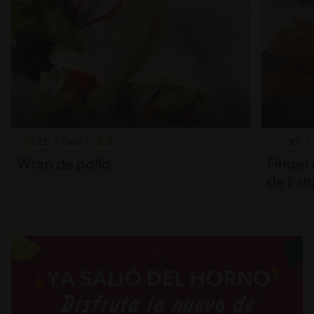
22'
Fácil
30'
Wrap de pollo
Finger
de Palt