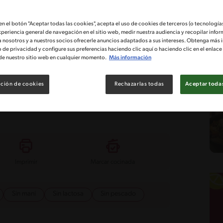
 en el botón "Aceptar todas las cookies", acepta el uso de cookies de terceros (o tecnologías
xperiencia general de navegación en el sitio web, medir nuestra audiencia y recopilar infor
a nosotros y a nuestros socios ofrecerle anuncios adaptados a sus intereses. Obtenga más 
tad
Costo
o de privacidad y configure sus preferencias haciendo clic aquí o haciendo clic en el enlac
de nuestro sitio web en cualquier momento.
Más información
ulce
ción de cookies
Rechazarlas todas
Aceptar todas
i. Chuletas de cerdo agridulces, llenas de sabor. ¿Que
Imprimir
Marcar cocinada
Sin maní
Sin lactosa
Sin pescado