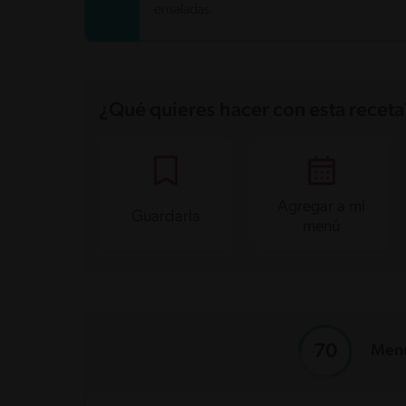
ensaladas.
Proteína
22.3 g
Grasas saturadas
1.3 g
Sodio
458 mg
Azúcares
4.4 g
¿Qué quieres hacer con esta receta
Agregar a mi
Guardarla
menú
Menú