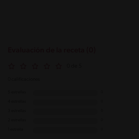
Evaluación de la receta (0)
0 de 5
0 calificaciones
5 estrellas
0
4 estrellas
0
3 estrellas
0
2 estrellas
0
1 estrella
0