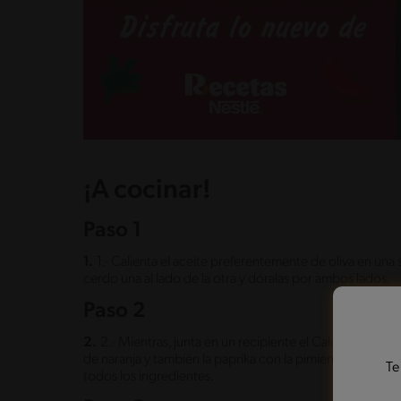
¡A cocinar!
Paso 1
1.
1.- Calienta el aceite preferentemente de oliva en una
cerdo una al lado de la otra y dóralas por ambos lados.
Paso 2
2.
2.- Mientras, junta en un recipiente el Caldo de Ver
de naranja y también la paprika con la pimienta, el vinag
Te
todos los ingredientes.