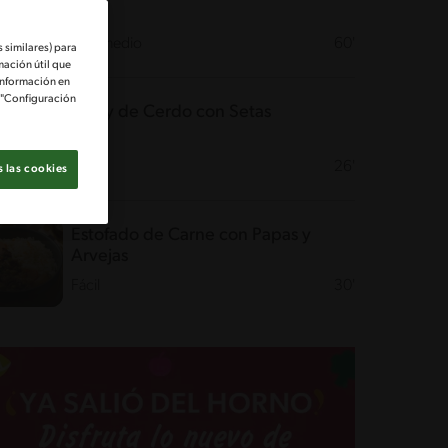
Intermedio
60'
 similares) para
mación útil que
información en
e "Configuración
Curry de Cerdo con Setas
Fácil
26'
 las cookies
Estofado de Carne con Papas y
Arvejas
Fácil
30'