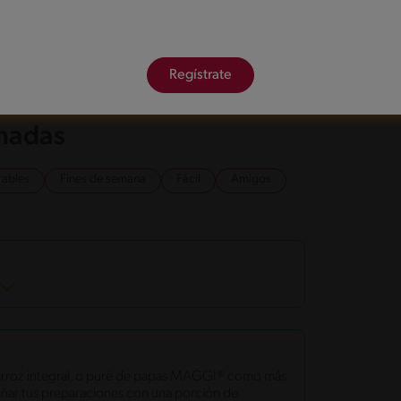
a fuego medio hasta que los jugos espesen y se
n cuando las chuletas para que se impregnen bien
Regístrate
onadas
rables
Fines de semana
Fácil
Amigos
 arroz integral, o puré de papas MAGGI® como más
ñar tus preparaciones con una porción de