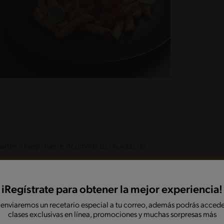
 sartén a fuego fuerte. Acomoda las chuletas de
iRegístrate para obtener la mejor experiencia!
duras MAGGI® con el agua caliente, añade el jugo
re blanco y la miel. Revuelve hasta homogenizar
 enviaremos un recetario especial a tu correo, además podrás accede
clases exclusivas en línea, promociones y muchas sorpresas más