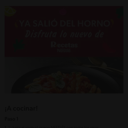
¡A cocinar!
Paso 1
1.
1.- Junta el yoghurt griego NESTLÉ® con todos los otros