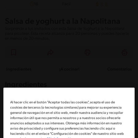
Fácil
16
Salsa de yoghurt a la Napolitana
Sorprende a tus invitados con esta Salsa de Yoghurt a la Napolitana
para picotear. Esta receta alcanza para 20 personas y puedes hacerla
en menos de 20 minutos.
Ingredientes
¡A cocinar!
Comentarios
Ingredientes
Porciones: 20
Al hacer clic en el botón "Aceptar todas las cookies", acepta el uso de
cookies de terceros (o tecnologías similares) para mejorar su experiencia
general de navegación en el sitio web, medir nuestra audiencia y recopilar
información útil que nos permita a nosotros y a nuestros socios ofrecerle
1/2 Taza de aceitunas
anuncios adaptados a sus intereses. Obtenga más información en nuestro
aviso de privacidad y configure sus preferencias haciendo clic aquí o
haciendo clic en el enlace "Configuración de cookies" de nuestro sitio web
1 Yoghurt griego NESTLÉ®