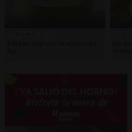
16'
Fácil
12'
Salsa de yoghurt con Albahaca y
Dip de
Ajo
Aceitu