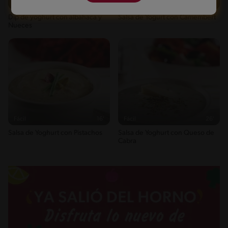
Fácil
21'
Fácil
12'
Dip de yoghurt con albahaca y
Salsa de Yogurt con Camembert
Nueces
Fácil
16'
Fácil
26'
Salsa de Yoghurt con Pistachos
Salsa de Yoghurt con Queso de
Cabra