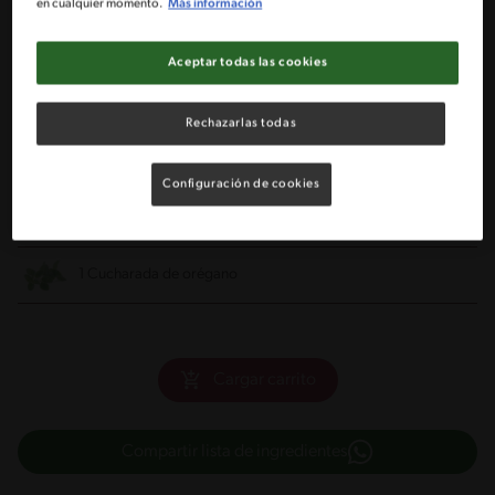
en cualquier momento.
Más información
Pimienta a gusto
Aceptar todas las cookies
Sal a gusto
Rechazarlas todas
1/2 Taza de aceite de oliva
Configuración de cookies
2 Cucharadas de salsa de tomates o ketchup
1 Cucharada de orégano
Cargar carrito
Compartir lista de ingredientes