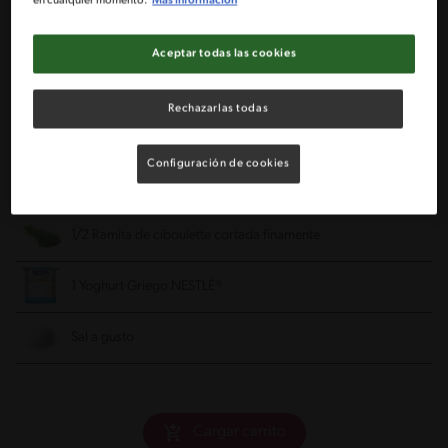
en cualquier momento.
Más información
1 Cucharada de jugo de limón
Aceptar todas las cookies
Pimienta a gusto
Rechazarlas todas
1 Palta mediana y madura
Configuración de cookies
1 Cucharada de aceite de oliva
1/2 Ramita de ciboulette cortada finamente
1 Yoghurt Griego NESTLÉ®
Sal a gusto
Cargar carrito