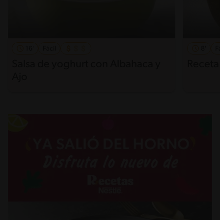
16'
Fácil
8'
F
Salsa de yoghurt con Albahaca y
Receta
Ajo