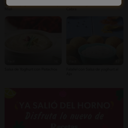
Salsa de yoghurt con Mostaza y
Salsa de Yoghurt con Queso de
Miel
Cabra
Fácil
16'
Fácil
83'
Salsa de Yoghurt con Pistachos
Falafel con Salsa de yoghurt al
Ajo