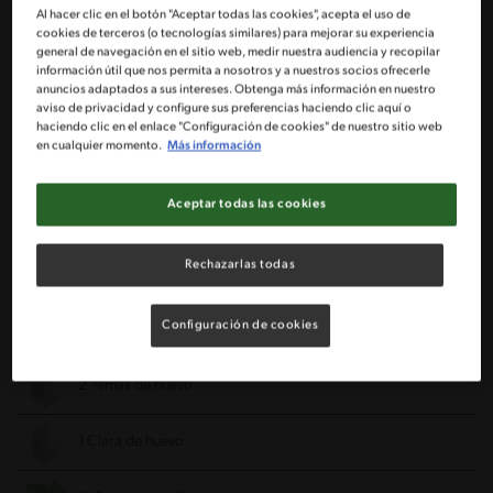
Al hacer clic en el botón "Aceptar todas las cookies", acepta el uso de
Porciones: 6
cookies de terceros (o tecnologías similares) para mejorar su experiencia
general de navegación en el sitio web, medir nuestra audiencia y recopilar
información útil que nos permita a nosotros y a nuestros socios ofrecerle
anuncios adaptados a sus intereses. Obtenga más información en nuestro
1 Sobre de puré de papas MAGGI® (125 g)
aviso de privacidad y configure sus preferencias haciendo clic aquí o
haciendo clic en el enlace "Configuración de cookies" de nuestro sitio web
en cualquier momento.
Más información
250 ml leche tibia
Aceptar todas las cookies
2 Cdtas de mantequilla
Rechazarlas todas
1 Cdta de sal
Configuración de cookies
1 Pizca de nuez moscada
2 Yemas de huevo
1 Clara de huevo