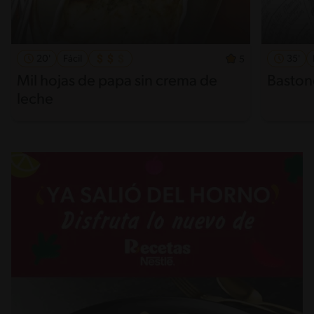
20'
Fácil
35'
5
Mil hojas de papa sin crema de
Baston
leche