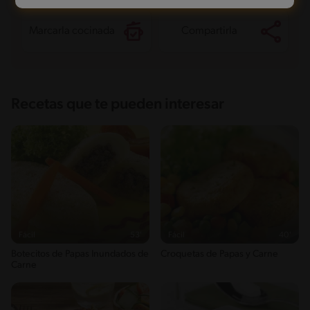
Marcarla cocinada
Compartirla
Recetas que te pueden interesar
Fácil
53'
Fácil
40'
Botecitos de Papas Inundados de
Croquetas de Papas y Carne
Carne