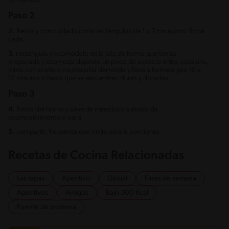
10 minutos.
Paso 2
2.
Retira y con cuidado corta rectángulos de 1 x 7 cm aprox. Toma
cada
3.
rectángulo y acomódalo en la lata de horno que tenías
preparada y acomoda dejando un poco de espacio entre cada una,
pinta con aceite o mantequilla derretida y lleva a hornear por 10 a
15 minutos o hasta que se encuentren duras y doradas.
Paso 3
4.
Retira del horno y sirve de inmediato a modo de
acompañamiento o para
5.
compartir. Recuerda que rinde para 6 porciones.
Recetas de Cocina Relacionadas
Las tapas
Aperitivo
Global
Fines de semana
Aperitivos
Amigos
Bajo 300 Kcal
Fuente de proteina