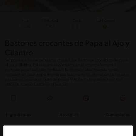
Total
Calificación
Dificultad
Costo
Fácil
36
5
Bastones crocantes de Papa al Ajo y
Cilantro
Sorprende a todos con estos irresistibles bastones crocantes de papa
al ajo y cilantro. Esta receta se convierte en el acompañamiento
perfecto para cualquier comida o la elección ideal cuando tienes
invitados en casa. Experimenta una fascinante combinación de texturas
y sabores, llevando el puré de papas MAGGI® al siguiente nivel con
estos deliciosos bastones crocantes.
Ingredientes
¡A cocinar!
Comentarios
Ingredientes