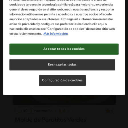
58'
Fácil
5
cookies de terceros (o tecnologías similares) para mejorar su experiencia
general de navegación en el sitio web, medir nuestra audiencia y recopilar
Gyosas de cerdo, camarón y
información útil que nos permita a nosotros y a nuestros socios ofrecerle
verduras
anuncios adaptados a sus intereses. Obtenga más información en nuestro
aviso de privacidad y configure sus preferencias haciendo clic aquí o
haciendo clic en el enlace "Configuración de cookies" de nuestro sitio web
en cualquier momento.
Más información
Aceptar todas las cookies
Rechazarlas todas
Configuración de cookies
40'
Intermedio
5
Molde de Porotitos Verdes