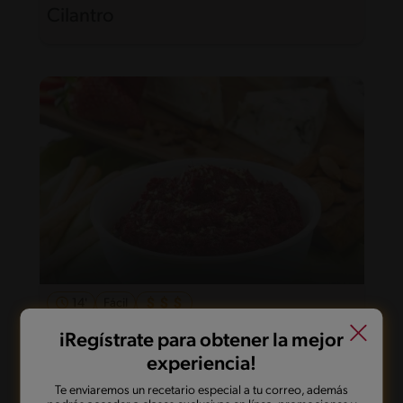
Cilantro
14'
Fácil
Hummus de Betarraga
iRegístrate para obtener la mejor
experiencia!
Te enviaremos un recetario especial a tu correo, además