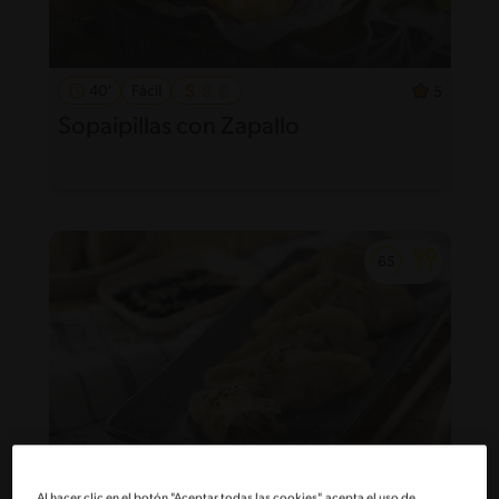
40'
Fácil
5
Sopaipillas con Zapallo
Al hacer clic en el botón "Aceptar todas las cookies", acepta el uso de