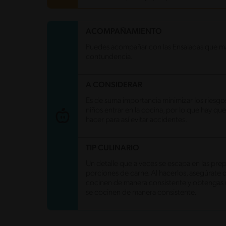
Carbohidratos
57.3 g
ACOMPAÑAMIENTO
Energía
403 kcal
Puedes acompañar con las Ensaladas que más 
Grasas
10.3 g
contundencia.
Fibra
1.3 g
Proteína
19.5 g
Grasas saturadas
4.5 g
A CONSIDERAR
Sodio
539.7 mg
Azúcares
5.2 g
Es de suma importancia minimizar los riesgos
niños entrar en la cocina, por lo que hay 
hacer para así evitar accidentes.
TIP CULINARIO
Un detalle que a veces se escapa en las prep
porciones de carne. Al hacerlos, asegúrate
cocinen de manera consistente y obtengas u
se cocinen de manera consistente.