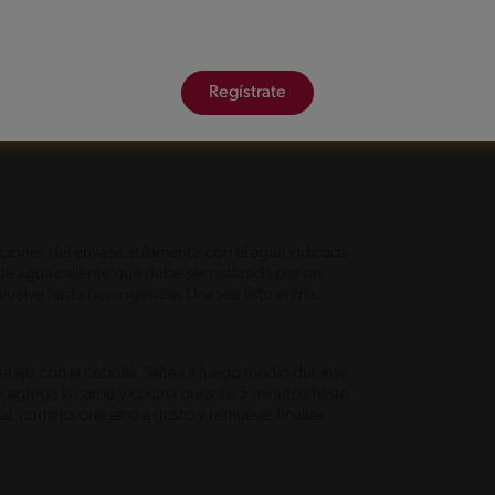
Regístrate
ciones del envase, solamente con el agua indicada
de agua caliente que debe ser realizada por un
vuelve hasta homogenizar. Una vez listo enfría.
 el ajo con la cebolla. Saltea a fuego medio durante
, agrega la carne y cocina durante 5 minutos hasta
, comino, orégano a gusto y remueve, finaliza