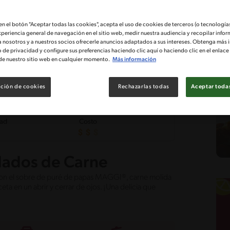
 en el botón "Aceptar todas las cookies", acepta el uso de cookies de terceros (o tecnologías
xperiencia general de navegación en el sitio web, medir nuestra audiencia y recopilar infor
a nosotros y a nuestros socios ofrecerle anuncios adaptados a sus intereses. Obtenga más 
o de privacidad y configure sus preferencias haciendo clic aquí o haciendo clic en el enlac
de nuestro sitio web en cualquier momento.
Más información
ción de cookies
Rechazarlas todas
Aceptar todas
tad
Costo
dados de Carne
Con el sobre de puré de papas MAGGI®, carne molida
eta en un abrir y cerrar de ojos. ¡Una delicia que