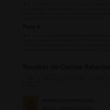
3.
3.- Para armar los botecitos, coloca una cucharada de
humedecidas. Estira con cuidado y que cubra toda la pa
de ellos), rellena con un poco de pino frío y cierra con
ajustando a la forma de un bote como está en la foto.
Paso 4
4.
4.- Que los niños pasen cuidadosamente los botes por 
horno a temperatura media-alta de 180°C. Deja los botes
20 min, hasta dorar levemente. Entibia, y mientras pued
zanahoria simulando unos remos y acompañando tu plato
Recetas de Cocina Relaci
Cena
Almuerzo
Plato principal
Global
Amigos
INFORMACIÓN NUTRICIONAL
403 kcal = 1,686kj /por porción