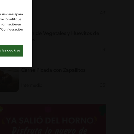
Fácil
43'
 similares) para
mación útil que
información en
e "Configuración
Jardín de Vegetales y Huevitos de
Papas
Fácil
19'
 las cookies
Carne Picada con Zapallitos
Intermedio
35'