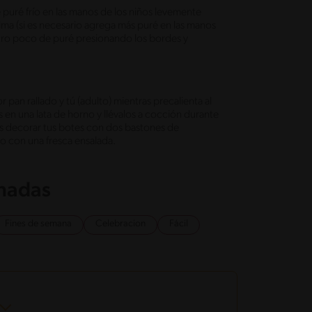
 puré frío en las manos de los niños levemente
lma (si es necesario agrega más puré en las manos
 otro poco de puré presionando los bordes y
pan rallado y tú (adulto) mientras precalienta al
 en una lata de horno y llévalos a cocción durante
es decorar tus botes con dos bastones de
 con una fresca ensalada.
onadas
Fines de semana
Celebracion
Fácil