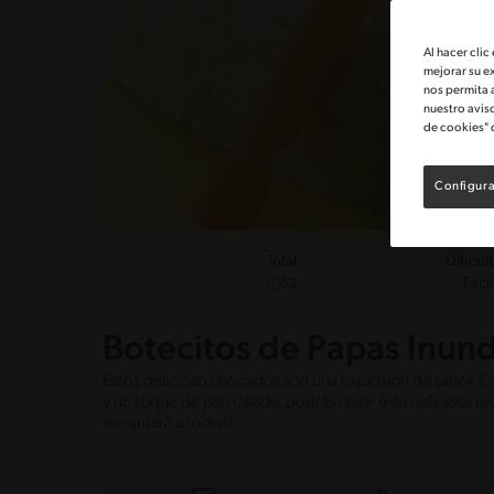
Al hacer clic
mejorar su e
nos permita 
nuestro avis
de cookies" 
Configura
Dificul
Total
Fácil
53
Botecitos de Papas Inun
Estos deliciosos bocados son una explosión de sabor. 
y un toque de pan rallado, podrás crear esta deliciosa rec
encantará a todos!