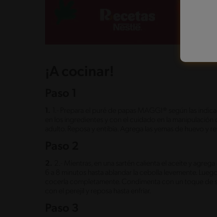
¡A cocinar!
Paso 1
1.
1.- Prepara el puré de papas MAGGI® según las indica
en los ingredientes y con el cuidado en la manipulación 
adulto. Reposa y entibia. Agrega las yemas de huevo y re
Paso 2
2.
2.- Mientras, en una sartén calienta el aceite y agrega
6 a 8 minutos hasta ablandar la cebolla levemente. Luego
cocerla completamente. Condimenta con un toque de sal
con el perejil y reposa hasta enfriar.
Paso 3