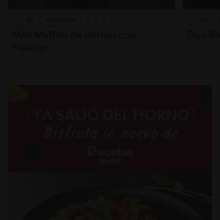
40'
Intermedio
35'
Mini Muffins de Berries con
Dúo Br
Helado