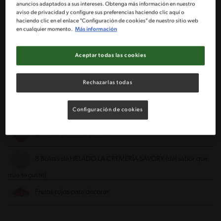
3/4 Taza de mantequilla (150 g)
anuncios adaptados a sus intereses. Obtenga más información en nuestro
aviso de privacidad y configure sus preferencias haciendo clic aquí o
haciendo clic en el enlace "Configuración de cookies" de nuestro sitio web
1 Taza de azúcar rubia
en cualquier momento.
Más información
3 Huevos
Aceptar todas las cookies
4 Cucharadas semicolmadas de CHOCOLATE EN POLVO
Rechazarlas todas
NESTLÉ
1 Cucharadita rasa de POLVOS IMPERIAL
Configuración de cookies
3/4 Taza de harina cernida
8 Bolitas de HELADO LA CREMERÍA SAVORY (del sabor que
más te guste)
Frutos rojos para decorar