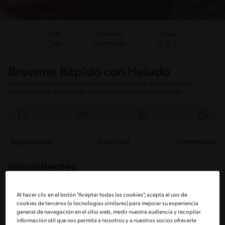
Total
Dificultad
Costo
Intermedio
40
Brownie Rápido con Helado
Preparar un rico Brownie con Helado te tomará 40 minutos y te
alcanzará para 8 personas. Además es muy baja en calorías.
Ingredientes
¡A cocinar!
Comentarios
Ingredientes
Porciones: 8
Al hacer clic en el botón "Aceptar todas las cookies", acepta el uso de
cookies de terceros (o tecnologías similares) para mejorar su experiencia
general de navegación en el sitio web, medir nuestra audiencia y recopilar
información útil que nos permita a nosotros y a nuestros socios ofrecerle