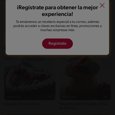
Guardarla
Agregar a mi menú
iRegístrate para obtener la mejor
experiencia!
Marcarla cocinada
Compartirla
Te enviaremos un recetario especial a tu correo, además
podrás acceder a clases exclusivas en línea, promociones y
muchas sorpresas más
Regístrate
Recetas que te pueden interesar
Intermedio
50'
Intermedio
26'
Corazón de Chocolate
Napoleón de Chocolate y Salsa
de Berries