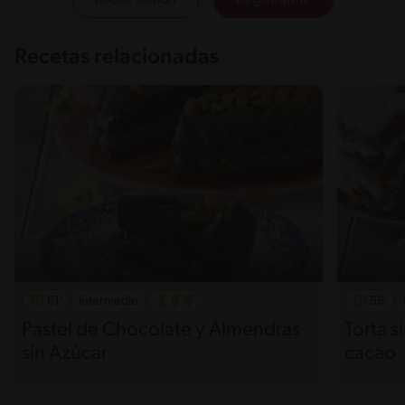
Iniciar sesión
Registrarme
Recetas relacionadas
61'
Intermedio
56'
Pastel de Chocolate y Almendras
Torta s
sin Azúcar
cacao