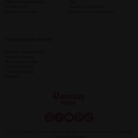
Elige los ingredientes
Tips
Contáctanos
Cocción y Técnicas
Planificar tu menú
Medidas y Equivalencias
Categorias de recetas
Recetas Vegetarianas
Sopas y Cremas
Recetas con pollo
Cocina Chilena
Fáciles y rápidas
Postres
©2020, Nestlé. Marcas registradas por Société dels Produits Nestlé,
S.A. Vevey (Suiza)