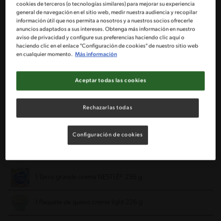
cookies de terceros (o tecnologías similares) para mejorar su experiencia
200 g de margarina
general de navegación en el sitio web, medir nuestra audiencia y recopilar
información útil que nos permita a nosotros y a nuestros socios ofrecerle
anuncios adaptados a sus intereses. Obtenga más información en nuestro
1 Taza de azúcar granulada
aviso de privacidad y configure sus preferencias haciendo clic aquí o
haciendo clic en el enlace "Configuración de cookies" de nuestro sitio web
en cualquier momento.
Más información
4 Huevos
Aceptar todas las cookies
150 g de chocolate amargo
Rechazarlas todas
1 Cucharadita de esencia de vainilla
1 1/2 Taza de harina
Configuración de cookies
Decoración:
1 Tarro grande crema NESTLÉ® 236 g
1 Paquete de queso crema light 226 g