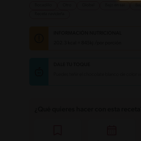
Bocadillo
Otro
Global
Bajo en sal
Ba
Receta navideña
INFORMACIÓN NUTRICIONAL
202.3 kcal = 845kj /por porción
Carbohidratos
19.5 g
DALE TU TOQUE
Energía
202.3 kcal
Puedes teñir el chocolate blanco de color ve
Grasas
12 g
Fibra
0.4 g
Proteína
4.3 g
Grasas saturadas
4.3 g
Sodio
40.2 mg
Azúcares
13.5 g
¿Qué quieres hacer con esta receta