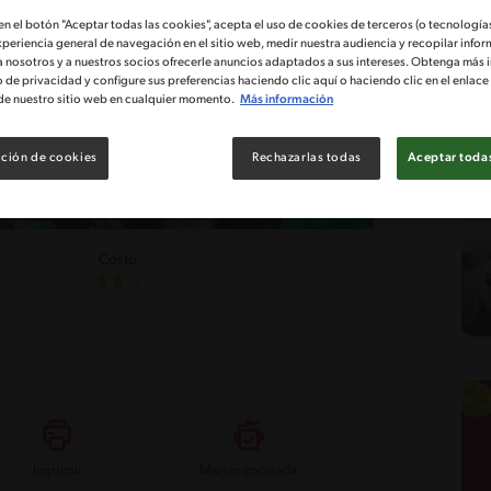
 en el botón "Aceptar todas las cookies", acepta el uso de cookies de terceros (o tecnologías
xperiencia general de navegación en el sitio web, medir nuestra audiencia y recopilar infor
a nosotros y a nuestros socios ofrecerle anuncios adaptados a sus intereses. Obtenga más 
o de privacidad y configure sus preferencias haciendo clic aquí o haciendo clic en el enlac
de nuestro sitio web en cualquier momento.
Más información
ción de cookies
Rechazarlas todas
Aceptar todas
Costo
Imprimir
Marcar cocinada