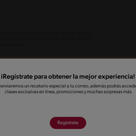
uevos hasta tener una mezcla cremosa y pálida.
 tandas de 20 segundos, añade a la mezcla junto
odo integrado.
e la preparación en un molde apto para horno y
ompleto antes de partir.
iRegístrate para obtener la mejor experiencia!
 enviaremos un recetario especial a tu correo, además podrás accede
clases exclusivas en línea, promociones y muchas sorpresas más
nsertarles un palito de helado en la base para dar
co, mostacillas de colores y disfruta con
Regístrate
onadas