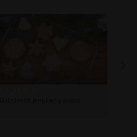
30'
Fácil
Galletas de jengibre y avena
Brown