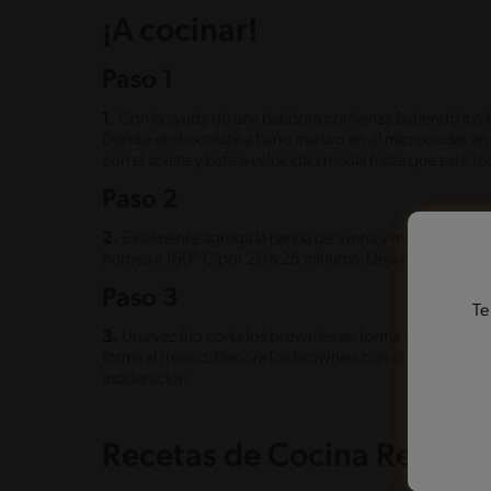
¡A cocinar!
Paso 1
1.
Con la ayuda de una batidora comienza batiendo los h
Derrite el chocolate a baño maría o en el microondas en
con el aceite y bate a velocidad media hasta que este t
Paso 2
2.
Finalmente agrega la harina de avena y mezcla. Viert
hornea a 160º C por 20 a 25 minutos. Deja enfriar por c
Paso 3
Te
3.
Una vez frio corta los brownies en forma triangular e i
forma al tronco. Decora los brownies con chocolate blan
moderación.
Recetas de Cocina Relaci