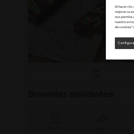
Al hacer clic
mejorar su e
nos permita 
nuestro avis
de cookies" 
Configura
Total
35
Brownies navideños
Guardar
Compartir