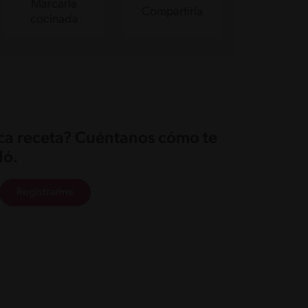
Marcarla
Compartirla
cocinada
ica receta? Cuéntanos cómo te
ó.
Registrarme