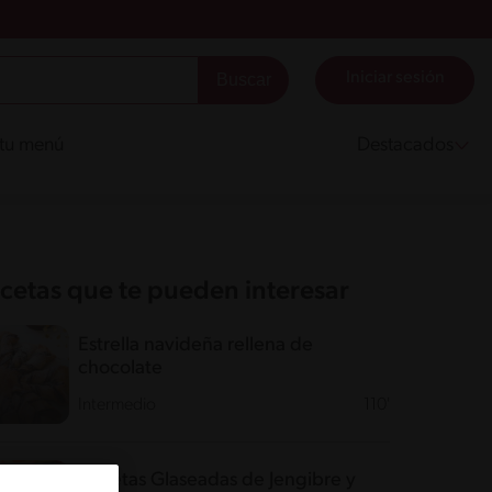
Iniciar sesión
 tu menú
Destacados
cetas que te pueden interesar
Estrella navideña rellena de
chocolate
Intermedio
110'
Galletas Glaseadas de Jengibre y