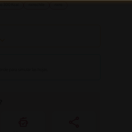
jo 300 Kcal
nxnschile
nxns
rde para simular las hojas.
?