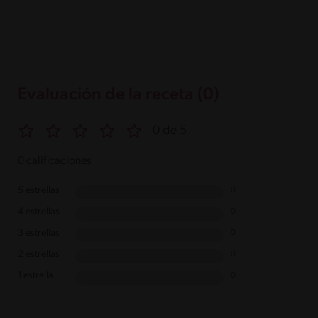
Evaluación de la receta (0)
0 de 5
0 calificaciones
5 estrellas
0
4 estrellas
0
3 estrellas
0
2 estrellas
0
1 estrella
0