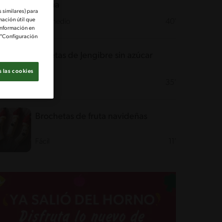
Avena
 similares) para
mación útil que
Intermedio
40'
información en
e "Configuración
Galletas de Jengibre sin azúcar
 las cookies
Fácil
35'
Brochetas de fruta navideñas
Fácil
11'