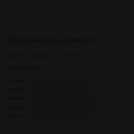
Evaluación de la receta (0)
0 de 5
0 calificaciones
5 estrellas
0
4 estrellas
0
3 estrellas
0
2 estrellas
0
1 estrella
0