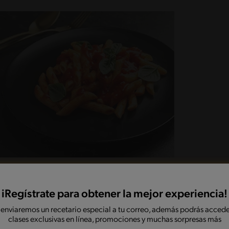
iRegístrate para obtener la mejor experiencia!
 enviaremos un recetario especial a tu correo, además podrás accede
clases exclusivas en línea, promociones y muchas sorpresas más
la o sartén el azúcar con la media taza de agua