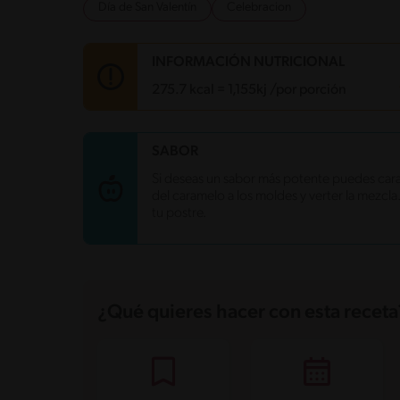
Día de San Valentín
Celebracion
INFORMACIÓN NUTRICIONAL
275.7 kcal = 1,155kj /por porción
Carbohidratos
44 g
SABOR
Energía
275.7 kcal
Si deseas un sabor más potente puedes cara
Grasas
8.6 g
del caramelo a los moldes y verter la mezcl
Fibra
0.8 g
tu postre.
Proteína
6.6 g
Grasas saturadas
4.7 g
Sodio
154 mg
Azúcares
36.1 g
¿Qué quieres hacer con esta receta