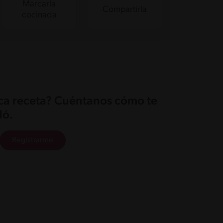
Marcarla
Compartirla
cocinada
ica receta? Cuéntanos cómo te
ó.
Registrarme