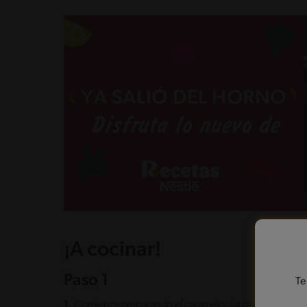
¡A cocinar!
Paso 1
Te
1.
Comienza preparando el caramelo; junta en una cacero