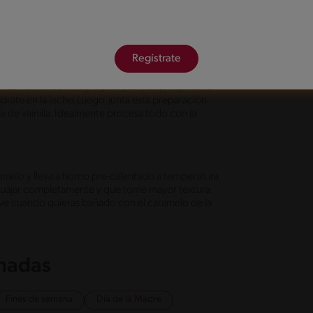
o claro, retira del fuego y agrega las tres
 En el caso que se cristalice un poco, vuelve al
ración sobre una budinera.
Regístrate
LÉ® en un bowl, agrega el pan y deja reposar la
rate en la leche. Luego, junta esta preparación
a de vainilla. Idealmente procesa todo con la
ramelo y lleva a horno pre-calentado a temperatura
 cuajar completamente y que tome mayor textura.
 sirve cuando quieras bañado con el caramelo de la
onadas
Fines de semana
Día de la Madre