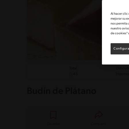
Al hacer clic
mejorar su e
nos permita 
nuestro avis
de cookies" 
Configura
Dificul
Total
Interme
45
Budín de Plátano
Guardar
Compartir