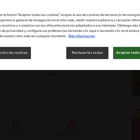
 en el botón "Aceptar todas las cookies", acepta el uso de cookies de terceros (o tecnologías
xperiencia general de navegación en el sitio web, medir nuestra audiencia y recopilar infor
a nosotros y a nuestros socios ofrecerle anuncios adaptados a sus intereses. Obtenga más 
o de privacidad y configure sus preferencias haciendo clic aquí o haciendo clic en el enlac
de nuestro sitio web en cualquier momento.
Más información
ción de cookies
Rechazarlas todas
Aceptar todas
tad
Costo
dio
Imprimir
Marcar cocinada