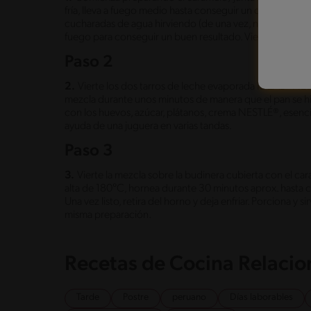
fría, lleva a fuego medio hasta conseguir un caramelo rubi
cucharadas de agua hirviendo (de una vez, no de a poco).
fuego para conseguir un buen resultado. Vierte la prepa
Paso 2
2.
Vierte los dos tarros de leche evaporada IDEAL® NEST
mezcla durante unos minutos de manera que el pan se hid
con los huevos, azúcar, plátanos, crema NESTLÉ®, esenci
ayuda de una juguera en varias tandas.
Paso 3
3.
Vierte la mezcla sobre la budinera cubierta con el ca
alta de 180°C, hornea durante 30 minutos aprox. hasta
Una vez listo, retira del horno y deja enfriar. Porciona y
misma preparación.
Recetas de Cocina Relaci
Tarde
Postre
peruano
Días laborables