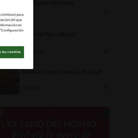
Arándanos a la Crema
Fácil
35'
 similares) para
mación útil que
información en
e "Configuración
Budin de Pan y Manjar
Intermedio
61'
 las cookies
Pie de Platano, Naranja y Yoghurt
Desafiante
60'