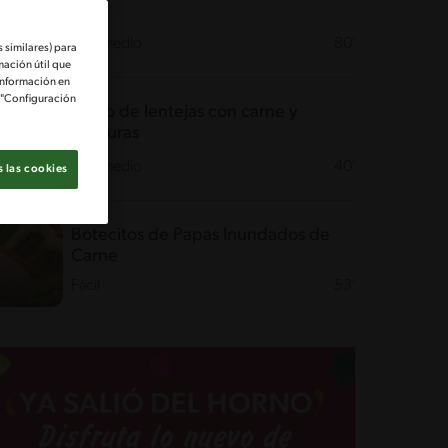
Intermedio
80'
 similares) para
mación útil que
información en
e "Configuración
Guiso de lentejas con carne y
verduras
Intermedio
40'
 las cookies
Botecitos de Papas Inundados de
Carne
Fácil
53'