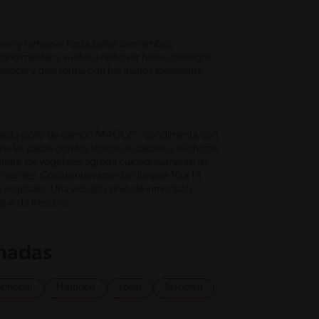
 pavo y remueve hasta juntar bien ambos
 condimentar y vuelve a remover hasta conseguir
mezcla y dale forma con tus manos levemente
 el caldo pollo de campo MAGGI®, condimenta con
na las papas con los trozos de zapallo y el choclo
dente los vegetales agrega cuidadosamente las
tos verdes. Cocina nuevamente durante 10 a 15
egetales. Una vez listo sirve de inmediato,
que de frescura.
onadas
principal
Histórico
Local
Nacional