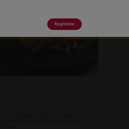
Regístrate
 junto con el ajo durante 2 minutos a fuego medio
 condimenta con sal, pimienta y orégano a gusto.
enfriar.