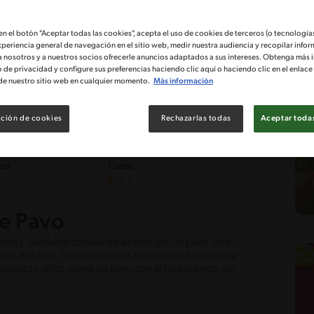
 en el botón "Aceptar todas las cookies", acepta el uso de cookies de terceros (o tecnologías
xperiencia general de navegación en el sitio web, medir nuestra audiencia y recopilar infor
a nosotros y a nuestros socios ofrecerle anuncios adaptados a sus intereses. Obtenga más 
o de privacidad y configure sus preferencias haciendo clic aquí o haciendo clic en el enlac
de nuestro sitio web en cualquier momento.
Más información
ción de cookies
Rechazarlas todas
Aceptar todas
tad
Costo
e Pavo
sita y saludable cazuela de albóndigas de pavo. Este
en los días fríos. Sorprende a tus seres queridos con una
porotos, arroz, carne de pavo con el toque único del