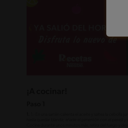
¡A cocinar!
Paso 1
1.
1.- En una sartén calienta el aceite y saltea la cebolla
hasta quedar blanda; añade el pimentón con el perejil y
Cocina durante unos minutos más, retira del fuego y deja 