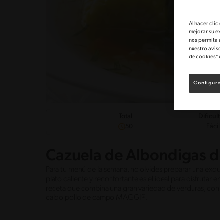
Al hacer clic
mejorar su e
nos permita 
nuestro avis
de cookies" 
Configura
Dificul
Total
Fácil
50
Cazuela de Albondigas d
Para tu menú de la semana, no olvides preparar una exqui
plato caliente y reconfortante es el ideal para disfrutar 
receta que combina una gran variedad de verduras, con 
caldo pollo de campo MAGGI®.