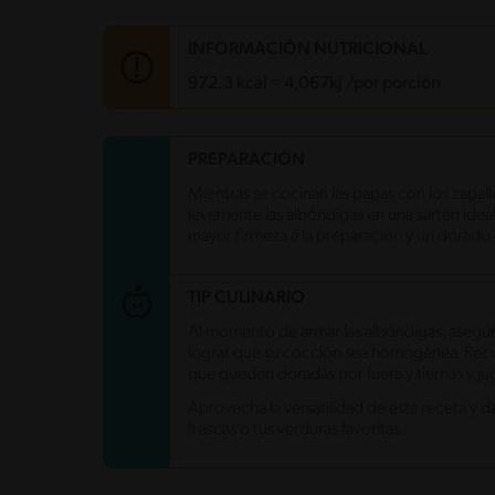
INFORMACIÓN NUTRICIONAL
972.3 kcal = 4,067kj /por porción
Carbohidratos
168.2 g
PREPARACIÓN
Energía
972.3 kcal
Mientras se cocinan las papas con los zapal
Grasas
18.5 g
levemente las albóndigas en una sartén idea
Fibra
18.8 g
mayor firmeza a la preparación y un dorado 
Proteína
40.3 g
Grasas saturadas
3.6 g
Sodio
665.6 mg
TIP CULINARIO
Azúcares
6.9 g
Al momento de armar las albóndigas, asegú
lograr que su cocción sea homogénea. Recue
que queden doradas por fuera y tiernas y ju
Aprovecha la versatilidad de esta receta y 
frescas o tus verduras favoritas.