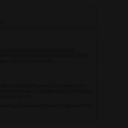
los y choclos en la cacerola, puedes cocer
lmente de teflón. Esto aparte de cocerlas, entrega
que mejorará la presentación.
rate de que todas tengan el mismo tamaño para
rda que la clave de unas albóndigas perfectas es
gosas por dentro.
dale tu toque personal incorporando algunas hierbas