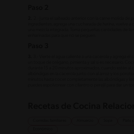
Paso 2
2.
2.- Junta el salteado anterior con la carne molida de
ingredientes, agrega una cucharada de harina, vuelve a
una mezcla integrada. Toma pequeñas cantidades de la 
enharinadas para que no se peguen.
Paso 3
3.
3.- Vierte el agua caliente a una cacerola y agrega
un toque de orégano, pimienta y sal si es necesario. Coci
durante 15 a 20 minutos aproximados, cuando estén al 
albóndigas en la cacerola junto con al arroz y los poro
minutos hasta cocer completamente las albóndigas y los v
puedes espolvorear con cilantro o perejil para dar un to
Recetas de Cocina Relaci
Comidas familiares
Almuerzo
Sopa
Plato 
Económico