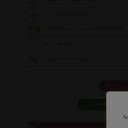
1 Zanahoria cortada en bastones
1 Cucharadita de orégano
1 Tableta de caldo pollo de campo MAGGI®
1/4 Taza de arroz
2 Tazas de porotos verdes
Cargar 
Compartir lista de
Te