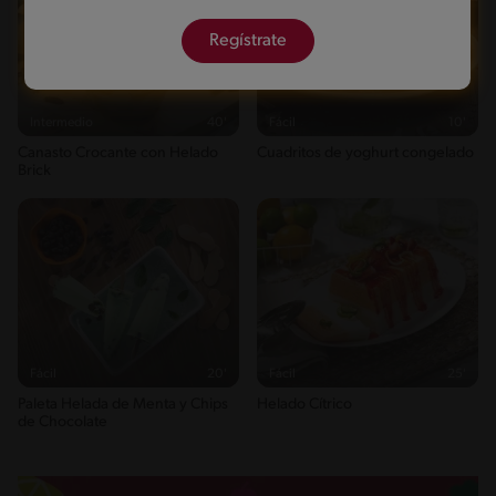
Regístrate
Intermedio
40'
Fácil
10'
Canasto Crocante con Helado
Cuadritos de yoghurt congelado
Brick
Fácil
20'
Fácil
25'
Paleta Helada de Menta y Chips
Helado Cítrico
de Chocolate