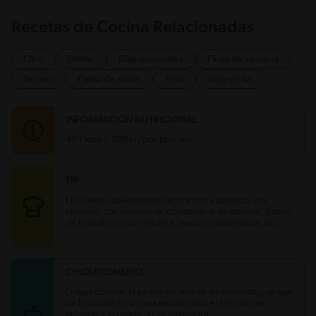
Recetas de Cocina Relacionadas
Otro
Global
Días laborables
Fines de semana
Verano
Fiesta de niños
Fácil
Bajo en sal
INFORMACIÓN NUTRICIONAL
49.1 kcal = 205kj /por porción
TIP
Carbohidratos
4.5 g
Energía
49.1 kcal
No olvides que puedes decorarlos a tu gusto, por
Grasas
2 g
ejemplo, con chispas de chocolate o de colores, trozos
Proteína
2.7 g
de fruta fresca por encima, nueces o almendras, etc.
Grasas saturadas
1.3 g
Sodio
21.6 mg
Azúcares
4.5 g
CHIQUICONSEJO
Debes colocar la paleta de helado de inmediato, ya que
de lo contrario si pasa mucho rato, el chiquitin se
ablanda y la paleta no se sostendrá.