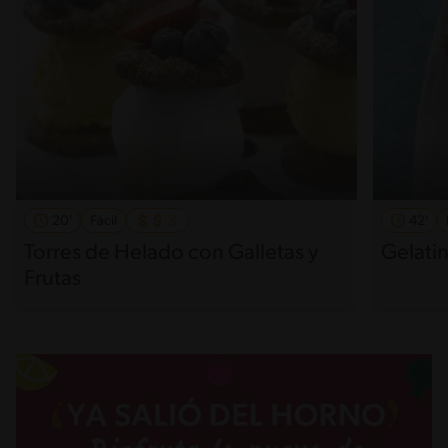
20'
Fácil
42'
Torres de Helado con Galletas y
Gelati
Frutas