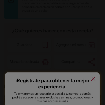
Si encuentras que la paleta es muy larga, antes de
colocarla en el chiquitin córtala con una tijera con la
ayuda de un adulto.
¿Qué quieres hacer con esta receta?
Guardarla
Agregar a mi menú
Marcarla cocinada
Compartirla
iRegístrate para obtener la mejor
Recetas que te pueden interesar
experiencia!
Te enviaremos un recetario especial a tu correo, además
podrás acceder a clases exclusivas en línea, promociones y
muchas sorpresas más