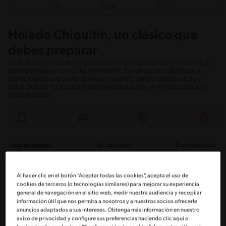
Fácil
7
Helado Chiquitín, un clásico que
debes preparar
Disfruta de los mejores momentos con este postre rico y sencillo que
podrás preparar con Chiquitín Nestlé®. Es refrescante, delicioso y
perfecto para una tarde calurosa o cuando tengas antojos de algo
dulce. Seguro les fascinará a los más pequeños. ¡Anímate a preparar
chiquihelados!
Ingredientes
¡A cocinar!
Comentarios
Ingredientes
Al hacer clic en el botón "Aceptar todas las cookies", acepta el uso de
cookies de terceros (o tecnologías similares) para mejorar su experiencia
general de navegación en el sitio web, medir nuestra audiencia y recopilar
Porciones: 6
información útil que nos permita a nosotros y a nuestros socios ofrecerle
anuncios adaptados a sus intereses. Obtenga más información en nuestro
aviso de privacidad y configure sus preferencias haciendo clic aquí o