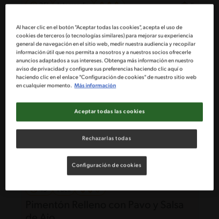
35'
Intermedio
5
Salmón sellado con Salsa de
Al hacer clic en el botón "Aceptar todas las cookies", acepta el uso de
Maracuyá y Quinoa
cookies de terceros (o tecnologías similares) para mejorar su experiencia
general de navegación en el sitio web, medir nuestra audiencia y recopilar
información útil que nos permita a nosotros y a nuestros socios ofrecerle
anuncios adaptados a sus intereses. Obtenga más información en nuestro
aviso de privacidad y configure sus preferencias haciendo clic aquí o
haciendo clic en el enlace "Configuración de cookies" de nuestro sitio web
en cualquier momento.
Más información
Aceptar todas las cookies
Rechazarlas todas
Configuración de cookies
43'
Fácil
Pimentón Relleno con Pavo y Salsa
de Ajo