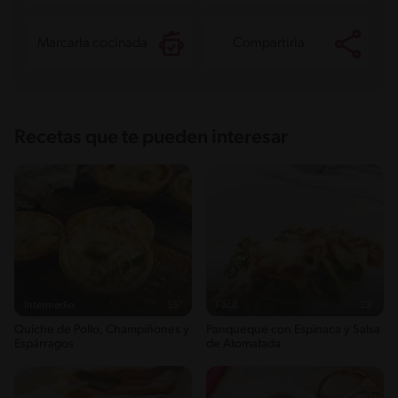
Sodio
300.7 mg
Azúcares
2 g
Marcarla cocinada
Compartirla
Recetas que te pueden interesar
Intermedio
55'
Fácil
33'
Quiche de Pollo, Champiñones y
Panqueque con Espinaca y Salsa
Espárragos
de Atomatada