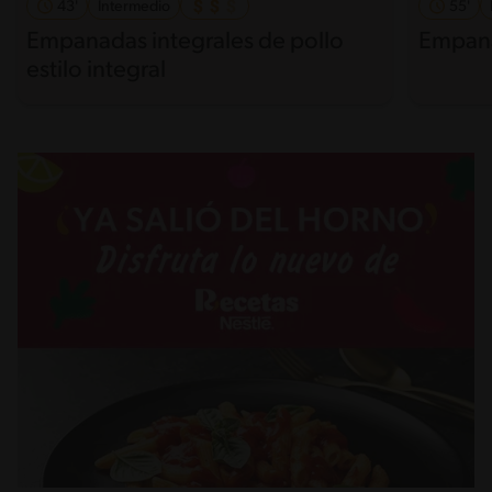
43'
Intermedio
55'
Empanadas integrales de pollo
Empana
estilo integral