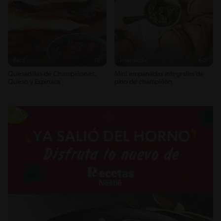
Fácil
18'
Intermedio
60'
Quesadillas de Champiñones,
Mini empanadas integrales de
Queso y Espinaca
pino de champiñón