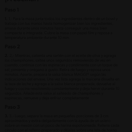
Paso 1
1.
1.- Para la masa junta todos los ingredientes dentro de un bowl y
trabaja con tus manos hasta homogenizar bien los ingredientes,
amasa durante unos minutos hasta conseguir una masa bien
compacta e integrada. Cubre la masa con papel film y reposa a
temperatura ambiente durante 10 min.
Paso 2
2.
2.- Mientras, calienta una sartén con el aceite de oliva y agrega
los champiñones, saltea unos segundos removiendo de vez en
cuando, continúa con las espinacas y condimenta con un toque de
sal, pimienta y orégano a gusto. Retira de fuego y reposa unos
minutos. Aparte, prepara la salsa blanca MAGGI® según las
indicaciones del envase. Una vez lista agrega la maicena disuelta en
la taza de leche y agrega a la salsa blanca preparada, devuelve al
fuego y cocina revolviendo constantemente y deja hervir durante 10
segundos. Añade esta salsa al salteado de champiñones y
espinacas, remueve y deja enfriar completamente
Paso 3
3.
3.- Luego, separa la masa en pequeñas porciones de 3 cm
aproximados y estira delgadamente con la ayuda de un uslero
sobre un mesón con un poco de harina espolvoreada. Rellena cada
círculo con el relleno preparado y déjalas sobre una lata de horno