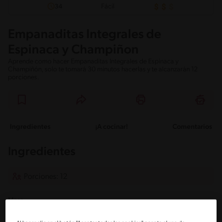
Fácil
34
Empanaditas Integrales de
Espinaca y Champiñon
Aprende como hacer Empanaditas Integrales de Espinaca y
Champiñón, solo te tomará 30 minutos hacerlas y te alcanzarán 12
porciones.
Ingredientes
¡A cocinar!
Comentarios
Ingredientes
Porciones: 12
Masa