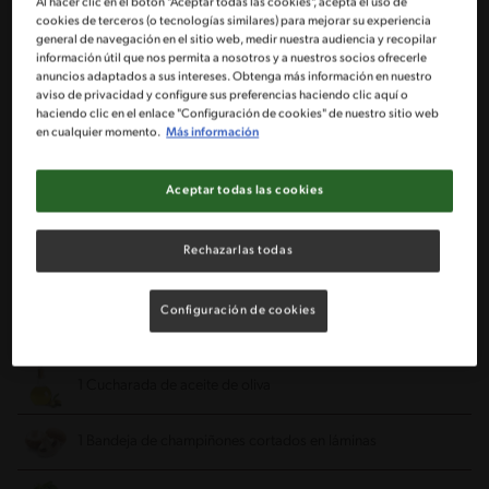
Al hacer clic en el botón "Aceptar todas las cookies", acepta el uso de
2 1/2 Tazas de harina integral
cookies de terceros (o tecnologías similares) para mejorar su experiencia
general de navegación en el sitio web, medir nuestra audiencia y recopilar
información útil que nos permita a nosotros y a nuestros socios ofrecerle
8 Cucharadas de aceite de oliva
anuncios adaptados a sus intereses. Obtenga más información en nuestro
aviso de privacidad y configure sus preferencias haciendo clic aquí o
haciendo clic en el enlace "Configuración de cookies" de nuestro sitio web
1 Cucharada de jugo de limón
en cualquier momento.
Más información
2/3 Taza de agua tibia aprox.
Aceptar todas las cookies
1 Cucharada de polvo de hornear IMPERIAL®
Rechazarlas todas
1 Cucharadita rasa de sal
Configuración de cookies
Relleno
1 Cucharada de aceite de oliva
1 Bandeja de champiñones cortados en láminas