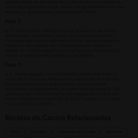
removiendo de vez en cuando hasta obtener una masa compacta
que no se pegue en las manos. Amasa enérgicamente durante unos
segundos y reposa la masa cubierta durante 10 min.
Paso 2
2.
2.- Para el relleno, calienta un toque de aceite en una sartén y
saltea el pollo, condimenta con sal, curry, jengibre y pimienta.
Cocina durante unos minutos hasta cocerlo. Agrega el cebollín y
saltea solo unos minutos más. Finalmente agrega la maicena
disuelta en ¼ taza de agua fría y cocina hasta que la preparación
espese. Una vez lista retira del fuego y deja enfriar.
Paso 3
3.
3.- Forma pequeños bollos (pelotitas) y estira obteniendo un
círculo de 15 cm aprox. Rellena con la preparación de pollo fría,
moja los bordes con tus dedos y dobla sus tres costados
presionando cuidadosamente y así obteniendo un triángulo. Deja
las empanadas sobre una lata con una delgada lámina de aceite,
hornea a temperatura media-alta de 180°C durante 15 min. Hasta
cocer y dorar la superficie.
Recetas de Cocina Relacionadas
Cena
Las tapas
Conjunto de comida
Aperitivo