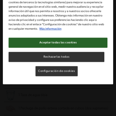
Sin lactosa
Sin pescado
Sin huevo
cookies de terceros (o tecnologías similares) para mejorar su experiencia
general de navegación en el sitio web, medir nuestra audiencia y recopilar
Sin crustáceos
información útil que nos permita a nosotros y a nuestros socios ofrecerle
anuncios adaptados a sus intereses. Obtenga más información en nuestro
aviso de privacidad y configure sus preferencias haciendo clic aquí o
Ingredientes
haciendo clic en el enlace "Configuración de cookies" de nuestro sitio web
en cualquier momento.
Más información
Porciones: 12
Aceptar todas las cookies
2 Tazas de harina integral
Rechazarlas todas
¼ Taza de aceite de oliva
Configuración de cookies
1 Cucharadita de sal
1 Taza de agua tibia
1 Pechuga de pollo entera cortada en cubos (dos supremas)