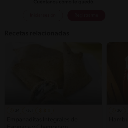
Cuéntanos cómo te quedó.
Iniciar sesión
Registrarme
Recetas relacionadas
34'
Fácil
30'
Empanaditas Integrales de
Hambur
Espinaca y Champiñon