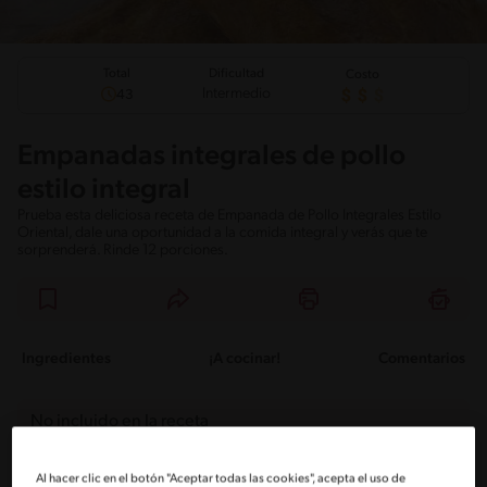
Total
Dificultad
Costo
Intermedio
43
Empanadas integrales de pollo
estilo integral
Prueba esta deliciosa receta de Empanada de Pollo Integrales Estilo
Oriental, dale una oportunidad a la comida integral y verás que te
sorprenderá. Rinde 12 porciones.
Ingredientes
¡A cocinar!
Comentarios
No incluido en la receta
Sin nueces de árbol
Soy-Free
Sin maní
Al hacer clic en el botón "Aceptar todas las cookies", acepta el uso de