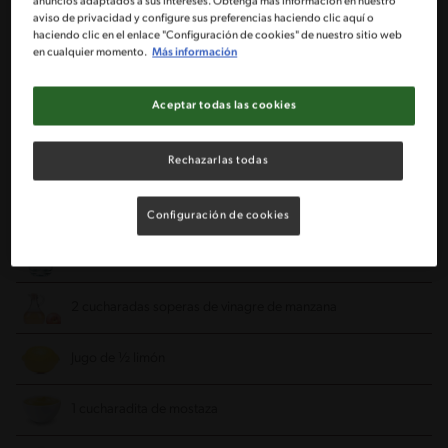
anuncios adaptados a sus intereses. Obtenga más información en nuestro
aviso de privacidad y configure sus preferencias haciendo clic aquí o
haciendo clic en el enlace "Configuración de cookies" de nuestro sitio web
100g de variedad de lechugas
en cualquier momento.
Más información
1/4 de cebolla morada cortada en pluma
Aceptar todas las cookies
Salsa de Mostaza:
Rechazarlas todas
4 Cucharadas soperas (41,5g) de BOOST Senior Sabor
Configuración de cookies
Neutro
2 cucharadas soperas de agua
2 cucharadas soperas de vinagre de manzana
Jugo de ½ limón
1 cucharadita de mostaza