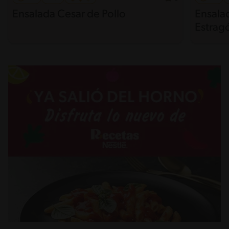
Ensalada Cesar de Pollo
Ensalad
Estrag
Sésam