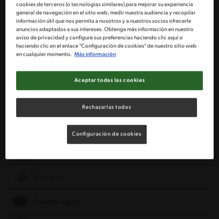
1 Lechuga hidropónica
cookies de terceros (o tecnologías similares) para mejorar su experiencia
general de navegación en el sitio web, medir nuestra audiencia y recopilar
información útil que nos permita a nosotros y a nuestros socios ofrecerle
1 Bandeja de rúcula
anuncios adaptados a sus intereses. Obtenga más información en nuestro
aviso de privacidad y configure sus preferencias haciendo clic aquí o
haciendo clic en el enlace "Configuración de cookies" de nuestro sitio web
1 Bandeja de brotes de alfalfa
en cualquier momento.
Más información
1 Pechuga de pollo deshuesada
Aceptar todas las cookies
1 Cucharada de estragón
Rechazarlas todas
1 Bandeja de tomates cherry
Configuración de cookies
2 Cucharadas de aceite de oliva
Sal a gusto
Pimienta a gusto