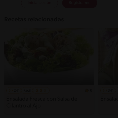
Iniciar sesión
Registrarme
Recetas relacionadas
24'
Fácil
34'
5
Ensalada Fresca con Salsa de
Ensalad
Cilantro al Ajo