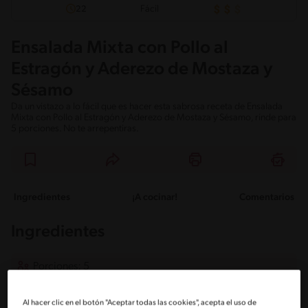
Fácil
22
Ensalada Mixta con Pollo al
Estragón y Aderezo de Mostaza y
Sésamo
Da un vistazo a lo fácil que es hacer esta sabrosa receta de Ensalada
Mixta con Pollo al Estragón y Aderezo de Mostaza y Sésamo, rinde para
5 porciones. No te arrepentiras.
Ingredientes
¡A cocinar!
Comentarios
Ingredientes
Porciones: 5
Al hacer clic en el botón "Aceptar todas las cookies", acepta el uso de