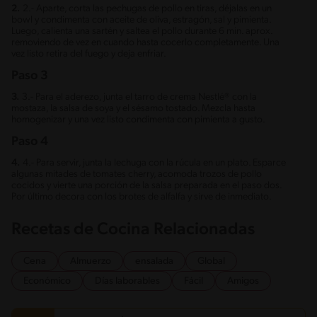
2.
2.- Aparte, corta las pechugas de pollo en tiras, déjalas en un
bowl y condimenta con aceite de oliva, estragón, sal y pimienta.
Luego, calienta una sartén y saltea el pollo durante 6 min. aprox.
removiendo de vez en cuando hasta cocerlo completamente. Una
vez listo retira del fuego y deja enfriar.
Paso 3
3.
3.- Para el aderezo, junta el tarro de crema Nestlé® con la
mostaza, la salsa de soya y el sésamo tostado. Mezcla hasta
homogenizar y una vez listo condimenta con pimienta a gusto.
Paso 4
4.
4.- Para servir, junta la lechuga con la rúcula en un plato. Esparce
algunas mitades de tomates cherry, acomoda trozos de pollo
cocidos y vierte una porción de la salsa preparada en el paso dos.
Por último decora con los brotes de alfalfa y sirve de inmediato.
Recetas de Cocina Relacionadas
Cena
Almuerzo
ensalada
Global
Económico
Días laborables
Fácil
Amigos