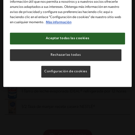
información útil que nos permita a nosotros y a nuestros socios ofrecerle
anuncios adaptados a sus intereses. Obtenga más información en nuestro
aviso de privacidad y configure sus preferencias haciendo clic aquí o
1 Taza de leche para remojar las galletas
haciendo clic en el enlace "Configuración de cookies" de nuestro sitio web
en cualquier momento.
Más información
1 Taza de pulpa de lúcuma (3/4 para la mousse y 1/4 para la
Aceptar todas las cookies
salsa)
1 Sobre de 7 gramos de gelatina hidratada en 6 cucharadas
Rechazarlas todas
de agua fría
4 Cucharadas de NESCAFÉ® de tu preferencia disueltas en 2
Configuración de cookies
cucharadas de agua caliente
1 Tarro de leche evaporada IDEAL® refrigerada por 12 horas
1/2 Taza de manjar receta casera NESTLÉ®