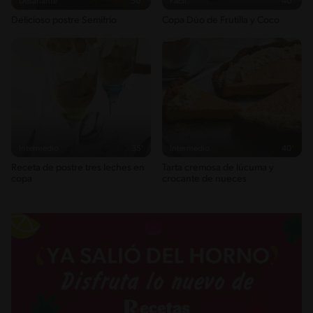
Desafiante
50'
Fácil
40'
Delicioso postre Semifrío
Copa Dúo de Frutilla y Coco
Intermedio
35'
Intermedio
40'
Receta de postre tres leches en
Tarta cremosa de lúcuma y
copa
crocante de nueces