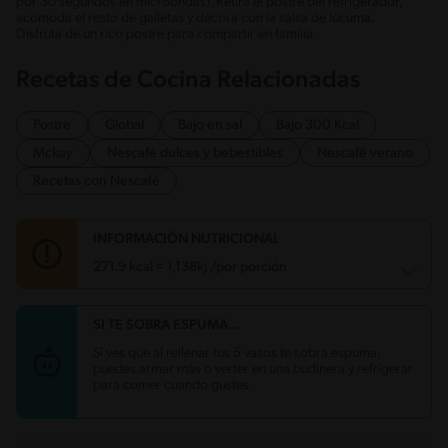
por 30 segundos en microondas). Retira el postre del refrigerador,
acomoda el resto de galletas y decora con la salsa de lúcuma.
Disfruta de un rico postre para compartir en familia.
Recetas de Cocina Relacionadas
Postre
Global
Bajo en sal
Bajo 300 Kcal
Mckay
Nescafé dulces y bebestibles
Nescafé verano
Recetas con Nescafé
INFORMACIÓN NUTRICIONAL
271.9 kcal = 1,138kj /por porción
SI TE SOBRA ESPUMA...
Carbohidratos
40.9 g
Energía
271.9 kcal
Si ves que al rellenar tus 5 vasos te sobra espuma,
Grasas
8.4 g
puedes armar más o verter en una budinera y refrigerar
Proteína
7.9 g
para comer cuando gustes.
Grasas saturadas
4.5 g
Sodio
170.6 mg
Azúcares
31.2 g