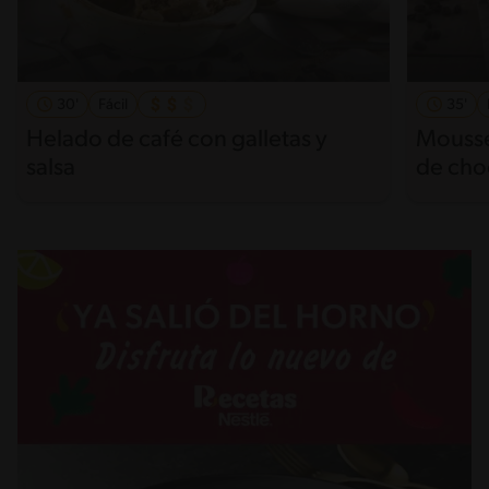
30'
Fácil
35'
Helado de café con galletas y
Mousse
salsa
de cho