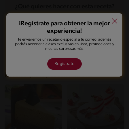
¿Qué quieres hacer con esta receta?
iRegístrate para obtener la mejor
Guardarla
Agregar a mi menú
experiencia!
Te enviaremos un recetario especial a tu correo, además
podrás acceder a clases exclusivas en línea, promociones y
Marcarla cocinada
Compartirla
muchas sorpresas más
Regístrate
Recetas que te pueden interesar