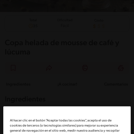
Total
Dificultad
Costo
Fácil
35
Copa helada de mousse de café y
lúcuma
Ingredientes
¡A cocinar!
Comentarios
Ingredientes
Porciones: 5
Al hacer clic en el botón "Aceptar todas las cookies", acepta el uso de
cookies de terceros (o tecnologías similares) para mejorar su experiencia
general de navegación en el sitio web, medir nuestra audiencia y recopilar
1 Paquete grande de galletas CRIOLLITAS® McKAY®