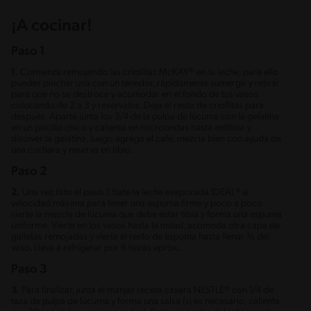
¡A cocinar!
Paso 1
1.
Comienza remojando las criollitas McKAY® en la leche, para ello
puedes pinchar una con un tenedor, rápidamente sumergir y retirar
para que no se destroce y acomodar en el fondo de tus vasos
colocando de 2 a 3 y reservalos. Deja el resto de criollitas para
después. Aparte junta los 3/4 de la pulpa de lúcuma con la gelatina
en un pocillo chico y calienta en microondas hasta entibiar y
disolver la gelatina, luego agrega el café, mezcla bien con ayuda de
una cuchara y reserva en tibio.
Paso 2
2.
Una vez listo el paso 1, bate la leche evaporada IDEAL® a
velocidad máxima para tener una espuma firme y poco a poco
vierte la mezcla de lúcuma que debe estar tibia y forma una espuma
uniforme. Vierte en los vasos hasta la mitad, acomoda otra capa de
galletas remojadas y vierte el resto de espuma hasta llenar ¾ del
vaso. Lleva a refrigerar por 6 horas aprox.
Paso 3
3.
Para finalizar, junta el manjar receta casera NESTLÉ® con 1/4 de
taza de pulpa de lúcuma y forma una salsa (si es necesario, calienta