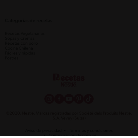
Categorias de recetas
Recetas Vegetarianas
Sopas y Cremas
Recetas con pollo
Cocina Chilena
Fáciles y rápidas
Postres
©2020, Nestlé. Marcas registradas por Société dels Produits Nestlé,
S.A. Vevey (Suiza)
Aviso de privacidad
Términos y condiciones
Configuración de cookies