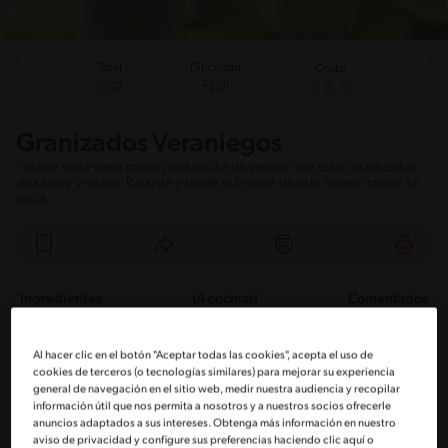
Total
Dificultad
Costo
Fácil
17
Granizados Veraniegos
Porque nada viene mejor para un día de verano que estos granizados
de sandía y melón. Relajate y siente el frescor de esta receta invadir tu
boca.
Ingredientes
¡A cocinar!
Comentarios
Ingredientes
Al hacer clic en el botón "Aceptar todas las cookies", acepta el uso de
cookies de terceros (o tecnologías similares) para mejorar su experiencia
general de navegación en el sitio web, medir nuestra audiencia y recopilar
Porciones: 8
información útil que nos permita a nosotros y a nuestros socios ofrecerle
anuncios adaptados a sus intereses. Obtenga más información en nuestro
aviso de privacidad y configure sus preferencias haciendo clic aquí o