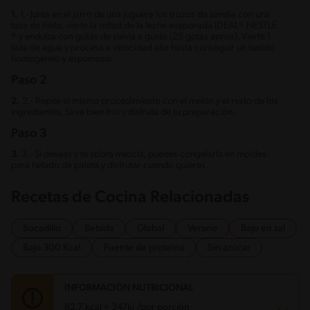
1.
1.- Junta en el jarro de una juguera los trozos de sandía con una
taza de hielo, vierte la mitad de la leche evaporada IDEAL® NESTLÉ
® y endulza con gotas de stevia a gusto (25 gotas aprox). Vierte 1
taza de agua y procesa a velocidad alta hasta conseguir un batido
homogéneo y espumoso.
Paso 2
2.
2.- Repite el mismo procedimiento con el melón y el resto de los
ingredientes. Sirve bien frío y disfruta de tu preparación.
Paso 3
3.
3.- Si deseas y te sobra mezcla, puedes congelarla en moldes
para helado de paleta y disfrutar cuando quieras.
Recetas de Cocina Relacionadas
Bocadillo
Bebida
Global
Verano
Bajo en sal
Bajo 300 Kcal
Fuente de proteina
Sin azúcar
INFORMACIÓN NUTRICIONAL
82.7 kcal = 347kj /por porción