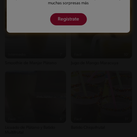
muchas sorpresas más
Regístrate
Intermedio
7'
Fácil
10'
Smoothie de Manjar Plátano
Jugo de Mango Maracuya
Fácil
5'
Fácil
11'
Licuado de Plátano y Batido
Batido Chiquifrutal
Multifrutal