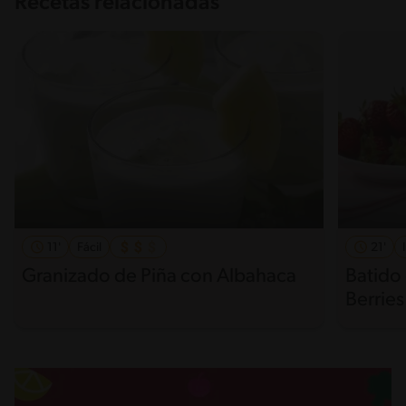
Recetas relacionadas
11'
Fácil
21'
Granizado de Piña con Albahaca
Batido
Berries