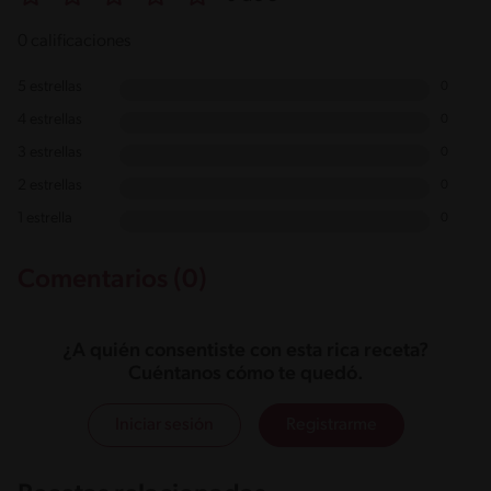
0 calificaciones
5 estrellas
0
4 estrellas
0
3 estrellas
0
2 estrellas
0
1 estrella
0
Comentarios (0)
¿A quién consentiste con esta rica receta?
Cuéntanos cómo te quedó.
Iniciar sesión
Registrarme