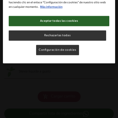
haciendo clic en el enlace "Configuración de cookies" de nuestro sitio web
2 Tazas de trozos de sandía
en cualquier momento.
Más información
2 Tazas de trozos de melón tuna
Aceptar todas las cookies
2 Tazas de hielo
Rechazarlas todas
1 Tarro de leche evaporada IDEAL® NESTLÉ®
Configuración de cookies
2 Tazas de agua
Stevia líquida a gusto
Cargar carrito
Compartir lista de ingredientes