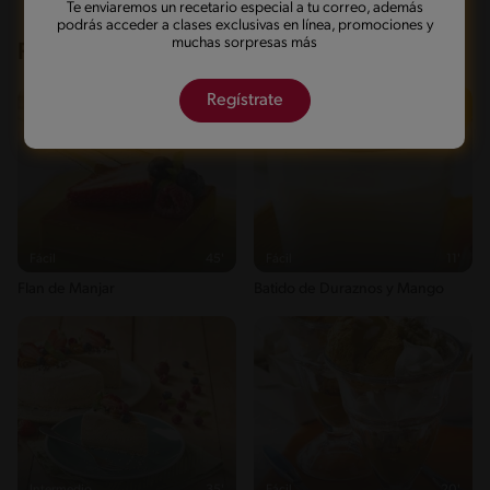
Te enviaremos un recetario especial a tu correo, además
podrás acceder a clases exclusivas en línea, promociones y
muchas sorpresas más
Recetas que te pueden interesar
Regístrate
Fácil
45'
Fácil
11'
Flan de Manjar
Batido de Duraznos y Mango