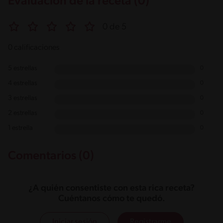
Evaluación de la receta (0)
0 de 5
0 calificaciones
5 estrellas
0
4 estrellas
0
3 estrellas
0
2 estrellas
0
1 estrella
0
Comentarios (0)
¿A quién consentiste con esta rica receta?
Cuéntanos cómo te quedó.
Iniciar sesión
Registrarme