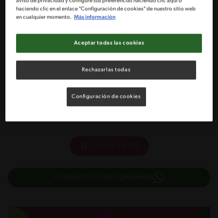
2 Tazas de leche semi descremada
aviso de privacidad y configure sus preferencias haciendo clic aquí o
haciendo clic en el enlace "Configuración de cookies" de nuestro sitio web
en cualquier momento.
Más información
2 yoghurt batido sabor vainilla NESTLÉ®
Aceptar todas las cookies
1 Plátano pelado y cortado en trozos
Rechazarlas todas
1 Taza de manjar NESTLÉ®
Configuración de cookies
1 Taza de hielo
Cargar carrito
Compartir lista de ingredientes