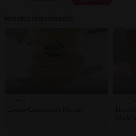
Recetas relacionadas
40'
Fácil
5'
F
Crema Catalana de Manjar
Licuad
Multifr