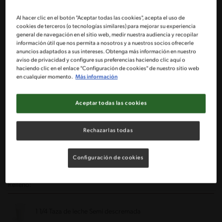
Masa:
Al hacer clic en el botón "Aceptar todas las cookies", acepta el uso de
cookies de terceros (o tecnologías similares) para mejorar su experiencia
general de navegación en el sitio web, medir nuestra audiencia y recopilar
2 1/2 Tazas rasas de harina cernida
información útil que nos permita a nosotros y a nuestros socios ofrecerle
anuncios adaptados a sus intereses. Obtenga más información en nuestro
aviso de privacidad y configure sus preferencias haciendo clic aquí o
1 Taza rasa de azúcar flor
haciendo clic en el enlace "Configuración de cookies" de nuestro sitio web
en cualquier momento.
Más información
1/2 Cucharadita de polvo de hornear IMPERIAL®
Aceptar todas las cookies
3/4 Taza de margarina
Rechazarlas todas
1 Huevo
Configuración de cookies
2 Cucharadas de agua
Relleno:
1 1/4 Taza de leche Semi descremada