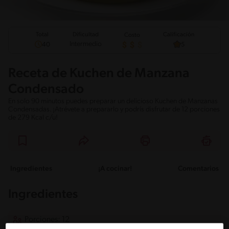
Total
Calificación
Dificultad
Costo
Intermedio
40
5
Receta de Kuchen de Manzana
Condensado
En solo 90 minutos puedes preparar un delicioso Kuchen de Manzanas
Condensadas. ¡Atrévete a prepararlo y podrís disfrutar de 12 porciones
de 279 Kcal c/u!
Ingredientes
¡A cocinar!
Comentarios
Ingredientes
Porciones: 12