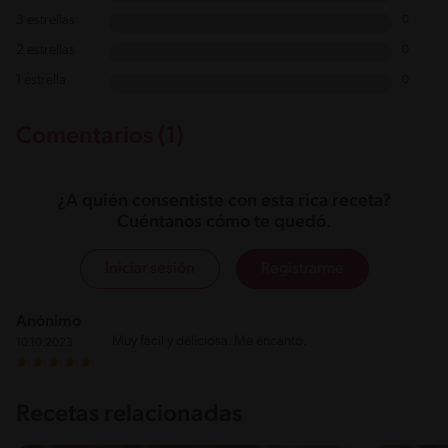
3 estrellas
0
2 estrellas
0
1 estrella
0
Comentarios (1)
¿A quién consentiste con esta rica receta?
Cuéntanos cómo te quedó.
Iniciar sesión
Registrarme
Anónimo
Muy fácil y deliciosa. Me encantó.
10.10.2023
Recetas relacionadas