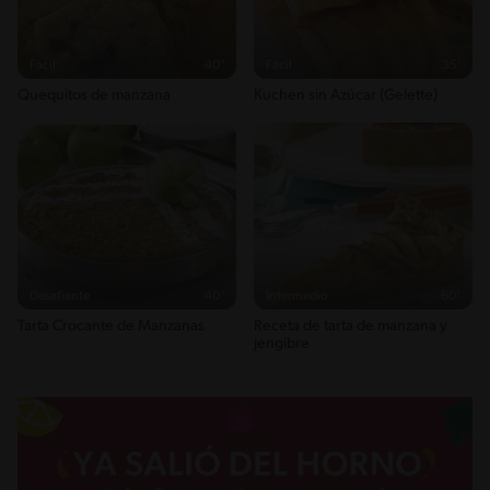
Fácil
40'
Fácil
35'
Quequitos de manzana
Kuchen sin Azúcar (Gelette)
Desafiante
40'
Intermedio
60'
Tarta Crocante de Manzanas
Receta de tarta de manzana y
jengibre