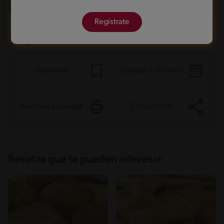
Grasas saturadas
7.3 g
Sodio
112.4 mg
Azúcares
16.8 g
Regístrate
¿Qué quieres hacer con esta receta?
Guardarla
Agregar a mi menú
Marcarla cocinada
Compartirla
Recetas que te pueden interesar