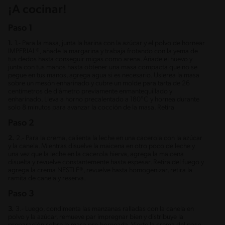
¡A cocinar!
Paso 1
1.
1.- Para la masa, junta la harina con la azúcar y el polvo de hornear
IMPERIAL®, añade la margarina y trabaja frotando con la yema de
tus dedos hasta conseguir migas como arena. Añade el huevo y
junta con tus manos hasta obtener una masa compacta que no se
pegue en tus manos, agrega agua si es necesario. Uslerea la masa
sobre un mesón enharinado y cubre un molde para tarta de 26
centímetros de diámetro previamente enmantequillado y
enharinado. Lleva a horno precalentado a 180°C y hornea durante
solo 8 minutos para avanzar la cocción de la masa. Retira
Paso 2
2.
2.- Para la crema, calienta la leche en una cacerola con la azúcar
y la canela. Mientras disuelve la maicena en otro poco de leche y
una vez que la leche en la cacerola hierva, agrega la maicena
disuelta y revuelve constantemente hasta espesar. Retira del fuego y
agrega la crema NESTLÉ®, revuelve hasta homogenizar, retira la
ramita de canela y reserva.
Paso 3
3.
3.- Luego, condimenta las manzanas ralladas con la canela en
polvo y la azúcar, remueve par impregnar bien y distribuye la