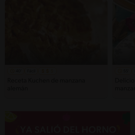
40'
Fácil
55'
Receta Kuchen de manzana
Delici
alemán
manza