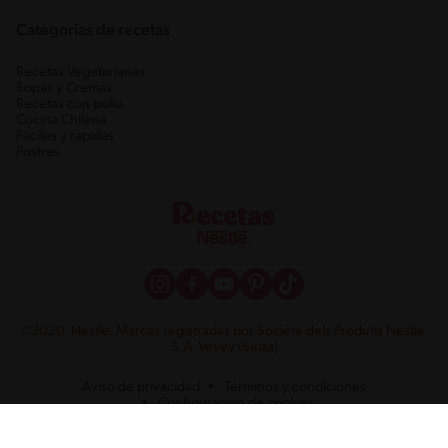
Categorias de recetas
Recetas Vegetarianas
Sopas y Cremas
Recetas con pollo
Cocina Chilena
Fáciles y rápidas
Postres
©2020, Nestlé. Marcas registradas por Société dels Produits Nestlé,
S.A. Vevey (Suiza)
Aviso de privacidad
Términos y condiciones
Configuración de cookies