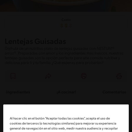
Costo
Lentejas Guisadas
Disfruta de un nutritivo plato de lentejas guisadas con NESTUM®
arroz®. Preparadas con amor y los ingredientes más frescos, nuestras
lentejas guisadas son la opción perfecta para una comida nutritiva y
deliciosa para ti y tu familia ¿Qué esperas para probarlas?
Ingredientes
¡A cocinar!
Comentarios
Ingredientes
Al hacer clic en el botón "Aceptar todas las cookies", acepta el uso de
Porciones: 5
cookies de terceros (o tecnologías similares) para mejorar su experiencia
general de navegación en el sitio web, medir nuestra audiencia y recopilar