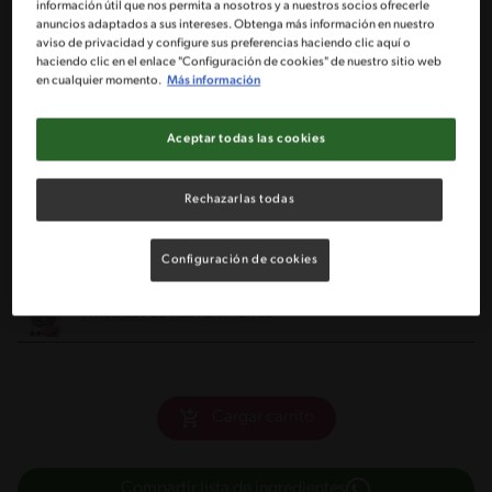
información útil que nos permita a nosotros y a nuestros socios ofrecerle
anuncios adaptados a sus intereses. Obtenga más información en nuestro
1 Taza de Lentejas
aviso de privacidad y configure sus preferencias haciendo clic aquí o
haciendo clic en el enlace "Configuración de cookies" de nuestro sitio web
en cualquier momento.
Más información
2 Tazas de agua hervida
Aceptar todas las cookies
½ Taza de zapallo camote en cubitos
Rechazarlas todas
¼ Taza de pimentón rojo
1 cucharada de perejil
Configuración de cookies
4 Medidas de NESTUM® arroz
Cargar carrito
Compartir lista de ingredientes