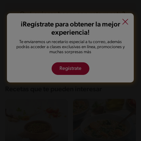
¿Qué quieres hacer con esta receta?
iRegístrate para obtener la mejor
experiencia!
Guardarla
Agregar a mi menú
Te enviaremos un recetario especial a tu correo, además
podrás acceder a clases exclusivas en línea, promociones y
muchas sorpresas más
Marcarla cocinada
Compartirla
Regístrate
Recetas que te pueden interesar