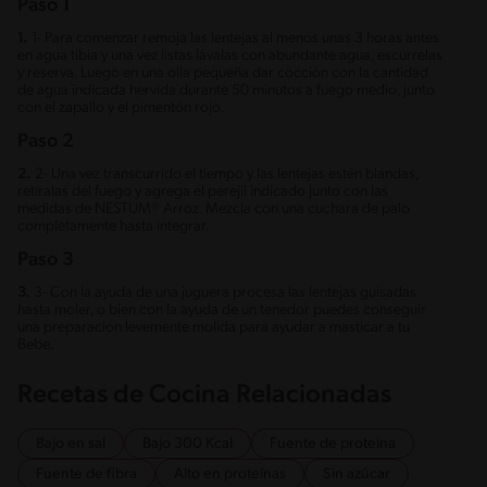
Paso 1
1.
1- Para comenzar remoja las lentejas al menos unas 3 horas antes
en agua tibia y una vez listas lávalas con abundante agua, escúrrelas
y reserva. Luego en una olla pequeña dar cocción con la cantidad
de agua indicada hervida durante 50 minutos a fuego medio, junto
con el zapallo y el pimentón rojo.
Paso 2
2.
2- Una vez transcurrido el tiempo y las lentejas estén blandas,
retíralas del fuego y agrega el perejil indicado junto con las
medidas de NESTUM® Arroz. Mezcla con una cuchara de palo
completamente hasta integrar.
Paso 3
3.
3- Con la ayuda de una juguera procesa las lentejas guisadas
hasta moler, o bien con la ayuda de un tenedor puedes conseguir
una preparación levemente molida para ayudar a masticar a tu
Bebe.
Recetas de Cocina Relacionadas
Bajo en sal
Bajo 300 Kcal
Fuente de proteina
Fuente de fibra
Alto en proteínas
Sin azúcar