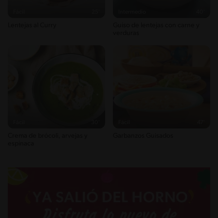
Fácil
25'
Intermedio
40'
Lentejas al Curry
Guiso de lentejas con carne y
verduras
Fácil
30'
Fácil
47'
Crema de brócoli, arvejas y
Garbanzos Guisados
espinaca