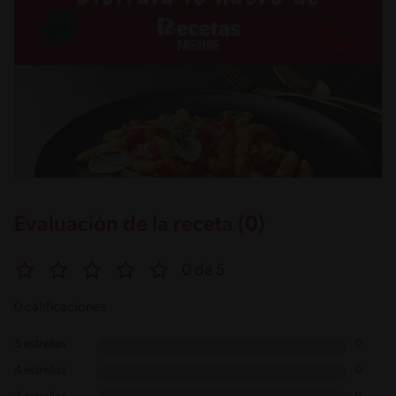
Evaluación de la receta (0)
0 de 5
0 calificaciones
5 estrellas
0
4 estrellas
0