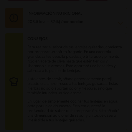
INFORMACIÓN NUTRICIONAL
208.5 kcal = 874kj /por porción
CONSEJOS
Carbohidratos
41.2 g
Energía
208.5 kcal
Para realzar el sabor de tus lentejas guisadas, comienza
Grasas
0.7 g
por preparar un sofrito fragante. En una cacerola
Fibra
4.5 g
grande, saltea cebolla picada, ajo triturado y pimiento
Proteína
10.5 g
rojo en aceite de oliva hasta que estén tiernos y
Grasas saturadas
0.1 g
liberando sus aromas. Esto aportará una base rica y
Sodio
26.1 mg
sabrosa a tu platillo de lentejas.
Azúcares
5.3 g
Justo antes de servir, añade generosamente perejil
picado o cilantro fresco a tus lentejas guisadas. Estas
hierbas no solo aportan color y frescura, sino que
también infunden un rico aroma.
En lugar de simplemente cocinar tus lentejas en agua,
opta por un caldo casero. Esto enriquecerá la
profundidad de sabor de tu preparación. Esto añadirá
una dimensión adicional de sabor y un toque casero
irresistible a tus lentejas guisadas.