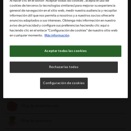
Al hacer clic en el botón "Aceptar todas las cookies", acepta el uso de
cookies de terceros (o tecnologías similares) para mejorar su experiencia
general de navegación en el sitio web, medir nuestra audiencia y recopilar
Porciones: 4
información útil que nos permita a nosotros y a nuestros socios ofrecerle
anuncios adaptados a sus intereses. Obtenga más información en nuestro
aviso de privacidad y configure sus preferencias haciendo clic aquí o
haciendo clic en el enlace "Configuración de cookies" de nuestro sitio web
250 g de lentejas remojadas de la noche anterior
en cualquier momento.
Más información
1 longaniza entera cortada en rodajas (opcional)
Aceptar todas las cookies
150 g de zapallo cortado en cubos
Rechazarlas todas
½ cebolla
Configuración de cookies
2 dientes de ajos (opcional)
50 g de pimentón rojo
50 g de zanahoria