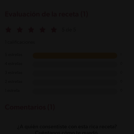
Evaluación de la receta (1)
5 de 5
1 calificaciones
5 estrellas
1
4 estrellas
0
3 estrellas
0
2 estrellas
0
1 estrella
0
Comentarios (1)
¿A quién consentiste con esta rica receta?
Cuéntanos cómo te quedó.