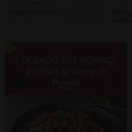
60'
Intermedio
40'
Lentejas con arroz
Guiso d
verdur