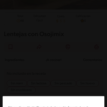
Total
Calificación
Dificultad
Costo
Fácil
48
5
Lentejas con Osojimix
Ingredientes
¡A cocinar!
Comentarios
No incluido en la receta
Sin maní
Sin lactosa
Sin pescado
Sin huevo
Sin crustáceos
Ingredientes