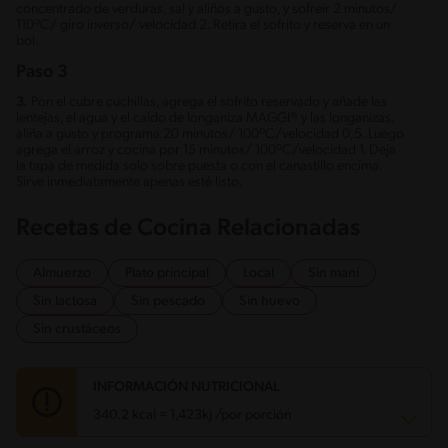
concentrado de verduras, sal y aliños a gusto, y sofreír 2 minutos/
110ºC/ giro inverso/ velocidad 2. Retira el sofrito y reserva en un
bol.
Paso 3
3.
Pon el cubre cuchillas, agrega el sofrito reservado y añade las
lentejas, el agua y el caldo de longaniza MAGGI® y las longanizas,
aliña a gusto y programa 20 minutos/ 100ºC/velocidad 0,5. Luego
agrega el arroz y cocina por 15 minutos/ 100ºC/velocidad 1. Deja
la tapa de medida solo sobre puesta o con el canastillo encima.
Sirve inmediatamente apenas esté listo.
Recetas de Cocina Relacionadas
Almuerzo
Plato principal
Local
Sin maní
Sin lactosa
Sin pescado
Sin huevo
Sin crustáceos
INFORMACIÓN NUTRICIONAL
340.2 kcal = 1,423kj /por porción