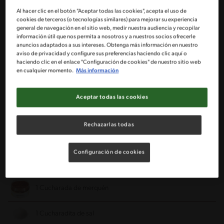
¼ Cebolla picada en cubos pequeños
Al hacer clic en el botón "Aceptar todas las cookies", acepta el uso de
cookies de terceros (o tecnologías similares) para mejorar su experiencia
general de navegación en el sitio web, medir nuestra audiencia y recopilar
1 Diente de ajo rallado
información útil que nos permita a nosotros y a nuestros socios ofrecerle
anuncios adaptados a sus intereses. Obtenga más información en nuestro
aviso de privacidad y configure sus preferencias haciendo clic aquí o
2 Cucharadas de aceite de oliva
haciendo clic en el enlace "Configuración de cookies" de nuestro sitio web
en cualquier momento.
Más información
3 Cajas de porotos negros
Aceptar todas las cookies
½ Litro de agua caliente
Rechazarlas todas
1 Caldo de longaniza MAGGI®
Configuración de cookies
400 Gr de lomo de centro de cerdo cortado en cubos
1 Cucharada de merquén
1 Cucharadita de sal