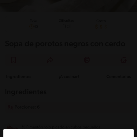
Total
Dificultad
Costo
Fácil
43
Sopa de porotos negros con cerdo
Ingredientes
¡A cocinar!
Comentarios
Ingredientes
Porciones: 6
½ Pimentón rojo picado en cubos pequeños