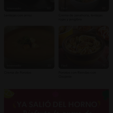
472g / 23%
Intermedio
60'
Fácil
30'
Saturedfat
Lentejas con arroz
Crema de zanahoria, lentejas
2g / 0%
rojas y jengibre
Sugar
1g / 0%
Sodio
263g / 0%
Salt
0.6g / %
Intermedio
35'
Fácil
75'
Crema de Porotos
Porotos con Riendas con
Osojimix