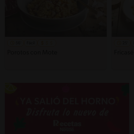
56'
Fácil
25'
Porotos con Mote
Fricas