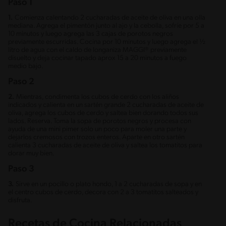
Paso 1
1.
Comienza calentando 2 cucharadas de aceite de oliva en una olla
mediana. Agrega el pimentón junto al ajo y la cebolla, sofríe por 5 a
10 minutos y luego agrega las 3 cajas de porotos negros
previamente escurridas. Cocina por 10 minutos y luego agrega el ½
litro de agua con el caldo de longaniza MAGGI® previamente
disuelto y deja cocinar tapado aprox 15 a 20 minutos a fuego
medio bajo.
Paso 2
2.
Mientras, condimenta los cubos de cerdo con los aliños
indicados y calienta en un sartén grande 2 cucharadas de aceite de
oliva, agrega los cubos de cerdo y saltea bien dorando todos sus
lados. Reserva. Toma la sopa de porotos negros y procesa con
ayuda de una mini pimer solo un poco para moler una parte y
dejarlos cremosos con trozos enteros. Aparte en otro sartén
calienta 3 cucharadas de aceite de oliva y saltea los tomatitos para
dorar muy bien.
Paso 3
3.
Sirve en un pocillo o plato hondo, 1 a 2 cucharadas de sopa y en
el centro cubos de cerdo, decora con 2 a 3 tomatitos salteados y
disfruta.
Recetas de Cocina Relacionadas