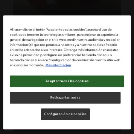
65'
Intermedio
Al hacer clic en el botón "Aceptar todas las cookies", acepta el uso de
Queque de Triton® limón
cookies de terceros (o tecnologías similares) para mejorar su experiencia
general de navegación en el sitio web, medir nuestra audiencia y recopilar
información útil que nos permita a nosotros y a nuestros socios ofrecerle
anuncios adaptados a sus intereses. Obtenga más información en nuestro
aviso de privacidad y configure sus preferencias haciendo clic aquí o
haciendo clic en el enlace "Configuración de cookies" de nuestro sitio web
en cualquier momento.
Más información
Aceptar todas las cookies
Rechazarlas todas
Configuración de cookies