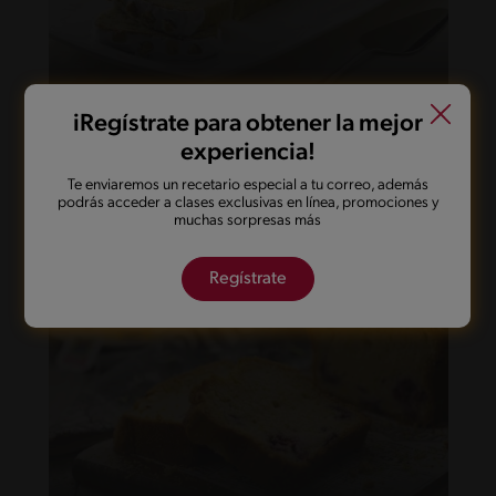
51'
Intermedio
iRegístrate para obtener la mejor
Queque de Plátano Glaseado
experiencia!
Te enviaremos un recetario especial a tu correo, además
podrás acceder a clases exclusivas en línea, promociones y
muchas sorpresas más
Regístrate