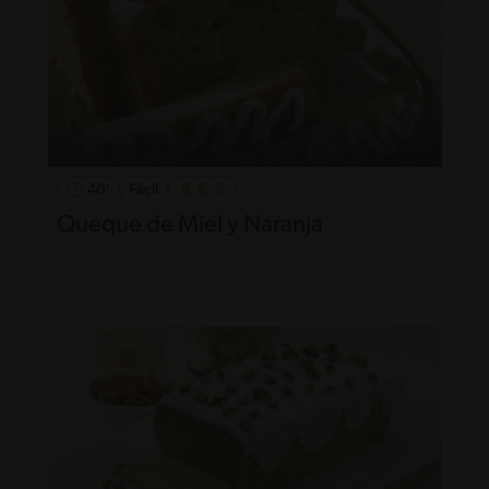
40'
Fácil
Queque de Miel y Naranja