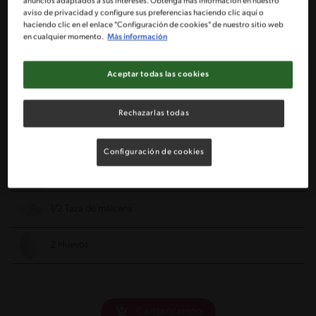
anuncios adaptados a sus intereses. Obtenga más información en nuestro
aviso de privacidad y configure sus preferencias haciendo clic aquí o
haciendo clic en el enlace "Configuración de cookies" de nuestro sitio web
1 Taza de harina cernida
en cualquier momento.
Más información
60 Mantequilla o margarina
Aceptar todas las cookies
1 Taza de zanahorias ralladas fina (2 unidades aprox.)
Rechazarlas todas
25 Gotas de stevia o sucralosa líquida
Configuración de cookies
2 Cucharaditas de polvo de hornear IMPERIAL®
1/2 Taza de maicena
2 Huevos
Cargar carrito