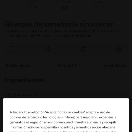
Total
Dificultad
Costo
Fácil
45
Queque de zanahoria sin azúcar
Nada más rico que se olor a queque recien hecho y lo mejor de todo,
sabes que es light. Prepáralo y comparte en familia.
Ingredientes
¡A cocinar!
Comentarios
Ingredientes
Porciones: 8
Al hacer clic en el botón "Aceptar todas las cookies", acepta el uso de
1/2 Taza de leche Semi descremada
cookies de terceros (o tecnologías similares) para mejorar su experiencia
general de navegación en el sitio web, medir nuestra audiencia y recopilar
información útil que nos permita a nosotros y a nuestros socios ofrecerle
1 Cucharadita de ralladura de limón