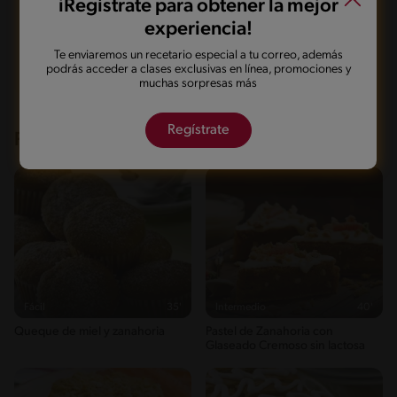
iRegístrate para obtener la mejor
experiencia!
Marcarla cocinada
Compartirla
Te enviaremos un recetario especial a tu correo, además
podrás acceder a clases exclusivas en línea, promociones y
muchas sorpresas más
Regístrate
Recetas que te pueden interesar
Fácil
35'
Intermedio
40'
Queque de miel y zanahoria
Pastel de Zanahoria con
Glaseado Cremoso sin lactosa