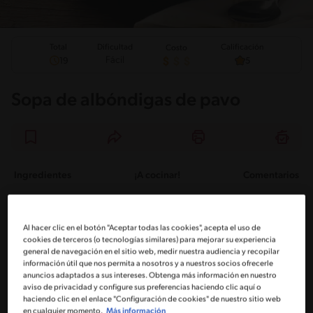
Total
Calificación
Dificultad
Costo
Fácil
19
5
Sopa de albóndigas de pavo
Ingredientes
¡A cocinar!
Comentarios
Ingredientes
Al hacer clic en el botón "Aceptar todas las cookies", acepta el uso de
cookies de terceros (o tecnologías similares) para mejorar su experiencia
Porciones: 5
general de navegación en el sitio web, medir nuestra audiencia y recopilar
información útil que nos permita a nosotros y a nuestros socios ofrecerle
anuncios adaptados a sus intereses. Obtenga más información en nuestro
aviso de privacidad y configure sus preferencias haciendo clic aquí o
1 Sopa de caracolitos MAGGI®
haciendo clic en el enlace "Configuración de cookies" de nuestro sitio web
en cualquier momento.
Más información