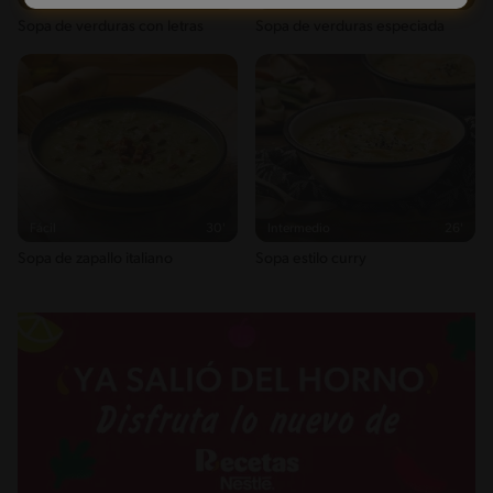
Sopa de verduras con letras
Sopa de verduras especiada
Fácil
30'
Intermedio
26'
Sopa de zapallo italiano
Sopa estilo curry