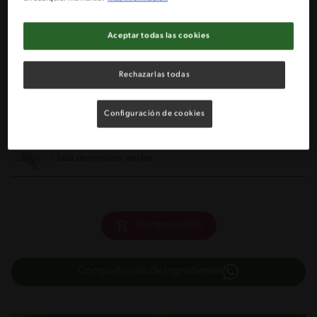
1 Bandeja de carne molida de pavo
Aceptar todas las cookies
½ Cebolla cortada en cubitos
Rechazarlas todas
1 Zanahoria cortada en tiritas
Configuración de cookies
1 Puñado de cilantro cortado finamente
1 Taza de porotos verdes
Cargar carrito
Compartir lista de ingredientes