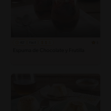
40'
Fácil
5
Espuma de Chocolate y Frutilla