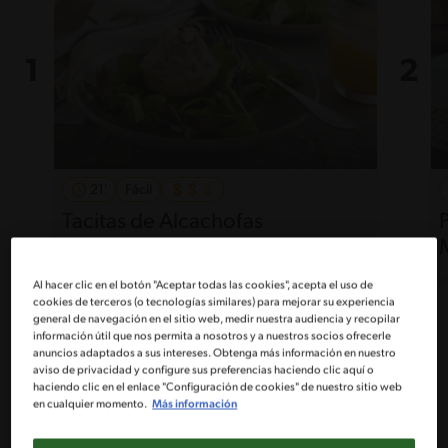
21'
Fácil
Tacitas de Alcachofas
P
Al hacer clic en el botón "Aceptar todas las cookies", acepta el uso de
cookies de terceros (o tecnologías similares) para mejorar su experiencia
general de navegación en el sitio web, medir nuestra audiencia y recopilar
información útil que nos permita a nosotros y a nuestros socios ofrecerle
anuncios adaptados a sus intereses. Obtenga más información en nuestro
aviso de privacidad y configure sus preferencias haciendo clic aquí o
9
recetas
haciendo clic en el enlace "Configuración de cookies" de nuestro sitio web
en cualquier momento.
Más información