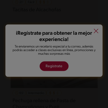
21'
Fácil
Tacitas de Alcachofas
iRegístrate para obtener la mejor
experiencia!
Te enviaremos un recetario especial a tu correo, además
podrás acceder a clases exclusivas en línea, promociones y
muchas sorpresas más
Regístrate
65'
Intermedio
Pechuga rellena de Pasta de
Champiñones y Puré