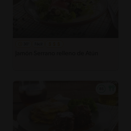
30'
Fácil
Jamón Serrano relleno de Atún