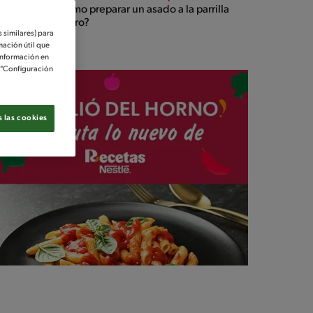
¿Cómo preparar un asado a la parrilla
casero?
 similares) para
mación útil que
información en
e "Configuración
 las cookies