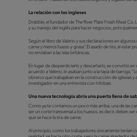
La relación con los ingleses
Drabble, el fundador de The River Plate Fresh Meat Co. L
y su manejo del inglés para hacer negocios, principalmen
Según el libro de Valerio y sus declaraciones en algunos 
carne y menos hueso y grasa”. El asado de tira, al estar
no enviaban a las islas británicas.
En lugar de desperdiciarlo y descartarlo, se convirtió en
acuerdo a Valerio, lo asaban junto a la tapa de barriga. “
obreros que trabajaban en la construcción de iglesias y a
investigador en una entrevista con Infobae.
Una nueva tecnología abría una puerta llena de sa
Como ya te contamos un poco más arriba, una de las cara
ser un corte transversal a los huesos, es decir, deben se
que se hace la tira de carne.
Al principio, como los trabajadores únicamente tenían c
realidad, se hacía otro corte, pero la carne alrededor de l