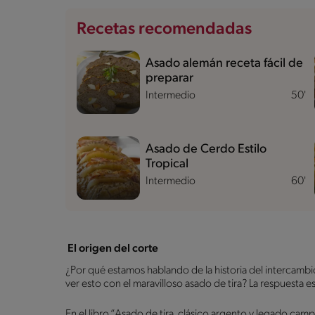
Recetas recomendadas
Asado alemán receta fácil de
preparar
Intermedio
50'
Asado de Cerdo Estilo
Tropical
Intermedio
60'
El origen del corte
¿Por qué estamos hablando de la historia del intercamb
ver esto con el maravilloso asado de tira? La respuesta 
En el libro “Asado de tira, clásico argento y legado camp