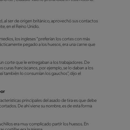
d, al ser de origen británico, aprovechó sus contactos
te, en el Reino Unido.
medios, los ingleses “preferían los cortes con más
 prácticamente pegado a los huesos, era una carne que
 un corte que le entregaban a los trabajadores. De
Los curas franciscanos, por ejemplo, se lo daban a los
sí también lo consumían los gauchos", dijo el
bor
cterísticas principales del asado de tira es que debe
r cortados. De ahí viene su nombre, es de esta forma
uchillos era muy complicado partir los huesos. En
as costillas era la misma.