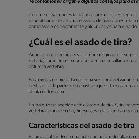
Te contamos su origen y algunos consejos para asar 
La carne de vacuno es fantástica porque nos entrega una
específicamente de uno: el asado de tira, que es totalm
cómo asarlo correctamente y algunos tips para elegirlo.
¿Cuál es el asado de tira?
Aunque asado de tira es su nombre original, que surgió 
historia), también se le conoce como el costillar de la ca
columna vertebral.
Para explicarlo mejor. La columna vertebral del vacuno se
costillas. De la parte de las costillas que está más cerca 
steak o el lomo liso.
En la siguiente sección está el asado de tira. Y, finalmente
vertebral, donde no hay huesos, es la tapa de barriga, ta
Características del asado de tira
Estamos hablando de un corte que no puede faltar en ni