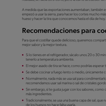
A medida que las exportaciones aumentaban, también era 
empezó a usar la sierra, para hacer los cortes mucho má
hueso y hacer la tira que conocemos hasta el día de hoy.
Recomendaciones para coci
Para que el costillar quede delicioso, queremos compart
mejor sabor y la mejor textura.
Si lo tienes en el refrigerador, sácalo unos 20 o 30 m
tenerlo a temperatura ambiente.
El mejor asado de tira se hace, como podrías esperar t
Se debe cocinar a fuego lento o medio, únicamente con
Normalmente, nada más se usa sal para condimentarlo,
recomendamos usar sal marina o sal de cristales gord
Sin embargo, si te gusta jugar con los sabores, como 
más ingredientes.
Tradicionalmente, se usa una buena capa de sal, que na
de los huesos no hace falta usarla.