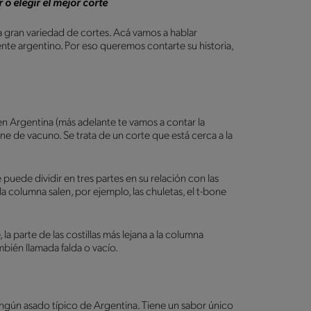
o elegir el mejor corte
 gran variedad de cortes. Acá vamos a hablar
ente argentino. Por eso queremos contarte su historia,
en Argentina (más adelante te vamos a contar la
rne de vacuno. Se trata de un corte que está cerca a la
 puede dividir en tres partes en su relación con las
a la columna salen, por ejemplo, las chuletas, el t-bone
, la parte de las costillas más lejana a la columna
mbién llamada falda o vacío.
ngún asado típico de Argentina. Tiene un sabor único