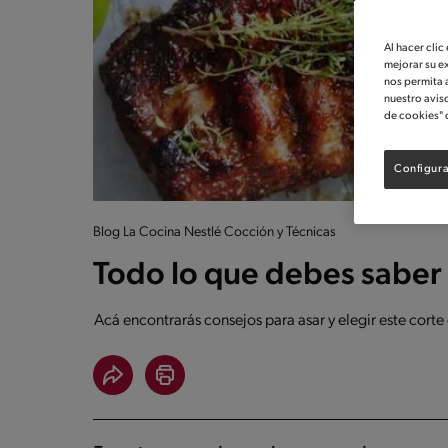
Al hacer clic
mejorar su e
nos permita 
nuestro avis
de cookies" 
Configura
Blog La Cocina Nestlé Cocción y Técnicas
Todo lo que debes saber 
Acá encontrarás consejos para asar y elegir este corte