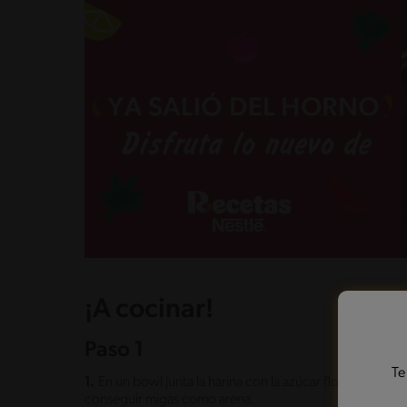
¡A cocinar!
Paso 1
Te
1.
En un bowl junta la harina con la azúcar flor, añade la
conseguir migas como arena.