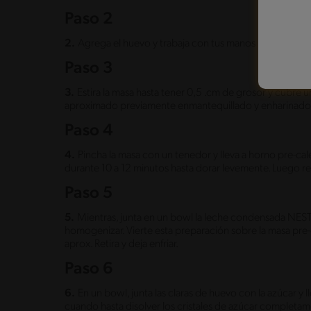
Paso 2
2.
Agrega el huevo y trabaja con tus manos hasta obte
Paso 3
3.
Estira la masa hasta tener 0,5 .cm de grosor y cubre
aproximado previamente enmantequillado y enharinado
Paso 4
4.
Pincha la masa con un tenedor y lleva a horno pre-c
durante 10 a 12 minutos hasta dorar levemente. Luego ret
Paso 5
5.
Mientras, junta en un bowl la leche condensada NEST
homogenizar. Vierte esta preparación sobre la masa pre
aprox. Retira y deja enfriar.
Paso 6
6.
En un bowl, junta las claras de huevo con la azúcar y
cuando hasta disolver los cristales de azúcar completam