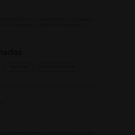
rante 8 a 10 minutos hasta triplicar su volumen y
e con el merengue y disfruta. Recuerda que un
onadas
Bajo en sal
cocina a tu ritmo alto
 que el horno no tenga una temperatura muy alta