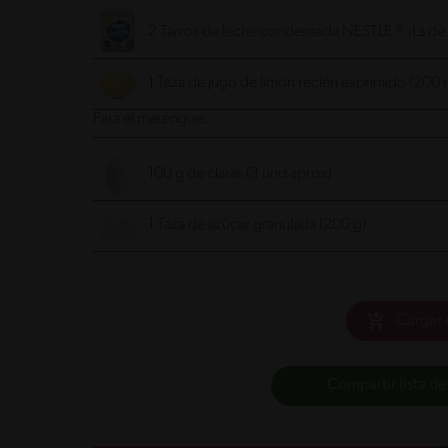
2 Tarros de leche condensada NESTLÉ ® ¡La de
1 Taza de jugo de limón recién exprimido (200 
Para el merengue:
100 g de claras (3 und aprox)
1 Taza de azúcar granulada (200 g)
Cargar 
Compartir lista de