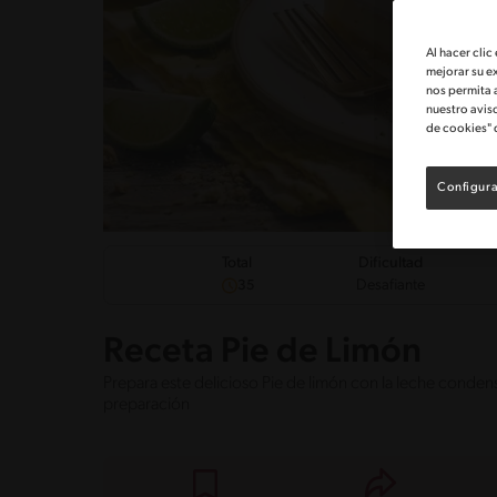
Al hacer clic
mejorar su e
nos permita 
nuestro avis
de cookies" 
Configura
Dificultad
Total
Desafiante
35
Receta Pie de Limón
Prepara este delicioso Pie de limón con la leche conden
preparación