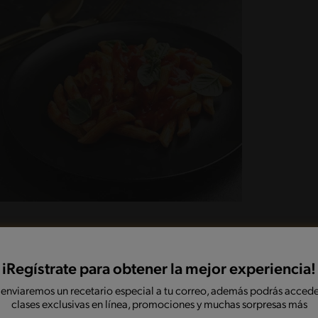
iRegístrate para obtener la mejor experiencia!
 enviaremos un recetario especial a tu correo, además podrás accede
 mantequilla y comienza a frotar con tus dedos hasta
clases exclusivas en línea, promociones y muchas sorpresas más