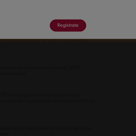
ner una masa compacta.
Regístrate
 un molde para tarta de 26 a 28 cm de diámetro
.
alentado a temperatura media-alta de 180°C
ira del horno.
LÉ® con el jugo de limón y remueve hasta
-cocida y lleva nuevamente a horno durante 10 min
 llévalas a baño maría suave removiendo de vez en
ente.