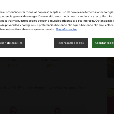
 en el botón "Aceptar todas las cookies", acepta el uso de cookies de terceros (o tecnologías
xperiencia general de navegación en el sitio web, medir nuestra audiencia y recopilar infor
a nosotros y a nuestros socios ofrecerle anuncios adaptados a sus intereses. Obtenga más 
o de privacidad y configure sus preferencias haciendo clic aquí o haciendo clic en el enlac
de nuestro sitio web en cualquier momento.
Más información
ción de cookies
Rechazarlas todas
Aceptar todas
Costo
Calificación
4.9
sada NESTLÉ® ¡La de siempre! y disfruta de una clásica