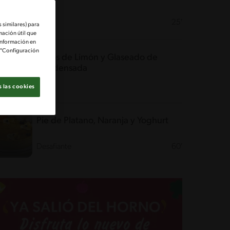
Fácil
25'
 similares) para
mación útil que
información en
e "Configuración
Rollos de Limón y Glaseado de
Condensada
60'
 las cookies
Pie de Platano, Naranja y Yoghurt
Desafiante
60'