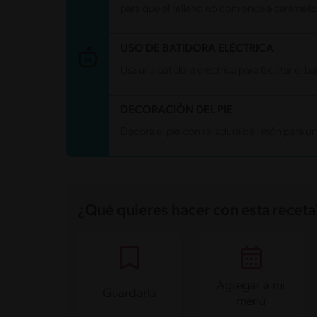
para que el relleno no comience a carameli
Fibra
0.6 g
Proteína
3.9 g
Grasas saturadas
2.7 g
USO DE BATIDORA ELÉCTRICA
Sodio
137.9 mg
Azúcares
60.8 g
Usa una batidora eléctrica para facilitar el
DECORACIÓN DEL PIE
Decora el pie con ralladura de limón para un
¿Qué quieres hacer con esta receta
Agregar a mi
Guardarla
menú