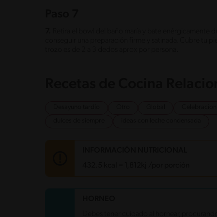
Paso 7
7.
Retira el bowl del baño maría y bate enérgicamente du
conseguir una preparación firme y satinada. Cubre tu pi
trozo es de 2 a 3 dedos aprox por persona.
Recetas de Cocina Relaci
Desayuno tardío
Otro
Global
Celebracion
dulces de siempre
ideas con leche condensada
INFORMACIÓN NUTRICIONAL
432.5 kcal = 1,812kj /por porción
Carbohidratos
76.4 g
HORNEO
Energía
432.5 kcal
Debes tener cuidado al hornear, procurando
Grasas
11 g