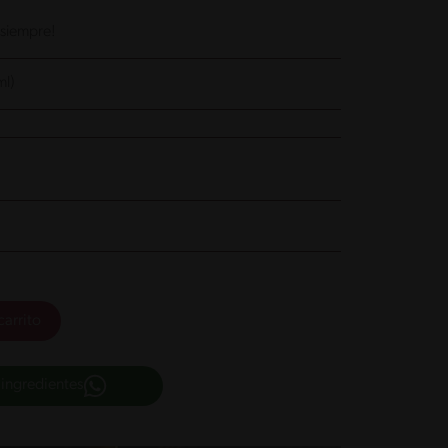
 siempre!
ml)
carrito
 ingredientes