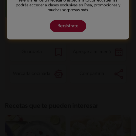
Te enviaremos un recetario especial a tu correo, además
Decora el pie con ralladura de limón para un toque
podrás acceder a clases exclusivas en línea, promociones y
fresco y atractivo.
muchas sorpresas más
Regístrate
¿Qué quieres hacer con esta receta?
Guardarla
Agregar a mi menú
Marcarla cocinada
Compartirla
Recetas que te pueden interesar