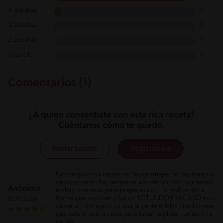
4 estrellas
1
3 estrellas
0
2 estrellas
0
1 estrella
0
Comentarios (1)
¿A quién consentiste con esta rica receta?
Cuéntanos cómo te quedó.
Iniciar sesión
Registrarme
No me gusto su receta no hay gramajes no hay tiempos
de coccion no hay temperaturas de coccion horneado
Anónimo
no hay procesos para preparacion .. lo realice de la
forma que explican y fue un ROTUNDO FRACASO esto
09.10.2024
deberian corregirlo ya que la gente enblas condiciones
que esta el pais no esta para botar la plata...un asco la
receta.