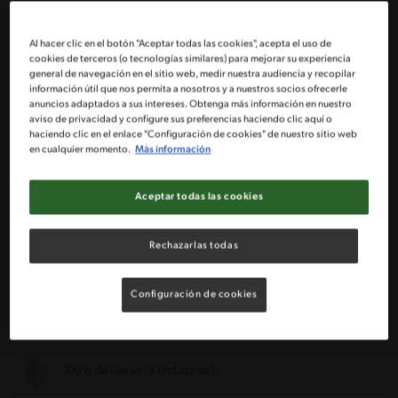
2 1/2 Tazas de harina (300 g)
Al hacer clic en el botón "Aceptar todas las cookies", acepta el uso de
cookies de terceros (o tecnologías similares) para mejorar su experiencia
general de navegación en el sitio web, medir nuestra audiencia y recopilar
1 Taza de azúcar flor (200 g)
información útil que nos permita a nosotros y a nuestros socios ofrecerle
anuncios adaptados a sus intereses. Obtenga más información en nuestro
aviso de privacidad y configure sus preferencias haciendo clic aquí o
3/4 Taza de mantequilla sin sal(100 g)
haciendo clic en el enlace "Configuración de cookies" de nuestro sitio web
en cualquier momento.
Más información
1 Huevo
Aceptar todas las cookies
Para el relleno:
Rechazarlas todas
2 Tarros de leche condensada NESTLÉ ® ¡La de siempre!
1 Taza de jugo de limón recién exprimido (200 ml)
Configuración de cookies
Para el merengue:
100 g de claras (3 und aprox)