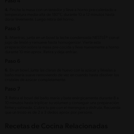
Paso 4
4.
Pincha la masa con un tenedor y lleva a horno pre-calentado a
temperatura media-alta de 180°C durante 10 a 12 minutos hasta
dorar levemente. Luego retira del horno.
Paso 5
5.
Mientras, junta en un bowl la leche condensada NESTLÉ® con el
jugo de limón y remueve hasta homogenizar. Vierte esta
preparación sobre la masa pre-cocida y lleva nuevamente a horno
durante 10 min aprox. Retira y deja enfriar.
Paso 6
6.
En un bowl, junta las claras de huevo con la azúcar y llévalas a
baño maría suave removiendo de vez en cuando hasta disolver los
cristales de azúcar completamente.
Paso 7
7.
Retira el bowl del baño maría y bate enérgicamente durante 8 a
10 minutos hasta triplicar su volumen y conseguir una preparación
firme y satinada. Cubre tu pie con el merengue y disfruta. Recuerda
que un trozo es de 2 a 3 dedos aprox por persona.
Recetas de Cocina Relacionadas