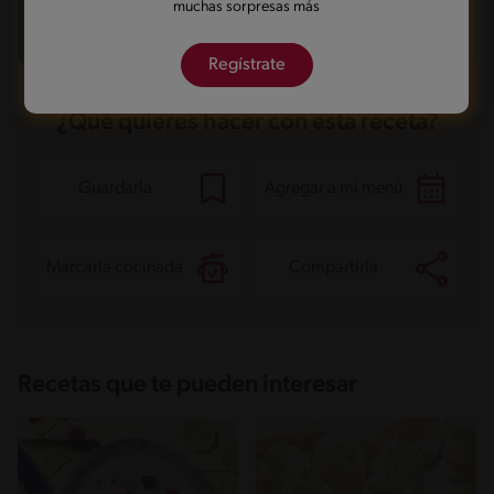
muchas sorpresas más
Decora el pie con ralladura de limón para un toque
fresco y atractivo.
Regístrate
¿Qué quieres hacer con esta receta?
Guardarla
Agregar a mi menú
Marcarla cocinada
Compartirla
Recetas que te pueden interesar