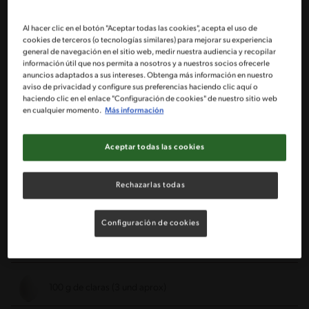
2 1/2 Tazas de harina (300 g)
Al hacer clic en el botón "Aceptar todas las cookies", acepta el uso de
cookies de terceros (o tecnologías similares) para mejorar su experiencia
general de navegación en el sitio web, medir nuestra audiencia y recopilar
1 Taza de azúcar flor (200 g)
información útil que nos permita a nosotros y a nuestros socios ofrecerle
anuncios adaptados a sus intereses. Obtenga más información en nuestro
aviso de privacidad y configure sus preferencias haciendo clic aquí o
3/4 Taza de mantequilla sin sal(100 g)
haciendo clic en el enlace "Configuración de cookies" de nuestro sitio web
en cualquier momento.
Más información
1 Huevo
Aceptar todas las cookies
Para el relleno:
Rechazarlas todas
2 Tarros de leche condensada NESTLÉ ® ¡La de siempre!
Configuración de cookies
1 Taza de jugo de limón recién exprimido (200 ml)
Para el merengue:
100 g de claras (3 und aprox)