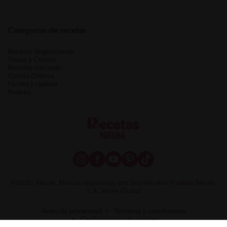
Categorias de recetas
Recetas Vegetarianas
Sopas y Cremas
Recetas con pollo
Cocina Chilena
Fáciles y rápidas
Postres
©2020, Nestlé. Marcas registradas por Société dels Produits Nestlé,
S.A. Vevey (Suiza)
Aviso de privacidad
Términos y condiciones
Configuración de cookies