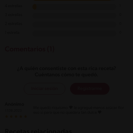
4 estrellas
1
3 estrellas
0
2 estrellas
0
1 estrella
0
Comentarios (1)
¿A quién consentiste con esta rica receta?
Cuéntanos cómo te quedó.
Iniciar sesión
Registrarme
Anónimo
Me quedó riquísimo 💖 le agregué menos azúcar flor
17.08.2025
eso si para que no quedara tan dulce 💖
Recetas relacionadas