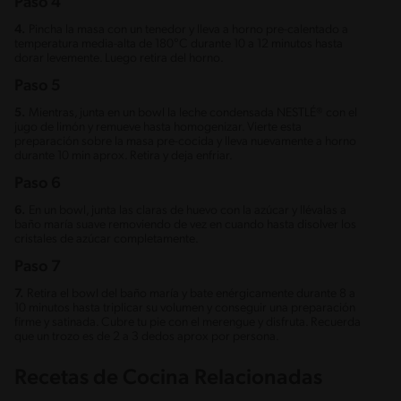
Paso 4
4.
Pincha la masa con un tenedor y lleva a horno pre-calentado a
temperatura media-alta de 180°C durante 10 a 12 minutos hasta
dorar levemente. Luego retira del horno.
Paso 5
5.
Mientras, junta en un bowl la leche condensada NESTLÉ® con el
jugo de limón y remueve hasta homogenizar. Vierte esta
preparación sobre la masa pre-cocida y lleva nuevamente a horno
durante 10 min aprox. Retira y deja enfriar.
Paso 6
6.
En un bowl, junta las claras de huevo con la azúcar y llévalas a
baño maría suave removiendo de vez en cuando hasta disolver los
cristales de azúcar completamente.
Paso 7
7.
Retira el bowl del baño maría y bate enérgicamente durante 8 a
10 minutos hasta triplicar su volumen y conseguir una preparación
firme y satinada. Cubre tu pie con el merengue y disfruta. Recuerda
que un trozo es de 2 a 3 dedos aprox por persona.
Recetas de Cocina Relacionadas