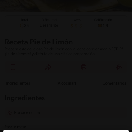
Total
Calificación
Dificultad
Costo
Desafiante
35
4.9
Receta Pie de Limón
Prepara este delicioso Pie de limón con la leche condensada NESTLÉ®
¡La de siempre! y disfruta de una clásica preparación
Ingredientes
¡A cocinar!
Comentarios
Ingredientes
Porciones: 16
Para la masa: