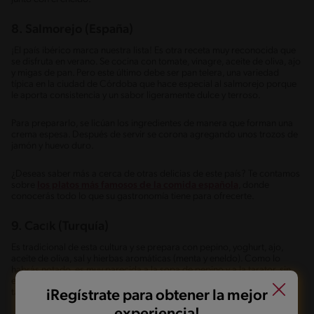
8. Salmorejo (España)
¡El país ibérico marca nuestra lista! Es otra receta muy reconocida que
se disfruta en verano. Se cocina con tomate, vinagre, aceite de oliva, ajo
y migas de pan. Pero este último debe ser pan telera, una variedad
típica en la ciudad de Córdoba que hace especial al salmorejo porque
le aporta consistencia y un sabor ligeramente dulce y terroso.
Para prepararlo, se licúan los ingredientes de manera que forman una
crema espesa. Después de servir se corona agregando unos trozos de
jamón y huevo duro.
¿Deseas saber más a cerca de otras delicias de este país? Te contamos
sobre
los platos más famosos de la comida española
, donde
conocerás todo lo que su gastronomía tiene para ofrecerte.
9. Cacık (Turquía)
Es tradicional de esta cultura y se prepara con pepino, yoghurt, ajo,
aceite de oliva, sal y hierbas aromáticas (menta y eneldo). Como lo
habrás notado, es muy parecida a la sopa de pepino y a la tarator, sin
embargo, la receta no requiere el uso de licuadora para hacerla, por lo
tanto, no es cremosa.
iRegístrate para obtener la mejor