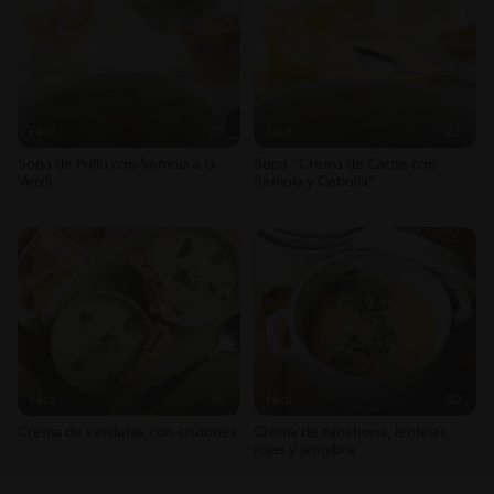
Fácil
20'
Fácil
22'
Sopa de Pollo con Sémola a la
Sopa “Crema de Carne con
Verdi
Sémola y Cebolla“
Fácil
36'
Fácil
30'
Crema de verduras con crutones
Crema de zanahoria, lentejas
rojas y jengibre