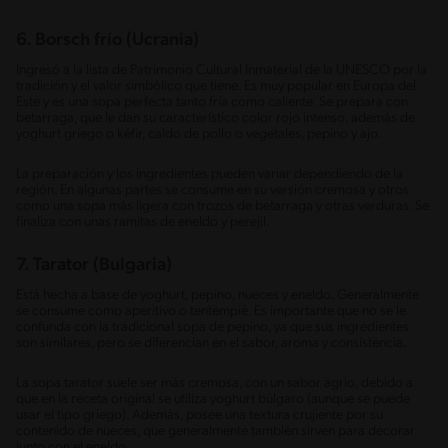
6. Borsch frío (Ucrania)
Ingresó a la lista de Patrimonio Cultural Inmaterial de la UNESCO por la
tradición y el valor simbólico que tiene. Es muy popular en Europa del
Este y es una sopa perfecta tanto fría como caliente. Se prepara con
betarraga, que le dan su característico color rojo intenso, además de
yoghurt griego o kéfir, caldo de pollo o vegetales, pepino y ajo.
La preparación y los ingredientes pueden variar dependiendo de la
región. En algunas partes se consume en su versión cremosa y otros
como una sopa más ligera con trozos de betarraga y otras verduras. Se
finaliza con unas ramitas de eneldo y perejil.
7. Tarator (Bulgaria)
Está hecha a base de yoghurt, pepino, nueces y eneldo. Generalmente
se consume como aperitivo o tentempié. Es importante que no se le
confunda con la tradicional sopa de pepino, ya que sus ingredientes
son similares, pero se diferencian en el sabor, aroma y consistencia.
La sopa tarator suele ser más cremosa, con un sabor agrio, debido a
que en la receta original se utiliza yoghurt búlgaro (aunque se puede
usar el tipo griego). Además, posee una textura crujiente por su
contenido de nueces, que generalmente también sirven para decorar
junto con el eneldo.