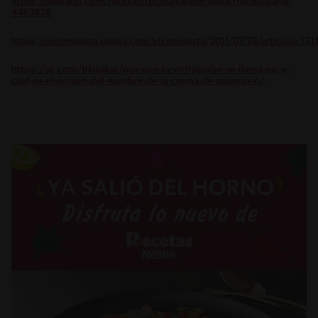
https://okdiario.com/recetas/receta-tarator-sopa-fria-bulgaria-
4463838
https://elcomidista.elpais.com/elcomidista/2011/07/28/articulo/13
https://as.com/tikitakas/por-que-la-vichyssoise-se-llama-asi-y-
cual-es-el-origen-del-nombre-de-la-crema-de-puerros-n/