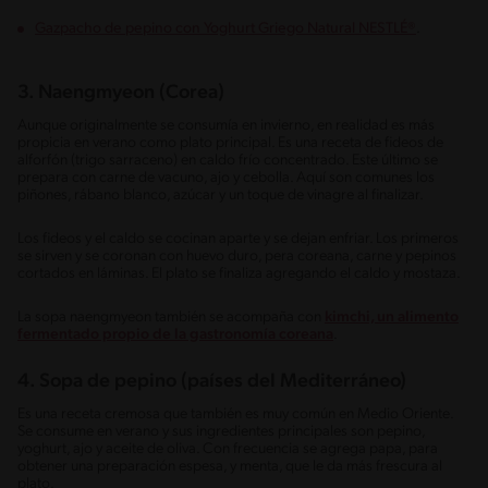
Gazpacho de pepino con Yoghurt Griego Natural NESTLÉ®
.
3. Naengmyeon (Corea)
Aunque originalmente se consumía en invierno, en realidad es más
propicia en verano como plato principal. Es una receta de fideos de
alforfón (trigo sarraceno) en caldo frío concentrado. Este último se
prepara con carne de vacuno, ajo y cebolla. Aquí son comunes los
piñones, rábano blanco, azúcar y un toque de vinagre al finalizar.
Los fideos y el caldo se cocinan aparte y se dejan enfriar. Los primeros
se sirven y se coronan con huevo duro, pera coreana, carne y pepinos
cortados en láminas. El plato se finaliza agregando el caldo y mostaza.
La sopa naengmyeon también se acompaña con
kimchi, un alimento
fermentado propio de la gastronomía coreana
.
4. Sopa de pepino (países del Mediterráneo)
Es una receta cremosa que también es muy común en Medio Oriente.
Se consume en verano y sus ingredientes principales son pepino,
yoghurt, ajo y aceite de oliva. Con frecuencia se agrega papa, para
obtener una preparación espesa, y menta, que le da más frescura al
plato.