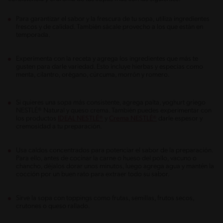
Para garantizar el sabor y la frescura de tu sopa, utiliza ingredientes
frescos y de calidad. También sácale provecho a los que están en
temporada.
Experimenta con la receta y agrega los ingredientes que más te
gusten para darle variedad. Esto incluye hierbas y especias como
menta, cilantro, orégano, cúrcuma, morrón y romero.
Si quieres una sopa más consistente, agrega palta, yoghurt griego
NESTLÉ® Natural y queso crema. También puedes experimentar con
los productos
IDEAL NESTLÉ®
y
Crema NESTLÉ®
darle espesor y
cremosidad a tu preparación.
Usa caldos concentrados para potenciar el sabor de la preparación.
Para ello, antes de cocinar la carne o hueso del pollo, vacuno o
chancho, déjalos dorar unos minutos, luego agrega agua y mantén la
cocción por un buen rato para extraer todo su sabor.
Sirve la sopa con toppings como frutas, semillas, frutos secos,
crutones o queso rallado.