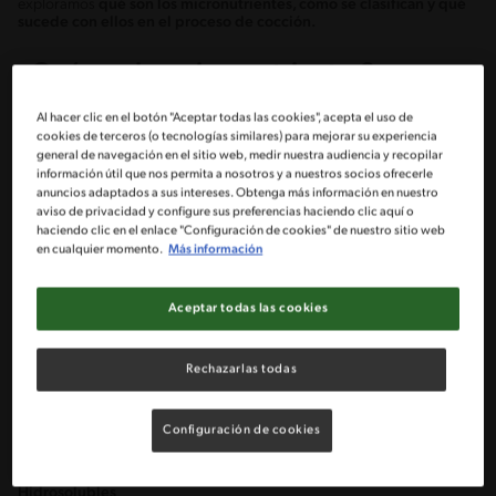
exploramos
qué son los micronutrientes, cómo se clasifican y qué
sucede con ellos en el proceso de cocción.
¿Qué son los micronutrientes?
Son pequeñas cantidades de nutrientes
que son cruciales para
Al hacer clic en el botón "Aceptar todas las cookies", acepta el uso de
múltiples funciones celulares en nuestro cuerpo.
Se obtienen
cookies de terceros (o tecnologías similares) para mejorar su experiencia
principalmente a través de la alimentación.
general de navegación en el sitio web, medir nuestra audiencia y recopilar
información útil que nos permita a nosotros y a nuestros socios ofrecerle
Aunque requerimos cantidades mínimas, su impacto es máximo para el
anuncios adaptados a sus intereses. Obtenga más información en nuestro
normal funcionamiento de nuestro cuerpo.
aviso de privacidad y configure sus preferencias haciendo clic aquí o
haciendo clic en el enlace "Configuración de cookies" de nuestro sitio web
en cualquier momento.
Más información
Clasificación de los micronutrientes
Este grupo se divide en
vitaminas y minerales
. Veamos los principales
Aceptar todas las cookies
micronutrientes, las funciones que cumplen en el cuerpo y en qué
alimentos podemos encontrarlos:
Rechazarlas todas
Vitaminas
Son un grupo de
sustancias orgánicas esenciales para el normal
funcionamiento de nuestro
cuerpo, ya que intervienen en diversas
Configuración de cookies
funciones. En total, existen
13 vitaminas
, divididas en dos grupos:
Hidrosolubles