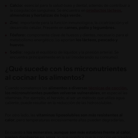
Calcio:
esencial para la salud ósea y dental, además de contribuir a
la coagulación sanguínea. Se encuentra en
productos lácteos
,
almendras y hortalizas de hoja verde.
Zinc
: importante para la función inmunológica, la cicatrización y el
desarrollo celular. Presente en
carnes, pollo y legumbres.
Fósforo:
componente clave de huesos y dientes, necesario para el
metabolismo energético. Lo aportan
los lácteos, pescado y
huevos.
Sodio:
regula el equilibrio de líquidos y la presión arterial. Se
encuentra principalmente en la sal (moderando su consumo).
¿Qué sucede con los micronutrientes
al cocinar los alimentos?
Cuando sometemos los
alimentos a diversas
técnicas de cocción
,
los micronutrientes pueden volverse vulnerables
, en especial las
vitaminas. Por ejemplo, el hervido, al ser un método que utiliza agua
caliente, puede resultar en la reducción de las hidrosolubles.
Por otro lado, las
vitaminas liposolubles son más resistentes al
calor
, pero temperaturas excesivamente altas pueden degradarlas.
En cuanto a
los minerales, aunque son más estables frente al calor,
suelen disolverse en agua,
lo que significa que la cocción en líquidos