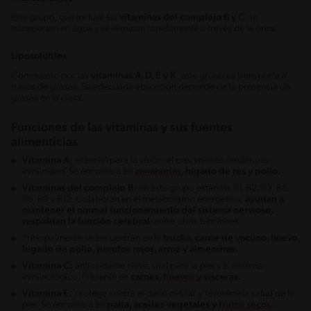
Este grupo, que incluye las
vitaminas del complejo B y C
, se
transportan en agua y se eliminan rápidamente a través de la orina.
Liposolubles
Compuesto por las
vitaminas A, D, E y K
, este grupo se transporta a
través de grasas. Su adecuada absorción depende de la presencia de
grasas en la dieta.
Funciones de las vitaminas y sus fuentes
alimenticias
Vitamina A:
esencial para la visión, el crecimiento celular y la
inmunidad. Se encuentra en
zanahorias
, hígado de res y pollo.
Vitaminas del complejo B:
en este grupo están las B1, B2, B3, B5,
B6, B9 y B12. Colaboran en el metabolismo energético,
ayudan a
mantener el normal funcionamiento del sistema nervioso,
respaldan la función cerebral
, entre otras funciones.
Principalmente se encuentran en la
trucha, carne de vacuno, huevo,
hígado de pollo, porotos rojos, arroz y almendras.
Vitamina C:
antioxidante clave, vital para la piel y el sistema
inmunológico. Presente en
carnes,
huevos
y vísceras.
Vitamina E:
protege contra el daño celular y favorece la salud de la
piel. Se encuentra en
palta, aceites vegetales y
frutos secos
.