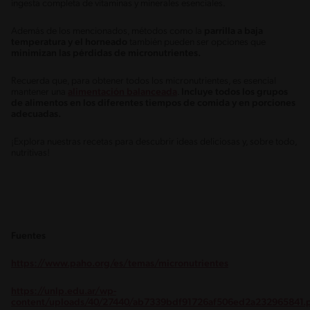
ingesta completa de vitaminas y minerales esenciales.
Además de los mencionados, métodos como la
parrilla a baja
temperatura y el horneado
también pueden ser opciones que
minimizan las pérdidas de micronutrientes.
Recuerda que, para obtener todos los micronutrientes, es esencial
mantener una
alimentación balanceada
.
Incluye todos los grupos
de alimentos en los diferentes tiempos de comida y en porciones
adecuadas.
¡Explora nuestras recetas para descubrir ideas deliciosas y, sobre todo,
nutritivas!
Fuentes
https://www.paho.org/es/temas/micronutrientes
https://unlp.edu.ar/wp-
content/uploads/40/27440/ab7339bdf91726af506ed2a232965841.