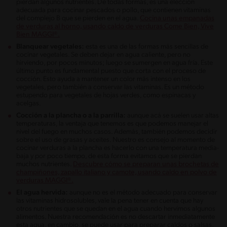
pierdan algunos nutrientes. De todas formas, es una elección
adecuada para cocinar pescados o pollo, que contienen vitaminas
del complejo B que se pierden en el agua.
Cocina unas empanadas
de verduras al horno, usando caldo de verduras Come Bien, Vive
Bien MAGGI®.
Blanquear vegetales:
esta es una de las formas más sencillas de
cocinar vegetales. Se deben dejar en agua caliente, pero no
hirviendo, por pocos minutos; luego se sumergen en agua fría. Este
último punto es fundamental puesto que corta con el proceso de
cocción. Esto ayuda a mantener un color más intenso en los
vegetales, pero también a conservar las vitaminas. Es un método
estupendo para vegetales de hojas verdes, como espinacas y
acelgas.
Cocción a la plancha o a la parrilla:
aunque acá se suelen usar altas
temperaturas, la ventaja que tenemos es que podemos manejar el
nivel del fuego en muchos casos. Además, también podemos decidir
sobre el uso de grasas y aceites. Nuestro es consejo al momento de
cocinar verduras a la plancha es hacerlo con una temperatura media-
baja y por poco tiempo, de esta forma evitamos que se pierdan
muchos nutrientes.
Descubre cómo se preparan unas brochetas de
champiñones, zapallo italiano y camote, usando caldo en polvo de
verduras MAGGI®.
El agua hervida:
aunque no es el método adecuado para conservar
las vitaminas hidrosolubles, vale la pena tener en cuenta que hay
otros nutrientes que se quedan en el agua cuando hervimos algunos
alimentos. Nuestra recomendación es no descartar inmediatamente
esta agua, en cambio, se puede usar para preparar caldos o salsas.