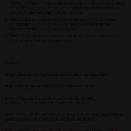
Hierro:
los alimentos de origen animal (carne, pollo, pescado, pavo,
etc.) son las grandes fuentes, pero también está en los huevos, los
porotos, la piel de la papa y los frutos secos.
Potasio:
la banana suele ser la fuente de potasio más conocida,
aunque también lo hallamos en los tomates, la piel de la papa,
vegetales verdes, los cítricos y los granos.
Zinc:
los productos de origen lácteo, frutos secos (nueces, maní,
etc.), porotos, lentejas y carnes rojas.
Fuentes:
https://kidshealth.org/es/teens/vitamins-minerals.html
https://medlineplus.gov/spanish/minerals.html
https://www.nestle-contigo.co/saludablemente-
delicioso/tips/descubre-metodos-de-coccion
https://www.directoalpaladar.com/salud/elige-los-metodos-de-
coccion-adecuados-para-obtener-mas-nutrientes
https://www.cuerpomente.com/alimentacion/5-claves-para-