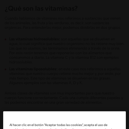
¿Qué son las vitaminas?
Cuando hablamos de vitaminas nos referimos a sustancias que vienen
de los animales, las fruta y las verduras, es decir, son sustancias
orgánicas. Para entenderlas mejor, podemos dividirlas en dos grupos.
Las vitaminas hidrosolubles:
son aquellas que se disuelven en
agua, lo cual significa que nuestro organismo no las retiene muy bien.
Las que no usamos, las terminamos eliminando a través de la orina.
Por esta razón tenemos que reponerlas con los alimentos que
consumimos a diario. La vitamina C y la vitamina B12 son ejemplos
hidrosolubles.
Las vitaminas liposolubles:
en este caso nos referimos a aquellas
vitaminas que nuestro cuerpo retiene mucho mejor y, por ende, por
más tiempo. Este tipo de vitaminas se disuelven en las grasas.
Algunos ejemplos son las vitaminas A, D y K.
Ambas clases de vitaminas son muy importantes para que nuestro
cuerpo funcione correctamente. Cada una cumple diferentes papeles y
las podemos encontrar en una gran variedad de alimentos.
¿Qué son los minerales?
Al hacer clic en el botón "Aceptar todas las cookies", acepta el uso de
A diferencia de las vitaminas, los minerales se clasifican como