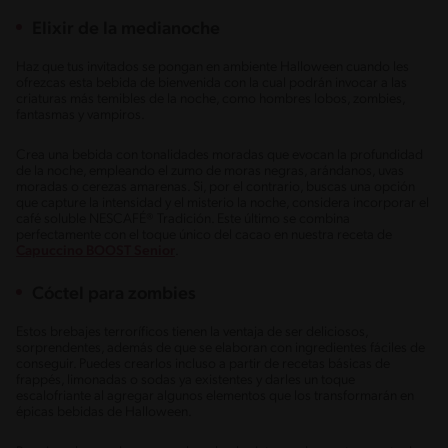
Elixir de la medianoche
Haz que tus invitados se pongan en ambiente Halloween cuando les
ofrezcas esta bebida de bienvenida con la cual podrán invocar a las
criaturas más temibles de la noche, como hombres lobos, zombies,
fantasmas y vampiros.
Crea una bebida con tonalidades moradas que evocan la profundidad
de la noche, empleando el zumo de moras negras, arándanos, uvas
moradas o cerezas amarenas. Si, por el contrario, buscas una opción
que capture la intensidad y el misterio la noche, considera incorporar el
café soluble NESCAFÉ® Tradición. Este último se combina
perfectamente con el toque único del cacao en nuestra receta de
Capuccino BOOST Senior
.
Cóctel para zombies
Estos brebajes terroríficos tienen la ventaja de ser deliciosos,
sorprendentes, además de que se elaboran con ingredientes fáciles de
conseguir. Puedes crearlos incluso a partir de recetas básicas de
frappés, limonadas o sodas ya existentes y darles un toque
escalofriante al agregar algunos elementos que los transformarán en
épicas bebidas de Halloween.