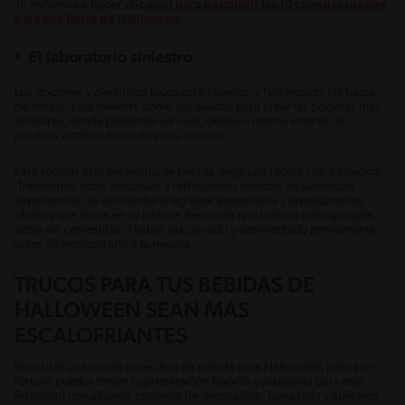
Te invitamos a
hacer clic aquí para descubrir las 10 comidas ideales
para una fiesta de Halloween.
El laboratorio siniestro
Los doctores y científicos locos están sueltos, y han elegido los tubos
de ensayo y los beakers como sus aliados para crear las pócimas más
siniestras, donde podemos ver ojos, dedos o manos enteras de
posibles víctimas flotando en su interior.
Para recrear esta escalofriante bebida, elige una receta casi traslúcida.
Transforma estas deliciosas y refrescantes bebidas en auténticas
experiencias de ultratumba al agregar espantosos y espeluznantes
objetos que floten en su interior. Recuerda que todo lo que agregues
debe ser comestible o haber sido lavado y desinfectado previamente
antes de incorporarlo a tu mezcla.
TRUCOS PARA TUS BEBIDAS DE
HALLOWEEN SEAN MÁS
ESCALOFRIANTES
No existe una receta específica de bebida para Halloween, pero por
fortuna puedes tomar tu preparación favorita y adaptarla para esta
festividad con algunos consejos de decoración. Toma nota y aplícalos