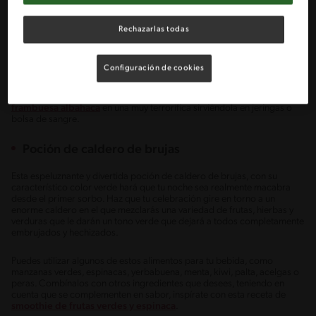
agua de Jamaica, licuados de frutos rojos, entre otros.
Rechazarlas todas
Haz tu propia mezcla utilizando algunos de estos ingredientes
Configuración de cookies
naturales, los cuales, por sí solos, proporcionan la tonalidad roja que
convertirán a tu bebida en algo único, sin necesidad de recurrir a
colorantes artificiales. Transforma esta deliciosa receta de
jugo de
frambuesa albahaca
en una muy terrorífica sirviéndola en jeringas o
bolsa de sangre.
Poción de caldero de brujas
Esta espeluznante y divertida poción de caldero de brujas, con su
característico color verde hará que tu noche sea realmente macabra
desde el primer sorbo. Haz que tu celebración gire en torno a un
enorme caldero en el que mezclarás una variedad de frutas, hierbas y
verduras que le darán un tono verde que dejará a todos completamente
embrujados y hechizados.
Puedes utilizar algunos de estos alimentos para tu bebida, como
manzanas verdes, espinacas, yerbabuena, menta, kiwi, palta, acelgas o
peras. Combínalos con otros ingredientes que desees, teniendo en
cuenta que se complementen en sabor, inspírate con esta receta de
smoothie de frutas verdes y espinaca
.