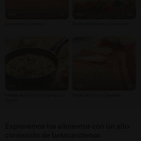
Fácil
25'
Fácil
46'
Crema de Zanahoria
Gratin de Brocoli y Zanahorias
Fácil
20'
Fácil
40'
Frittata de Puerros y Espinaca al
Pastel de Pera y Caramelo
Sartén
Exploremos los alimentos con un alto
contenido de betacarotenos