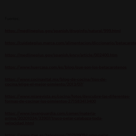
Fuentes:
https://medlineplus.gov/spanish/druginfo/natural/999.html
https://cuidateplus.marca.com/alimentacion/diccionario/betacarot
https://medlineplus.gov/spanish/ency/article/002400.htm
https://www.huercasa.com/es/blog/que-son-los-betacarotenos
https://www.cocinavital.mx/blog-de-cocina/tips-de-
cocina/elige-el-mejor-pimiento/2013/07/
https://www.miarevista.es/cocina/fotos/descubre-las-diferentes-
formas-de-cocinar-los-pimientos-271583413400
https://www.lavanguardia.com/comer/materia-
prima/20201024/33907/truco-pelar-calabaza-toda-
velocidad.html
https://www.rtve.es/television/20210909/como-pelar-