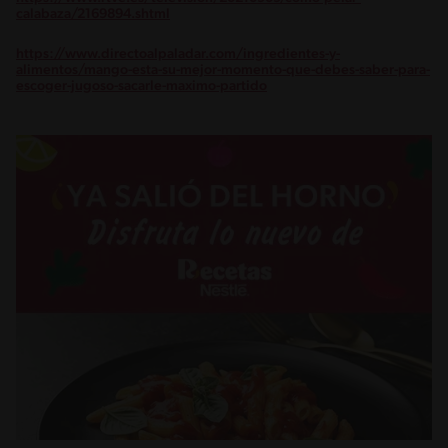
calabaza/2169894.shtml
https://www.directoalpaladar.com/ingredientes-y-
alimentos/mango-esta-su-mejor-momento-que-debes-saber-para-
escoger-jugoso-sacarle-maximo-partido