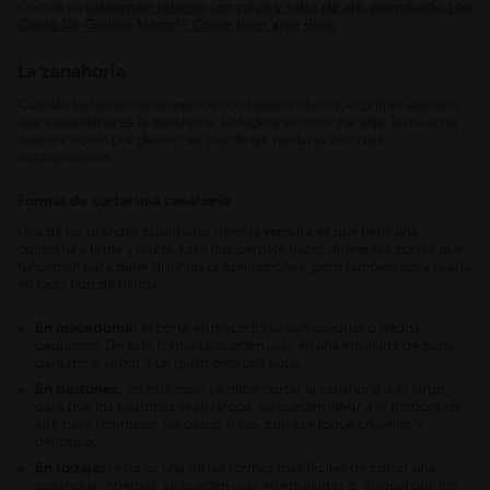
Cocina un
pimentón relleno con pavo y salsa de ajo, preparado con
Caldo De Gallina Maggi® Come Bien Vive Bien.
La zanahoria
Cuando se hablan de alimentos con betacarotenos, el primer ejemplo
que suele darse es la zanahoria. Debido a su color naranja, tanto en la
cáscara como por dentro, es una de las verduras con más
betacarotenos.
Formas de cortar una zanahoria
Una de las grandes cualidades de esta verdura es que tiene una
contextura firme y rígida. Esto nos permite hacer diferentes cortes que
funcionan para darle distintas presentaciones, pero también para usarla
en todo tipo de platos.
En macedonia:
el corte en macedonia son cuadros o dados
pequeños. De esta forma se pueden usar en una ensalada de papa,
para darle sabor a un guiso o en una sopa.
En bastones:
en este caso se debe cortar la zanahoria a lo largo,
para que los bastones sean largos. Se pueden llevar a la freidora de
aire para remplazar las papas fritas, con ese toque crujiente y
delicioso.
En rodajas:
esta es una de las formas más fáciles de cortar una
zanahoria. Además, se pueden usar en ensaladas o, al igual que los