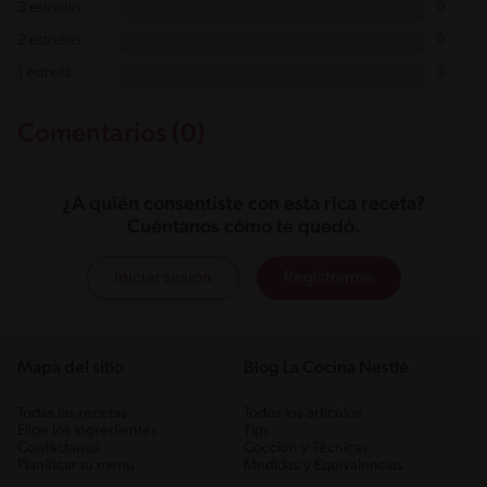
3 estrellas
0
2 estrellas
0
1 estrella
0
Comentarios (0)
¿A quién consentiste con esta rica receta?
Cuéntanos cómo te quedó.
Iniciar sesión
Registrarme
Mapa del sitio
Blog La Cocina Nestlé
Todas las recetas
Todos los artículos
Elige los ingredientes
Tips
Contáctanos
Cocción y Técnicas
Planificar tu menú
Medidas y Equivalencias